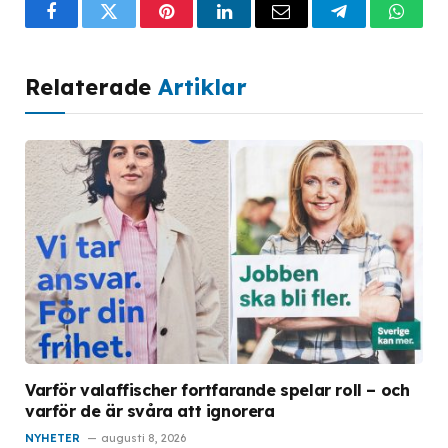
Facebook
Twitter
Pinterest
LinkedIn
Email
Telegram
What
Relaterade
Artiklar
Varför valaffischer fortfarande spelar roll – och
varför de är svåra att ignorera
NYHETER
augusti 8, 2026