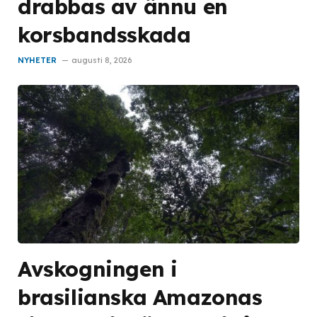
drabbas av ännu en
korsbandsskada
NYHETER
augusti 8, 2026
Avskogningen i
brasilianska Amazonas