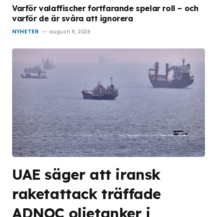
Varför valaffischer fortfarande spelar roll – och
varför de är svåra att ignorera
NYHETER
augusti 8, 2026
UAE säger att iransk
raketattack träffade
ADNOC oljetanker i