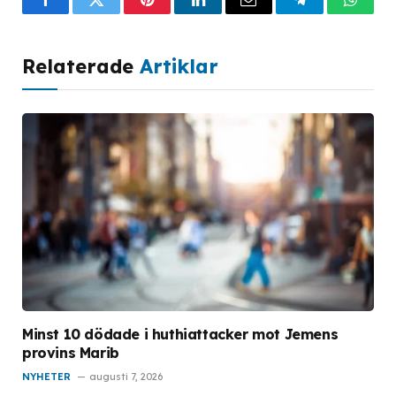
Facebook
Twitter
Pinterest
LinkedIn
Email
Telegram
What
Relaterade
Artiklar
Minst 10 dödade i huthiattacker mot Jemens
provins Marib
NYHETER
augusti 7, 2026