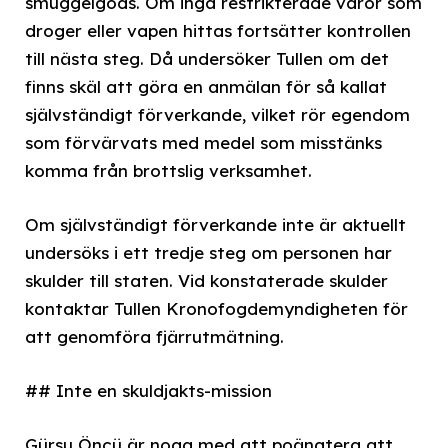
smuggelgods. Om inga restrikterade varor som
droger eller vapen hittas fortsätter kontrollen
till nästa steg. Då undersöker Tullen om det
finns skäl att göra en anmälan för så kallat
självständigt förverkande, vilket rör egendom
som förvärvats med medel som misstänks
komma från brottslig verksamhet.
Om självständigt förverkande inte är aktuellt
undersöks i ett tredje steg om personen har
skulder till staten. Vid konstaterade skulder
kontaktar Tullen Kronofogdemyndigheten för
att genomföra fjärrutmätning.
## Inte en skuldjakts-mission
Gürsu Öncü är noga med att poängtera att