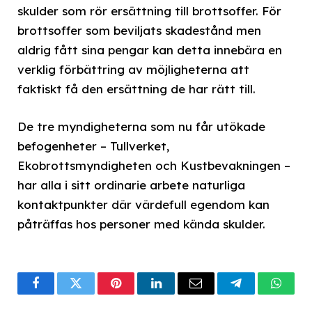
skulder som rör ersättning till brottsoffer. För
brottsoffer som beviljats skadestånd men
aldrig fått sina pengar kan detta innebära en
verklig förbättring av möjligheterna att
faktiskt få den ersättning de har rätt till.
De tre myndigheterna som nu får utökade
befogenheter – Tullverket,
Ekobrottsmyndigheten och Kustbevakningen –
har alla i sitt ordinarie arbete naturliga
kontaktpunkter där värdefull egendom kan
påträffas hos personer med kända skulder.
Facebook
Twitter
Pinterest
LinkedIn
Email
Telegram
What