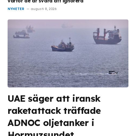
varför de är svåra att ignorera
NYHETER
augusti 8, 2026
UAE säger att iransk
raketattack träffade
ADNOC oljetanker i
Hormuzsundet