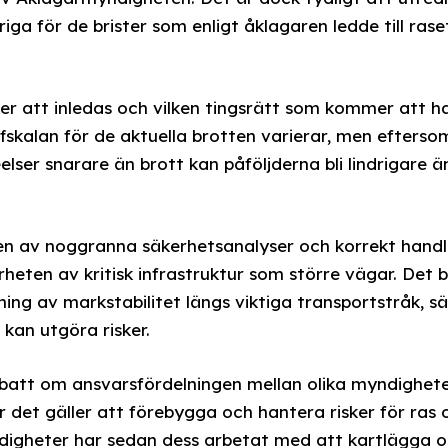
iga för de brister som enligt åklagaren ledde till ras
 att inledas och vilken tingsrätt som kommer att h
affskalan för de aktuella brotten varierar, men efters
elser snarare än brott kan påföljderna bli lindrigare ä
ten av noggranna säkerhetsanalyser och korrekt handl
rheten av kritisk infrastruktur som större vägar. Det 
ing av markstabilitet längs viktiga transportstråk, sä
kan utgöra risker.
batt om ansvarsfördelningen mellan olika myndighete
det gäller att förebygga och hantera risker för ras o
igheter har sedan dess arbetat med att kartlägga oc