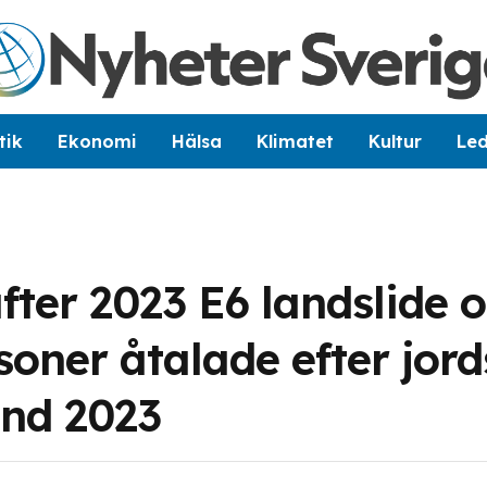
tik
Ekonomi
Hälsa
Klimatet
Kultur
Le
ter 2023 E6 landslide o
oner åtalade efter jor
und 2023