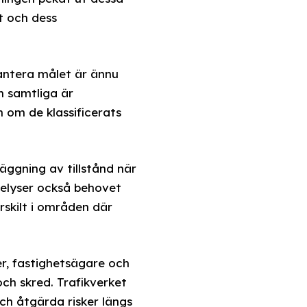
et och dess
antera målet är ännu
om samtliga är
n om de klassificerats
äggning av tillstånd när
belyser också behovet
rskilt i områden där
r, fastighetsägare och
ch skred. Trafikverket
h åtgärda risker längs