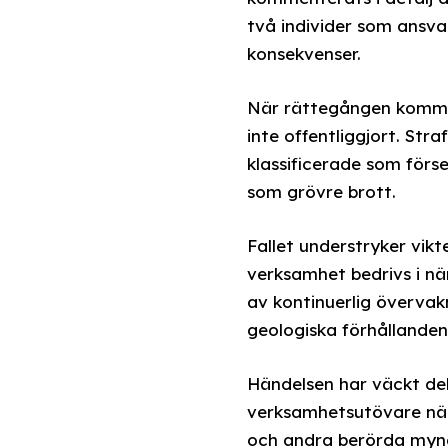
två individer som ansvar
konsekvenser.
När rättegången kommer
inte offentliggjort. Str
klassificerade som förse
som grövre brott.
Fallet understryker vik
verksamhet bedrivs i nä
av kontinuerlig övervakn
geologiska förhållanden 
Händelsen har väckt de
verksamhetsutövare när 
och andra berörda mynd