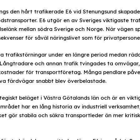
ängs den hårt trafikerade E6 vid Stenungsund skapa
dstransporter. E6 utgör en av Sveriges viktigaste tra
lselänk mellan södra Sverige och Norge. När vägen sp
kvenser för såväl näringslivet som för privatpersone
ora trafikstörningar under en längre period medan räd
Långtradare och annan trafik tvingades ta omvägar,
kostnader för transportföretag. Många pendlare påver
iva färdvägar snabbt blev överbelastade.
egiskt beläget i Västra Götalands län och är en viktig
mrådet har en lång historia av industriell verksamhet
lket gör stabila och säkra transportleder än mer kritis