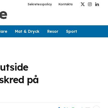
Sekretesspolicy
Kontakta
X
Instagram
Linked
(Twitter)
dare
Mat & Dryck
Resor
Sport
utside
dskred på