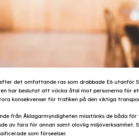
 efter det omfattande ras som drabbade E6 utanför 
n har beslutat att väcka åtal mot personerna för ett
stora konsekvenser för trafiken på den viktiga transpo
nde från Åklagarmyndigheten misstänks de båda för vå
de av fara för annan samt olovlig miljöverksamhet. 
sificerade som förseelser.