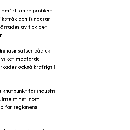
de omfattande problem
fikstråk och fungerar
ärrades av fick det
r.
dningsinsatser pågick
 vilket medförde
kades också kraftigt i
 knutpunkt för industri
, inte minst inom
ka för regionens