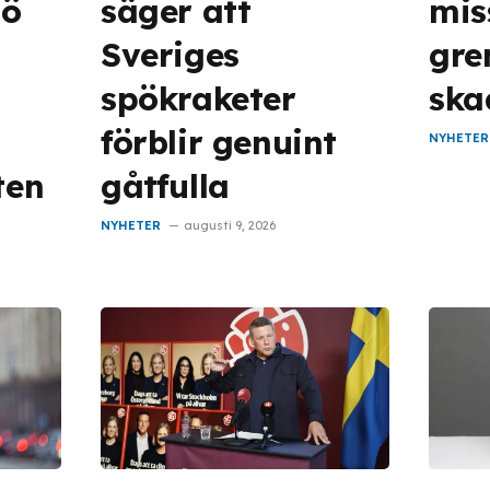
mö
säger att
mis
Sveriges
gre
spökraketer
ska
l
förblir genuint
NYHETER
ten
gåtfulla
NYHETER
augusti 9, 2026