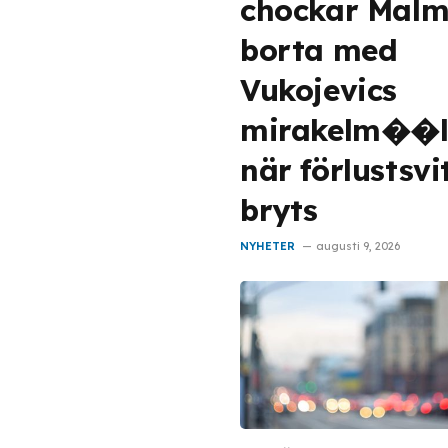
chockar Mal
borta med
Vukojevics
mirakelm��
när förlustsvi
bryts
NYHETER
augusti 9, 2026