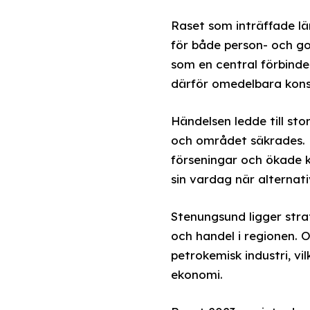
Raset som inträffade l
för både person- och go
som en central förbinde
därför omedelbara konse
Händelsen ledde till st
och området säkrades. 
förseningar och ökade 
sin vardag när alternat
Stenungsund ligger strat
och handel i regionen. O
petrokemisk industri, vi
ekonomi.