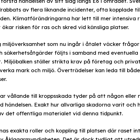
 första händelsen av sitt slag längs E6 i området. Sv
abbats av flera liknande incidenter, ofta kopplade til
en. Klimatförändringarna har lett till mer intensiva
 ökar risken för ras och skred vid känsliga platser.
 miljöverksamhet som nu ingår i åtalet väcker frågo
h säkerhetsåtgärder följts i samband med eventuella 
 Miljöbalken ställer strikta krav på företag och priv
rka mark och miljö. Överträdelser kan leda till både 
er.
ar vållande till kroppsskada tyder på att någon eller
 händelsen. Exakt hur allvarliga skadorna varit och
v det offentliga materialet vid denna tidpunkt.
s exakta roller och koppling till platsen där raset in
v Åklagarmyndigheten. Det är dock tydligt att utred