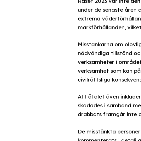
Raset 2023 var inte den
under de senaste åren dr
extrema väderförhålland
markförhållanden, vilket
Misstankarna om olovlig
nödvändiga tillstånd oc
verksamheter i området.
verksamhet som kan påve
civilrättsliga konsekvens
Att åtalet även inkluder
skadades i samband med
drabbats framgår inte a
De misstänkta personerna
kommenterats i detalj a