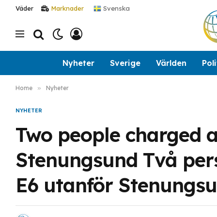
Svenska
Väder
Marknader
Nyheter
Sverige
Världen
Poli
Home
»
Nyheter
NYHETER
Two people charged af
Stenungsund Två pers
E6 utanför Stenungs