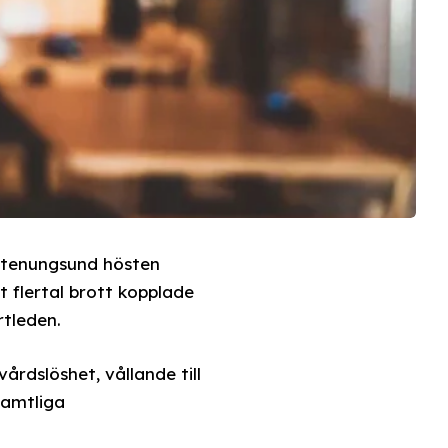
Stenungsund hösten
 flertal brott kopplade
rtleden.
rdslöshet, vållande till
Samtliga