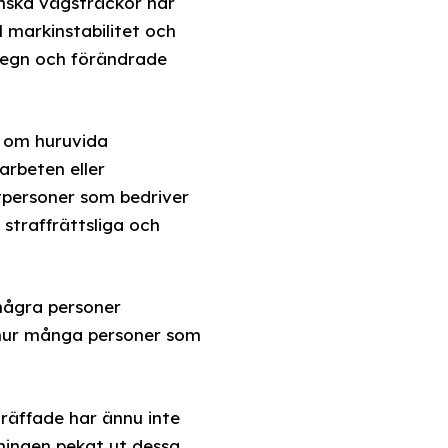
enska vägsträckor har
l markinstabilitet och
 regn och förändrade
r om huruvida
arbeten eller
atpersoner som bedriver
straffrättsliga och
 några personer
 hur många personer som
träffade har ännu inte
ningen pekat ut dessa