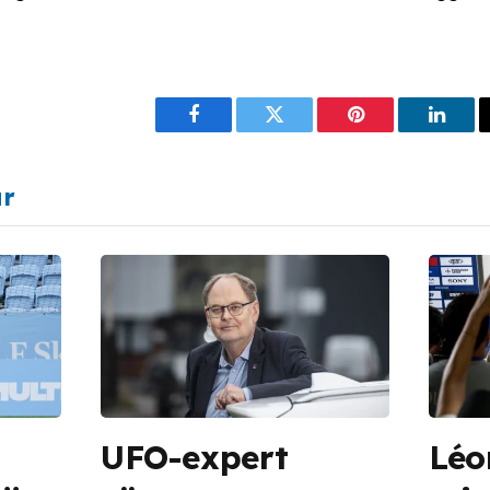
Facebook
Twitter
Pinterest
Linke
ar
UFO-expert
Léo