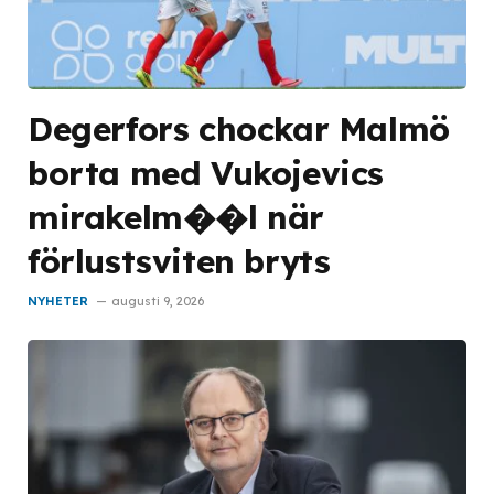
Degerfors chockar Malmö
borta med Vukojevics
mirakelm��l när
förlustsviten bryts
NYHETER
augusti 9, 2026