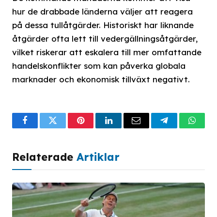
hur de drabbade länderna väljer att reagera
på dessa tullåtgärder. Historiskt har liknande
åtgärder ofta lett till vedergällningsåtgärder,
vilket riskerar att eskalera till mer omfattande
handelskonflikter som kan påverka globala
marknader och ekonomisk tillväxt negativt.
Facebook
Twitter
Pinterest
LinkedIn
Email
Telegram
What
Relaterade
Artiklar