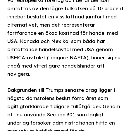
För europeiska företag och de länder som
omfattas av den lägre tullsatsen på 10 procent
innebär beslutet en viss lättnad jämfört med
alternativet, men det representerar
fortfarande en ökad kostnad för handel med
USA. Kanada och Mexiko, som båda har
omfattande handelsavtal med USA genom
USMCA-avtalet (tidigare NAFTA), finner sig nu
ändå med ytterligare handelshinder att
navigera.
Bakgrunden till Trumps senaste drag ligger i
högsta domstolens beslut förra året som
ogiltigförklarade tidigare tullåtgärder. Genom
att nu använda Section 301 som lagligt
underlag försöker administrationen hitta en
mer robust juridisk grund för sin