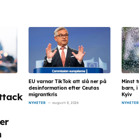
EU varnar TikTok att slå ner på
Minst t
desinformation efter Ceutas
barn, 
ttack
migrantkris
Kyiv
NYHETER
augusti 8, 2026
NYHETER
er
m