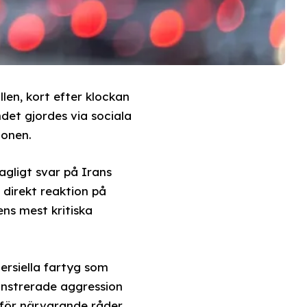
n, kort efter klockan
ndet gjordes via sociala
ionen.
agligt svar på Irans
direkt reaktion på
ens mest kritiska
rsiella fartyg som
onstrerade aggression
 för närvarande råder