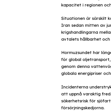
kapacitet i regionen och
Situationen är särskilt
Iran sedan mitten av ju
krigshandlingarna mella
avtalets hållbarhet och
Hormuzsundet har länge v
för global oljetransport
genom denna vattenväg. 
globala energipriser oc
Incidenterna understryk
att uppnå varaktig fred
säkerhetsrisk för sjöfa
försörjningskedjorna.