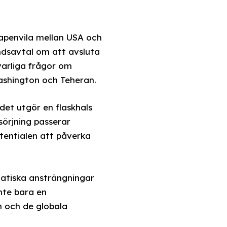
vapenvila mellan USA och
ndsavtal om att avsluta
varliga frågor om
ashington och Teheran.
det utgör en flaskhals
sörjning passerar
tentialen att påverka
omatiska ansträngningar
nte bara en
n och de globala