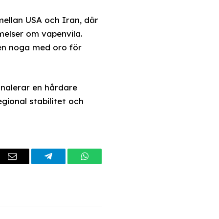
mellan USA och Iran, där
melser om vapenvila.
gen noga med oro för
gnalerar en hårdare
gional stabilitet och
dIn
Email
Telegram
WhatsApp