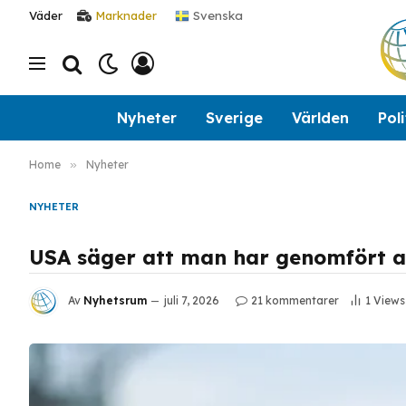
Svenska
Väder
Marknader
Nyheter
Sverige
Världen
Poli
Home
»
Nyheter
NYHETER
USA säger att man har genomfört a
Av
Nyhetsrum
juli 7, 2026
21 kommentarer
1
Views