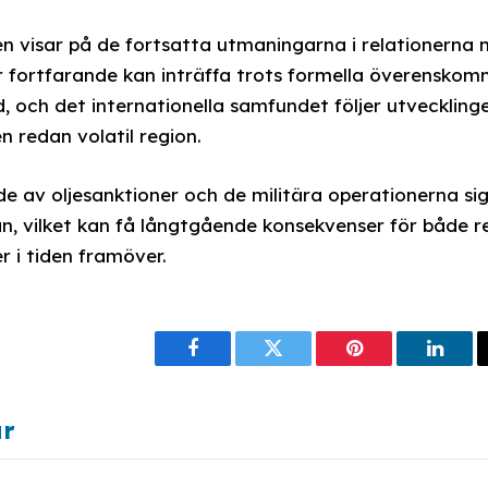
n visar på de fortsatta utmaningarna i relationerna 
r fortfarande kan inträffa trots formella överenskom
nd, och det internationella samfundet följer utvecklin
en redan volatil region.
e av oljesanktioner och de militära operationerna si
n, vilket kan få långtgående konsekvenser för både re
 i tiden framöver.
Facebook
Twitter
Pinterest
Linke
ar