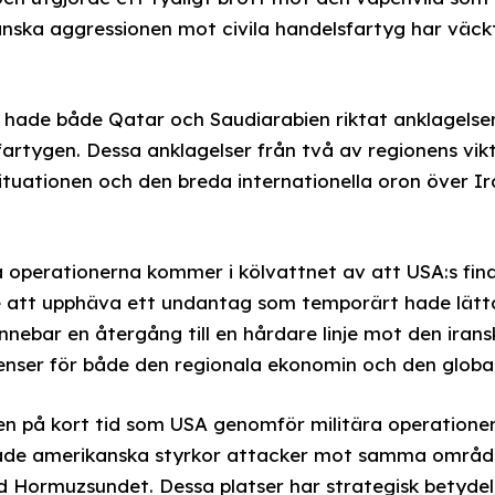
anska aggressionen mot civila handelsfartyg har väckt
 hade både Qatar och Saudiarabien riktat anklagelse
artygen. Dessa anklagelser från två av regionens vikt
 situationen och den breda internationella oron över I
a operationerna kommer i kölvattnet av att USA:s fi
de att upphäva ett undantag som temporärt hade lätta
nnebar en återgång till en hårdare linje mot den irans
nser för både den regionala ekonomin och den globa
en på kort tid som USA genomför militära operationer
iktade amerikanska styrkor attacker mot samma områd
 Hormuzsundet. Dessa platser har strategisk betydels