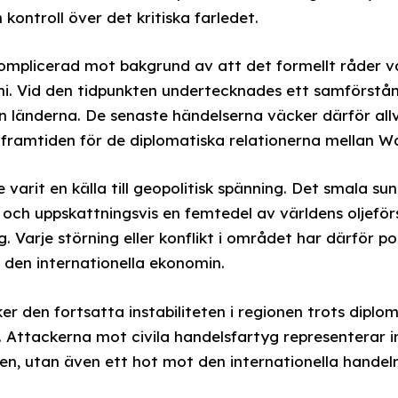
 kontroll över det kritiska farledet.
 komplicerad mot bakgrund av att det formellt råder 
ni. Vid den tidpunkten undertecknades ett samförstå
n länderna. De senaste händelserna väcker därför all
 framtiden för de diplomatiska relationerna mellan W
arit en källa till geopolitisk spänning. Det smala sun
, och uppskattningsvis en femtedel av världens oljeför
Varje störning eller konflikt i området har därför po
h den internationella ekonomin.
er den fortsatta instabiliteten i regionen trots dipl
. Attackerna mot civila handelsfartyg representerar i
rten, utan även ett hot mot den internationella handel