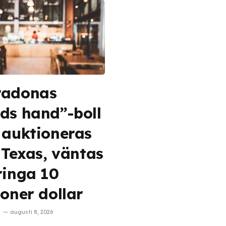
radonas
ds hand”-boll
 auktioneras
i Texas, väntas
ringa 10
joner dollar
augusti 8, 2026