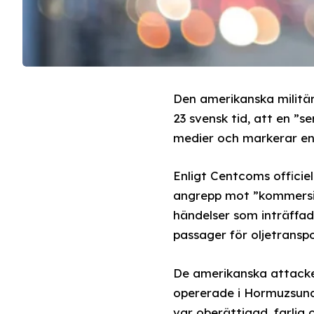
Den amerikanska militä
23 svensk tid, att en ”s
medier och markerar en 
Enligt Centcoms officie
angrepp mot ”kommersiel
händelser som inträffad
passager för oljetranspo
De amerikanska attacke
opererade i Hormuzsund
var oberättigad, farlig