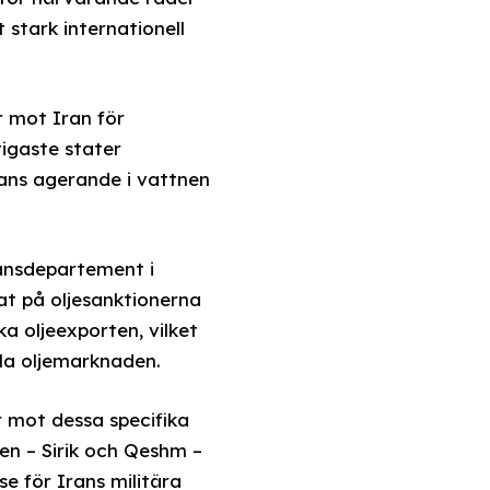
 stark internationell
r mot Iran för
igaste stater
rans agerande i vattnen
nansdepartement i
t på oljesanktionerna
ka oljeexporten, vilket
la oljemarknaden.
 mot dessa specifika
en – Sirik och Qeshm –
e för Irans militära