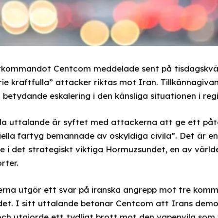
rkommandot Centcom meddelade sent på tisdagskvälle
erie kraftfulla” attacker riktas mot Iran. Tillkännagiva
betydande eskalering i den känsliga situationen i reg
lla uttalande är syftet med attackerna att ge ett påt
la fartyg bemannade av oskyldiga civila”. Det är en 
e i det strategiskt viktiga Hormuzsundet, en av värld
rter.
rna utgör ett svar på iranska angrepp mot tre komme
et. I sitt uttalande betonar Centcom att Irans dem
 och utgjorde ett tydligt brott mot den vapenvila som