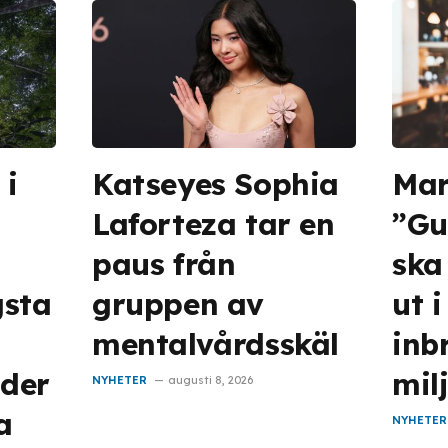
 i
Katseyes Sophia
Ma
Laforteza tar en
”Gu
paus från
ska
gsta
gruppen av
ut 
mentalvårdsskäl
inb
der
mil
NYHETER
augusti 8, 2026
a
NYHETER