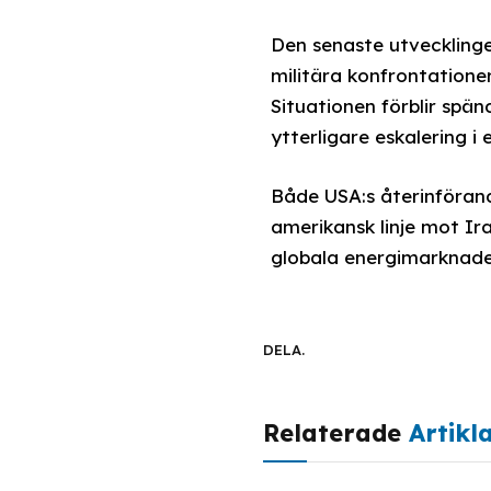
Den senaste utvecklinge
militära konfrontatione
Situationen förblir spä
ytterligare eskalering i 
Både USA:s återinförand
amerikansk linje mot Ira
globala energimarknader
DELA.
Relaterade
Artikl