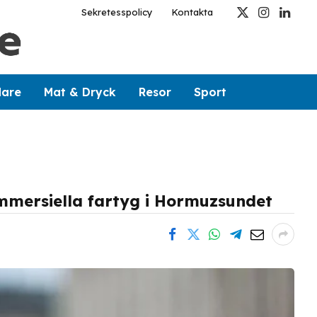
Sekretesspolicy
Kontakta
X
Instagram
Linked
(Twitter)
dare
Mat & Dryck
Resor
Sport
mmersiella fartyg i Hormuzsundet