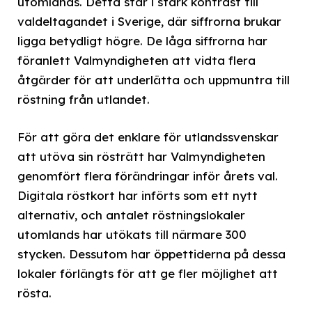
utomlands. Detta står i stark kontrast till
valdeltagandet i Sverige, där siffrorna brukar
ligga betydligt högre. De låga siffrorna har
föranlett Valmyndigheten att vidta flera
åtgärder för att underlätta och uppmuntra till
röstning från utlandet.
För att göra det enklare för utlandssvenskar
att utöva sin rösträtt har Valmyndigheten
genomfört flera förändringar inför årets val.
Digitala röstkort har införts som ett nytt
alternativ, och antalet röstningslokaler
utomlands har utökats till närmare 300
stycken. Dessutom har öppettiderna på dessa
lokaler förlängts för att ge fler möjlighet att
rösta.