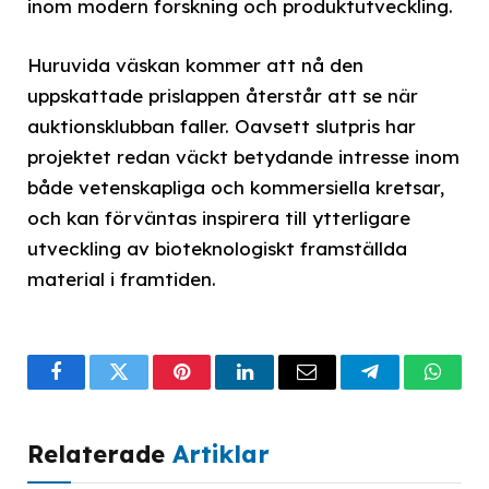
inom modern forskning och produktutveckling.
Huruvida väskan kommer att nå den
uppskattade prislappen återstår att se när
auktionsklubban faller. Oavsett slutpris har
projektet redan väckt betydande intresse inom
både vetenskapliga och kommersiella kretsar,
och kan förväntas inspirera till ytterligare
utveckling av bioteknologiskt framställda
material i framtiden.
Facebook
Twitter
Pinterest
LinkedIn
Email
Telegram
What
Relaterade
Artiklar