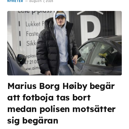
NYHETER
augusti 7, 2026
Marius Borg Høiby begär
att fotboja tas bort
medan polisen motsätter
sig begäran