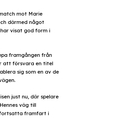
dsmatch mot Marie
 och därmed något
har visat god form i
prepa framgången från
att försvara en titel
tablera sig som en av de
vägen.
en just nu, där spelare
ennes väg till
ortsatta framfart i