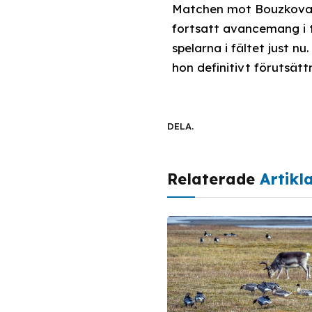
Matchen mot Bouzkova i 
fortsatt avancemang i t
spelarna i fältet just n
hon definitivt förutsätt
DELA.
Relaterade
Artikl