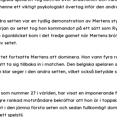
v henne ett viktigt psykologiskt övertag inför den andr
dra setten var en tydlig demonstration av Mertens st
början av setet tog hon kommandot på ett sätt som R
ögonblicket kom i det tredje gamet när Mertens bröt 
v setet.
ttet fortsatte Mertens att dominera. Hon vann fyra 
 ta sig tillbaka in i matchen. Den belgiska spelaren s
 klar seger i den andra setten, vilket också betydde 
som nummer 27 i världen, har visat en imponerande f
re rankad motståndare bekräftar att hon är i topps
t i den jämna första seten och sedan fullkomligt dom
t spelstil.