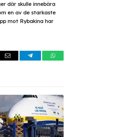
er där skulle innebära
som en av de starkaste
e upp mot Rybakina har
dIn
Email
Telegram
WhatsApp