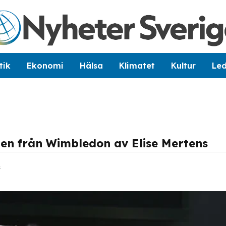
tik
Ekonomi
Hälsa
Klimatet
Kultur
Le
en från Wimbledon av Elise Mertens
s