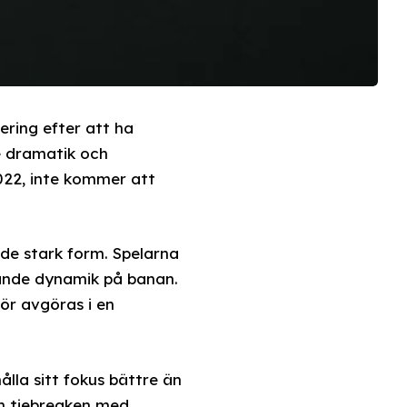
ering efter att ha
e dramatik och
022, inte kommer att
de stark form. Spelarna
nande dynamik på banan.
ör avgöras i en
lla sitt fokus bättre än
nn tiebreaken med