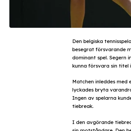
Den belgiska tennisspela
besegrat försvarande m
dominant spel. Segern i
kunna försvara sin titel i
Matchen inleddes med en
lyckades bryta varandr
Ingen av spelarna kund
tiebreak.
I den avgörande tiebrea
sin motståndare. Den be