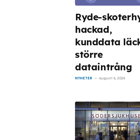
Ryde-skoterh
hackad,
kunddata läck
större
dataintrång
NYHETER
augusti 6, 2026