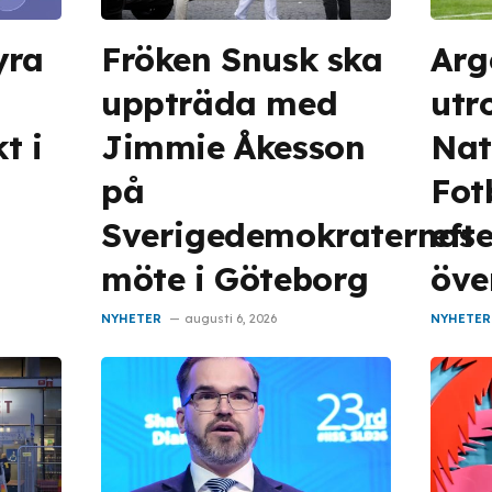
yra
Fröken Snusk ska
Arg
uppträda med
utro
t i
Jimmie Åkesson
Nat
på
Fot
Sverigedemokraternas
eft
möte i Göteborg
öve
NYHETER
augusti 6, 2026
NYHETER