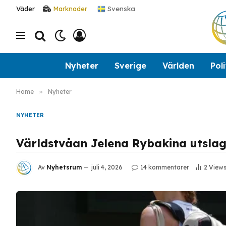
Svenska
Väder
Marknader
Nyheter
Sverige
Världen
Poli
Home
»
Nyheter
NYHETER
Världstvåan Jelena Rybakina utslag
Av
Nyhetsrum
juli 4, 2026
14 kommentarer
2
View