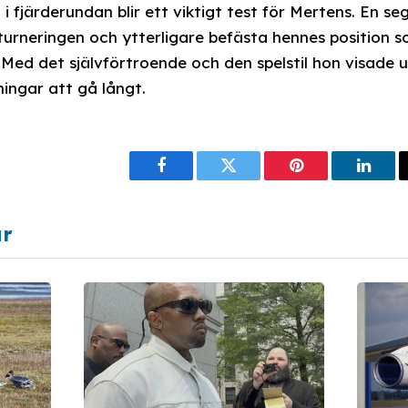
fjärderundan blir ett viktigt test för Mertens. En seg
urneringen och ytterligare befästa hennes position 
u. Med det självförtroende och den spelstil hon visad
ningar att gå långt.
Facebook
Twitter
Pinterest
Linke
ar