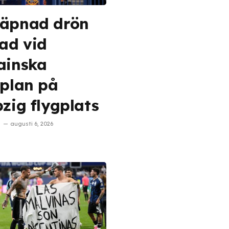
äpnad drön
tad vid
ainska
tplan på
pzig flygplats
augusti 6, 2026