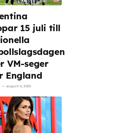
entina
par 15 juli till
ionella
bollslagsdagen
er VM-seger
r England
augusti 6, 2026