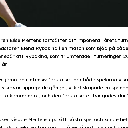
ren Elise Mertens fortsätter att imponera i årets turn
ästaren Elena Rybakina i en match som bjöd på båd
nnebär att Rybakina, som triumferade i turneringen 2
 år.
 jämn och intensiv första set där båda spelarna visa
as servar upprepade gånger, vilket skapade en spän
e ta kommandot, och den första setet tvingades därf
ken visade Mertens upp sitt bästa spel och kunde behå
lgiska spelaren tog kontroll över situationen och va