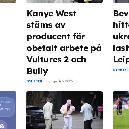
å
Kanye West
Bev
r
stäms av
hit
producent för
ukr
obetalt arbete på
las
Vultures 2 och
Lei
Bully
NYHETER
NYHETER
augusti 6, 2026