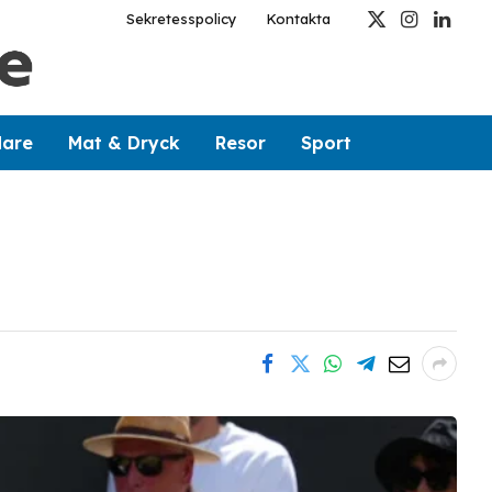
Sekretesspolicy
Kontakta
X
Instagram
Linked
(Twitter)
dare
Mat & Dryck
Resor
Sport