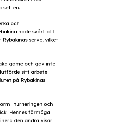
a setten.
yrka och
ybakina hade svårt att
Rybakinas serve, vilket
raka game och gav inte
lutförde sitt arbete
slutet på Rybakinas
orm i turneringen och
kick. Hennes förmåga
inera den andra visar