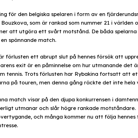
ng för den belgiska spelaren i form av en fjärderun
. Bouzkova, som är rankad som nummer 21 i världen
er att utgöra ett svårt motstånd. De båda spelarna 
ar en spännande match.
är förlusten ett abrupt slut på hennes försök att up
arens exit är en påminnelse om hur utmanande det är 
m tennis. Trots förlusten har Rybakina fortsatt att e
rna på touren, men denna gång räckte det inte hela 
nna match visar på den djupa konkurrensen i damtennis
erligt utmanar och slår högre rankade motståndare. H
 övertygande, och många kommer nu att följa hennes f
ntresse.