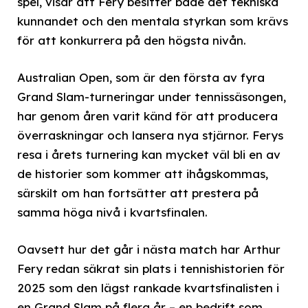
spel, visar att Fery besitter både det tekniska
kunnandet och den mentala styrkan som krävs
för att konkurrera på den högsta nivån.
Australian Open, som är den första av fyra
Grand Slam-turneringar under tennissäsongen,
har genom åren varit känd för att producera
överraskningar och lansera nya stjärnor. Ferys
resa i årets turnering kan mycket väl bli en av
de historier som kommer att ihågskommas,
särskilt om han fortsätter att prestera på
samma höga nivå i kvartsfinalen.
Oavsett hur det går i nästa match har Arthur
Fery redan säkrat sin plats i tennishistorien för
2025 som den lägst rankade kvartsfinalisten i
en Grand Slam på flera år – en bedrift som