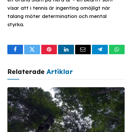
visar att i tennis är ingenting omöjligt när
talang möter determination och mental
styrka.
Facebook
Twitter
Pinterest
LinkedIn
Email
Telegram
What
Relaterade
Artiklar