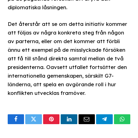
diplomatiska låsningen.
Det återstår att se om detta initiativ kommer
att följas av några konkreta steg från någon
av parterna, eller om det kommer att förbli
ännu ett exempel på de misslyckade försöken
att få till stånd direkta samtal mellan de två
presidenterna. Oavsett utfallet fortsätter den
internationella gemenskapen, särskilt G7-
länderna, att spela en avgörande roll i hur
konflikten utvecklas framöver.
Facebook
Twitter
Pinterest
LinkedIn
Email
Telegram
What