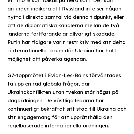
ett möte kan tolkas på flera sätt. Det kan
antingen indikera att Ryssland inte ser någon
nytta i direkta samtal vid denna tidpunkt, eller
att de diplomatiska kanalerna mellan de två
länderna fortfarande är allvarligt skadade.
Putin har tidigare varit restriktiv med att delta
i internationella forum där Ukraina har haft
möjlighet att påverka agendan.
G7-toppmötet i Evian-Les-Bains förväntades
ta upp en rad globala frågor, där
Ukrainakonflikten utan tvekan står högst på
dagordningen. De västliga ledarna har
kontinuerligt bekräftat sitt stöd till Ukraina och
sitt engagemang för att upprätthålla den
regelbaserade internationella ordningen.