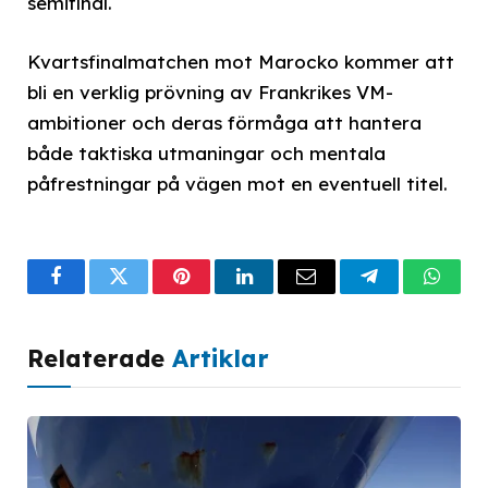
semifinal.
Kvartsfinalmatchen mot Marocko kommer att
bli en verklig prövning av Frankrikes VM-
ambitioner och deras förmåga att hantera
både taktiska utmaningar och mentala
påfrestningar på vägen mot en eventuell titel.
Facebook
Twitter
Pinterest
LinkedIn
Email
Telegram
What
Relaterade
Artiklar