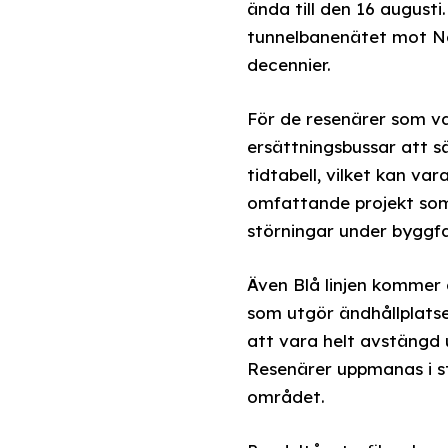
ända till den 16 august
tunnelbanenätet mot Na
decennier.
För de resenärer som v
ersättningsbussar att sä
tidtabell, vilket kan va
omfattande projekt som 
störningar under byggf
Även Blå linjen kommer
som utgör ändhållplatsen
att vara helt avstängd
Resenärer uppmanas i stä
området.