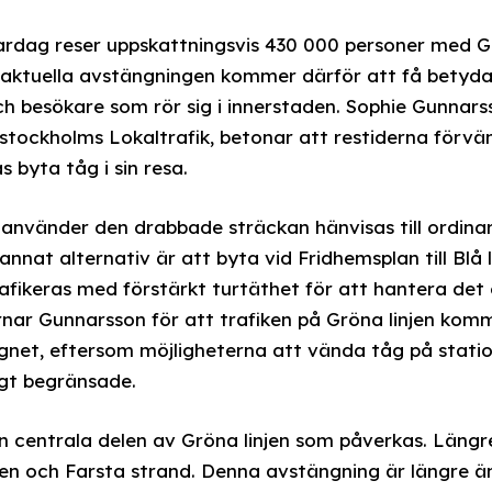
dag reser uppskattningsvis 430 000 personer med Grö
n aktuella avstängningen kommer därför att få betyd
 besökare som rör sig i innerstaden. Sophie Gunnar
stockholms Lokaltrafik, betonar att restiderna förvänt
 byta tåg i sin resa.
använder den drabbade sträckan hänvisas till ordina
 annat alternativ är att byta vid Fridhemsplan till Blå 
fikeras med förstärkt turtäthet för att hantera det
rnar Gunnarsson för att trafiken på Gröna linjen kom
ygnet, eftersom möjligheterna att vända tåg på stati
igt begränsade.
n centrala delen av Gröna linjen som påverkas. Längre
en och Farsta strand. Denna avstängning är längre än