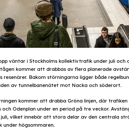
 väntar i Stockholms kollektivtrafik under juli och
tågen kommer att drabbas av flera planerade avstä
s resenärer. Bakom störningarna ligger både regelbun
aden av tunnelbanenätet mot Nacka och söderort.
ningen kommer att drabba Gröna linjen, där trafiken st
an och Odenplan under en period på tre veckor. Avstän
26 juli, vilket innebär att stora delar av den centrala s
uk under högsommaren.