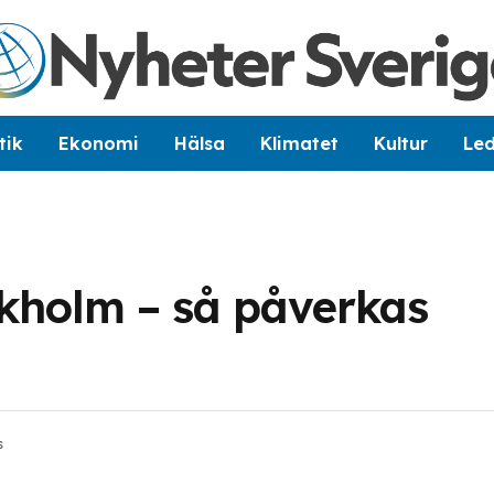
tik
Ekonomi
Hälsa
Klimatet
Kultur
Le
ckholm – så påverkas
s