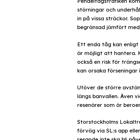
Pendeltågstrafiken kom
störningar och underhål
in på vissa sträckor. S
begränsad jämfört med 
Ett enda tåg kan enligt 
är möjligt att hantera. 
också en risk för trängse
kan orsaka förseningar 
Utöver de större avstä
längs banvallen. Även vi
resenärer som är beroen
Storstockholms Lokaltra
förväg via SL:s app ell
resande inte ska bli på