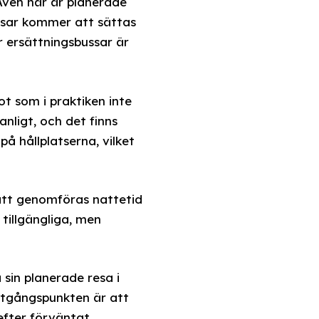
ven här är planerade
ussar kommer att sättas
r ersättningsbussar är
ot som i praktiken inte
anligt, och det finns
 på hållplatserna, vilket
att genomföras nattetid
 tillgängliga, men
sin planerade resa i
utgångspunkten är att
efter förväntat