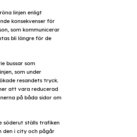
na linjen enligt
ande konsekvenser för
sson, som kommunicerar
as bli längre för de
rie bussar som
linjen, som under
 ökade resandets tryck.
mer att vara reducerad
onerna på båda sidor om
 söderut ställs trafiken
 den i city och pågår