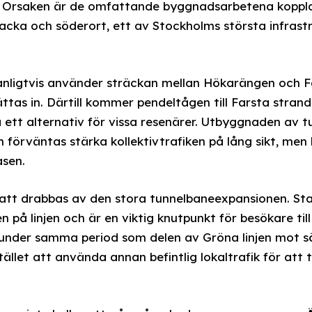
i. Orsaken är de omfattande byggnadsarbetena koppla
cka och söderort, ett av Stockholms största infrastr
anligtvis använder sträckan mellan Hökarängen och 
ttas in. Därtill kommer pendeltågen till Farsta strand
ra ett alternativ för vissa resenärer. Utbyggnaden av 
förväntas stärka kollektivtrafiken på lång sikt, me
asen.
 att drabbas av den stora tunnelbaneexpansionen. St
 på linjen och är en viktig knutpunkt för besökare ti
 under samma period som delen av Gröna linjen mot s
llet att använda annan befintlig lokaltrafik för att ta