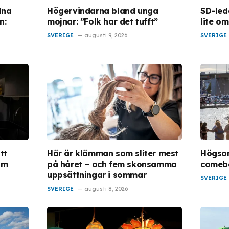
dna
Högervindarna bland unga
SD-led
n:
mojnar: ”Folk har det tufft”
lite o
SVERIGE
augusti 9, 2026
SVERIGE
tt
Här är klämman som sliter mest
Högso
om
på håret – och fem skonsamma
comeba
uppsättningar i sommar
SVERIGE
SVERIGE
augusti 8, 2026