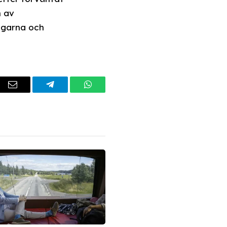
n av
ngarna och
dIn
Email
Telegram
WhatsApp