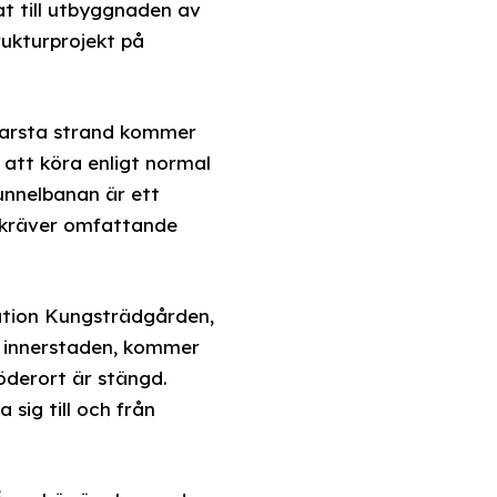
t till utbyggnaden av
ukturprojekt på
Farsta strand kommer
 att köra enligt normal
tunnelbanan är ett
n kräver omfattande
ation Kungsträdgården,
ll innerstaden, kommer
öderort är stängd.
 sig till och från