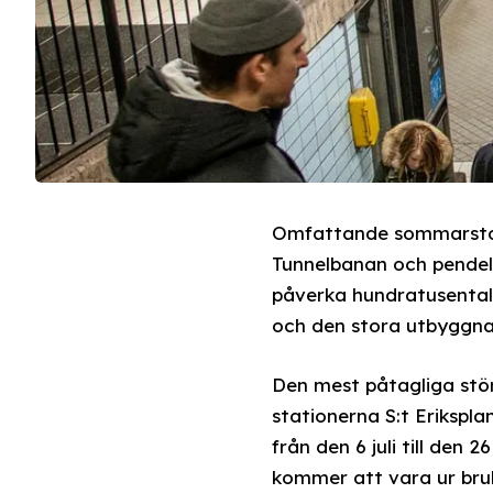
Omfattande sommarstopp
Tunnelbanan och pendel
påverka hundratusental
och den stora utbyggn
Den mest påtagliga stör
stationerna S:t Erikspl
från den 6 juli till den 
kommer att vara ur br