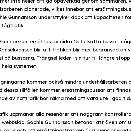
mer inte heller att gå opåverkad genom sommaren. Ä
lsarbeten planerade, vilket innebär att ersättningsb
ophie Gunnarsson understryker dock att kapaciteten fö
tågtrafik.
Gunnarsson ersättas av cirka 15 fullsatta bussar, någ
Konsekvensen blir att trafiken blir mer begränsad än v
l på bussarna. Trängsel leder i sin tur till längre stopp
i hela systemet.
ngningarna kommer också mindre underhållsarbeten 
d dessa tillfällen kommer ersättningsbussar att finnas
de av nattrafik bör räkna med att vara ute i god tid.
fik uppmanar alla resenärer att noggrant kontrollera 
er webbsida. Sophie Gunnarsson betonar att även om 
verkade och att ersättningstrafiken är dimensionerad 