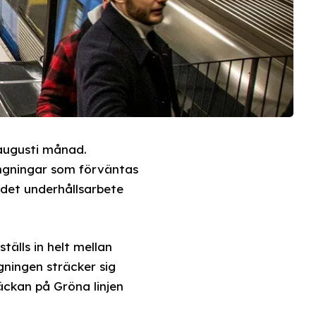
 augusti månad.
ngningar som förväntas
det underhållsarbete
älls in helt mellan
gningen sträcker sig
träckan på Gröna linjen