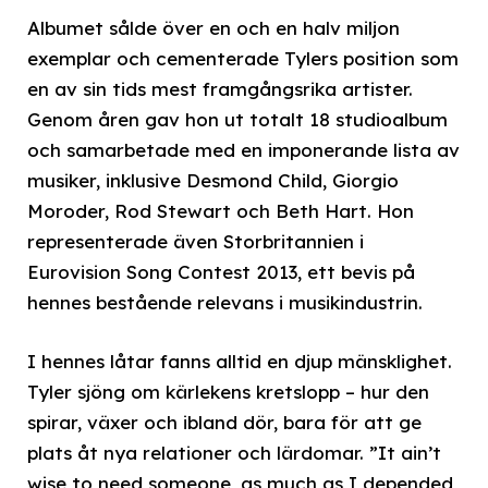
Albumet sålde över en och en halv miljon
exemplar och cementerade Tylers position som
en av sin tids mest framgångsrika artister.
Genom åren gav hon ut totalt 18 studioalbum
och samarbetade med en imponerande lista av
musiker, inklusive Desmond Child, Giorgio
Moroder, Rod Stewart och Beth Hart. Hon
representerade även Storbritannien i
Eurovision Song Contest 2013, ett bevis på
hennes bestående relevans i musikindustrin.
I hennes låtar fanns alltid en djup mänsklighet.
Tyler sjöng om kärlekens kretslopp – hur den
spirar, växer och ibland dör, bara för att ge
plats åt nya relationer och lärdomar. ”It ain’t
wise to need someone, as much as I depended