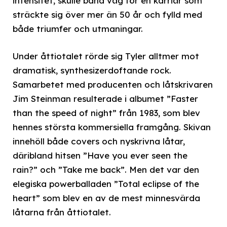
intensitet, skulle bana väg för en karriär som
sträckte sig över mer än 50 år och fylld med
både triumfer och utmaningar.
Under åttiotalet rörde sig Tyler alltmer mot
dramatisk, synthesizerdoftande rock.
Samarbetet med producenten och låtskrivaren
Jim Steinman resulterade i albumet ”Faster
than the speed of night” från 1983, som blev
hennes största kommersiella framgång. Skivan
innehöll både covers och nyskrivna låtar,
däribland hitsen ”Have you ever seen the
rain?” och ”Take me back”. Men det var den
elegiska powerballaden ”Total eclipse of the
heart” som blev en av de mest minnesvärda
låtarna från åttiotalet.