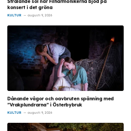
Strålande sol när Filharmonikerna bjöd på
konsert i det gröna
KULTUR
augusti 9, 2026
Dånande vågor och oavbruten spänning med
”Vrakplundrarna” i Österbybruk
KULTUR
augusti 9, 2026