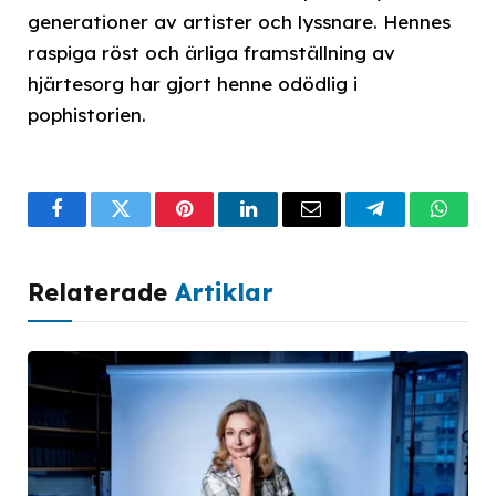
generationer av artister och lyssnare. Hennes
raspiga röst och ärliga framställning av
hjärtesorg har gjort henne odödlig i
pophistorien.
Facebook
Twitter
Pinterest
LinkedIn
Email
Telegram
What
Relaterade
Artiklar