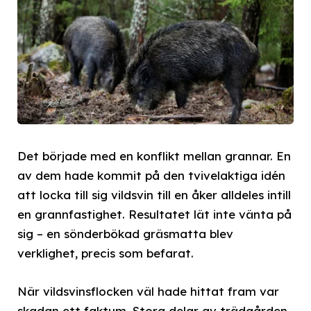
Det började med en konflikt mellan grannar. En
av dem hade kommit på den tvivelaktiga idén
att locka till sig vildsvin till en åker alldeles intill
en grannfastighet. Resultatet lät inte vänta på
sig – en sönderbökad gräsmatta blev
verklighet, precis som befarat.
När vildsvinsflocken väl hade hittat fram var
skadan ett faktum. Stora delar av trädgården