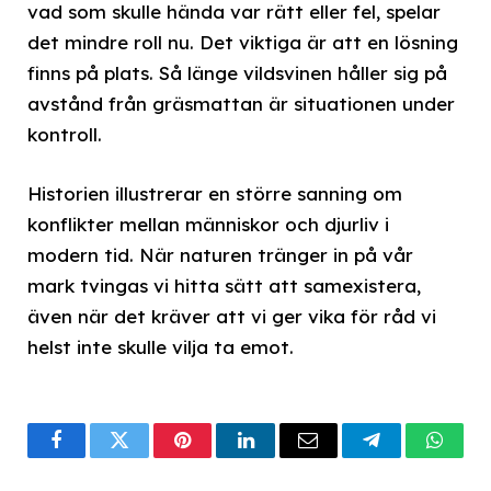
vad som skulle hända var rätt eller fel, spelar
det mindre roll nu. Det viktiga är att en lösning
finns på plats. Så länge vildsvinen håller sig på
avstånd från gräsmattan är situationen under
kontroll.
Historien illustrerar en större sanning om
konflikter mellan människor och djurliv i
modern tid. När naturen tränger in på vår
mark tvingas vi hitta sätt att samexistera,
även när det kräver att vi ger vika för råd vi
helst inte skulle vilja ta emot.
Facebook
Twitter
Pinterest
LinkedIn
Email
Telegram
What