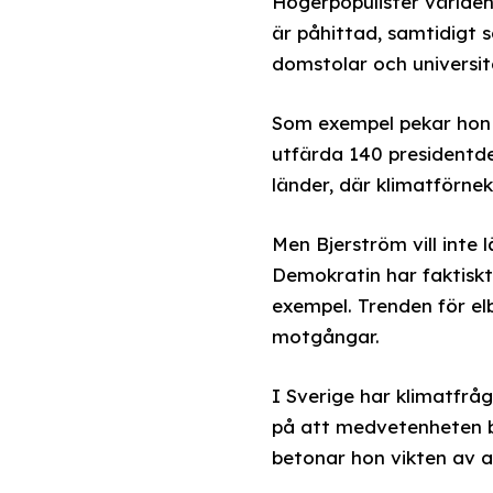
Högerpopulister världen
är påhittad, samtidigt 
domstolar och universit
Som exempel pekar hon 
utfärda 140 presidentde
länder, där klimatförne
Men Bjerström vill inte 
Demokratin har faktiskt
exempel. Trenden för elb
motgångar.
I Sverige har klimatfråg
på att medvetenheten b
betonar hon vikten av a