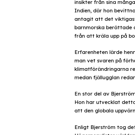
insikter från sina mång
Indien, där hon bevittn
antagit att det viktigas
barnmorska berättade at
från att kräla upp på b
Erfarenheten lärde henn
man vet svaren på förha
klimatförändringarna red
medan fjällugglan redan
En stor del av Bjerströ
Hon har utvecklat detta
att den globala uppvärm
Enligt Bjerström tog de