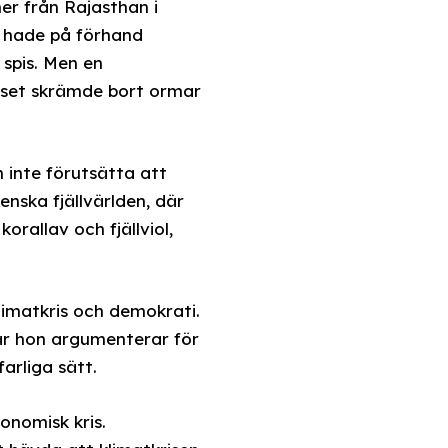
er från Rajasthan i
n hade på förhand
 spis. Men en
juset skrämde bort ormar
 inte förutsätta att
nska fjällvärlden, där
rallav och fjällviol,
limatkris och demokrati.
är hon argumenterar för
arliga sätt.
onomisk kris.