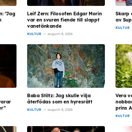
n: ”Jag
Leif Zern: Filosofen Edgar Morin
Skarp 
n
var en svuren fiende till slappt
av Sup
vanetänkande
KULTUR
KULTUR
augusti 8, 2026
Baba Stiltz: Jag skulle vilja
Vera v
varar
återfödas som en hyresrätt
nobbad
er”
prins A
KULTUR
augusti 8, 2026
KULTUR