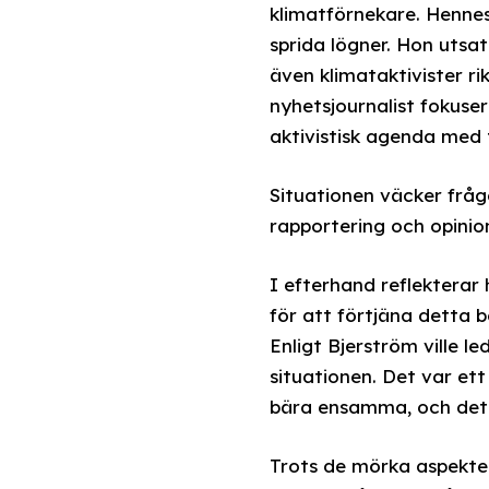
klimatförnekare. Hennes
sprida lögner. Hon utsa
även klimataktivister r
nyhetsjournalist fokuse
aktivistisk agenda med t
Situationen väcker frågo
rapportering och opinion
I efterhand reflekterar
för att förtjäna detta b
Enligt Bjerström ville 
situationen. Det var ett
bära ensamma, och det 
Trots de mörka aspekte