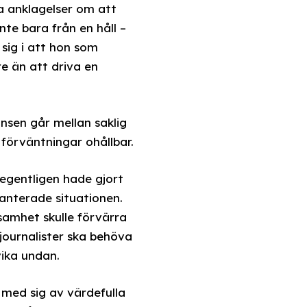
a anklagelser om att
te bara från en håll –
sig i att hon som
e än att driva en
änsen går mellan saklig
 förväntningar ohållbar.
 egentligen hade gjort
hanterade situationen.
samhet skulle förvärra
 journalister ska behöva
ika undan.
med sig av värdefulla