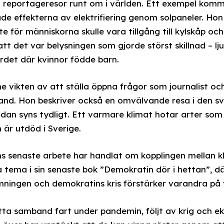
a reportageresor runt om i världen. Ett exempel komm
ade effekterna av elektrifiering genom solpaneler. Ho
te för människorna skulle vara tillgång till kylskåp och
t det var belysningen som gjorde störst skillnad – l
ordet där kvinnor födde barn.
e vikten av att ställa öppna frågor som journalist och
nd. Hon beskriver också en omvälvande resa i den sve
an syns tydligt. Ett varmare klimat hotar arter som ko
 är utdöd i Sverige.
ms senaste arbete har handlat om kopplingen mellan k
 tema i sin senaste bok ”Demokratin dör i hettan”, d
ningen och demokratins kris förstärker varandra på f
tta samband fart under pandemin, följt av krig och ek