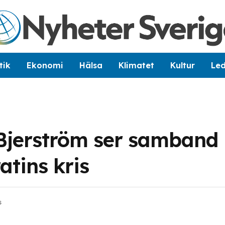
tik
Ekonomi
Hälsa
Klimatet
Kultur
Le
a Bjerström ser samband
tins kris
s