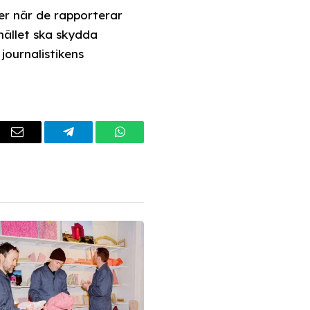
er när de rapporterar
hället ska skydda
journalistikens
dIn
Email
Telegram
WhatsApp