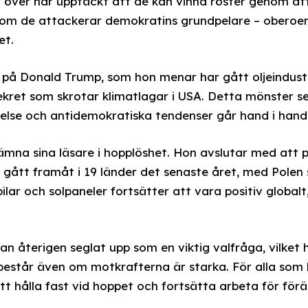
 över har upptäckt att de kan vinna röster genom att
som de attackerar demokratins grundpelare – oberoend
et.
på Donald Trump, som hon menar har gått oljeindust
kret som skrotar klimatlagar i USA. Detta mönster ser
kelse och antidemokratiska tendenser går hand i hand
lämna sina läsare i hopplöshet. Hon avslutar med att 
 gått framåt i 19 länder det senaste året, med Polen 
ilar och solpaneler fortsätter att vara positiv globalt,
an återigen seglat upp som en viktig valfråga, vilket
estår även om motkrafterna är starka. För alla som
tt hålla fast vid hoppet och fortsätta arbeta för förä