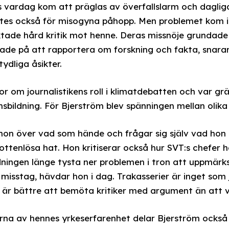
 vardag kom att präglas av överfallslarm och daglig
ttes också för misogyna påhopp. Men problemet kom in
iktade hård kritik mot henne. Deras missnöje grundade 
rade på att rapportera om forskning och fakta, snarar
ydliga åsikter.
r om journalistikens roll i klimatdebatten och var gr
sbildning. För Bjerström blev spänningen mellan olika
 hon över vad som hände och frågar sig själv vad hon
ottenlösa hat. Hon kritiserar också hur SVT:s chefer 
ledningen länge tysta ner problemen i tron att uppmärk
 misstag, hävdar hon i dag. Trakasserier är inget som
är bättre att bemöta kritiker med argument än att v
rna av hennes yrkeserfarenhet delar Bjerström också 