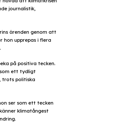
 hävda att klimatkrisen
e journalistik,
rins ärenden genom att
 hon upprepas i flera
.
peka på positiva tecken.
som ett tydligt
 trots politiska
 hon ser som ett tecken
 känner klimatångest
ndring.