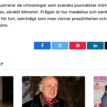
llustrerar de utmaningar som svenska journalister möt
n, särskilt klimatet. Frågan är hur mediehus och sam
 för hot, samtidigt som man värnar pressfriheten och 
atin.
Facebook
Twitter
Pinterest
Linke
ar