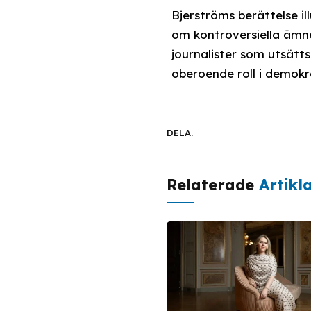
Bjerströms berättelse i
om kontroversiella ämne
journalister som utsätts
oberoende roll i demokr
DELA.
Relaterade
Artikl