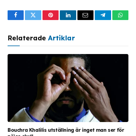
Facebook
Twitter
Pinterest
LinkedIn
Email
Telegram
What
Relaterade
Artiklar
Bouchra Khalilis utställning är inget man ser för