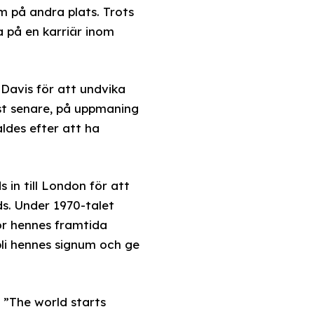
om på andra plats. Trots
a på en karriär inom
Davis för att undvika
st senare, på uppmaning
des efter att ha
in till London för att
ds. Under 1970-talet
r hennes framtida
 bli hennes signum och ge
 ”The world starts