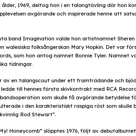
s ålder, 1969, deltog hon i en talangtävling där hon k
upplevelsen avgörande och inspirerade henne att sats
rsta band Imagination valde hon artistnamnet Sheren 
n walesiska folksångerskan Mary Hopkin. Det var för
ords, som hon antog namnet Bonnie Tyler. Namnet val
ika tidningar.
r av en talangscout under ett framträdande och bjöds 
 ledde till hennes första skivkontrakt med RCA Recor
andsoperation som skulle få avgörande betydelse fö
ulterade i den karakteristiskt raspiga röst som skulle
vinnlig Rod Stewart”.
 My! Honeycomb” släpptes 1976, följt av debutalbumet