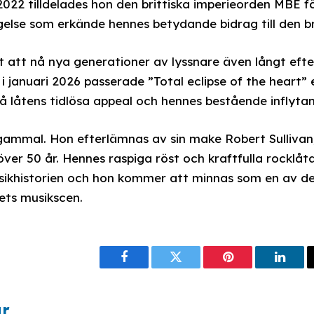
2022 tilldelades hon den brittiska imperieorden MBE fö
else som erkände hennes betydande bidrag till den br
tt att nå nya generationer av lyssnare även långt eft
i januari 2026 passerade ”Total eclipse of the heart”
 på låtens tidlösa appeal och hennes bestående inflyt
 gammal. Hon efterlämnas av sin make Robert Sullivan
över 50 år. Hennes raspiga röst och kraftfulla rocklåt
sikhistorien och hon kommer att minnas som en av de
lets musikscen.
Facebook
Twitter
Pinterest
Linke
ar