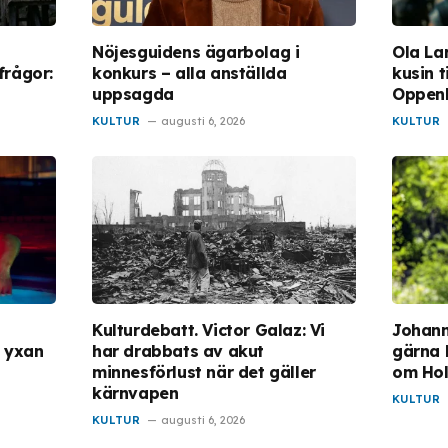
Nöjesguidens ägarbolag i
Ola La
frågor:
konkurs – alla anställda
kusin t
uppsagda
Oppen
KULTUR
augusti 6, 2026
KULTUR
Kulturdebatt. Victor Galaz: Vi
Johann
v yxan
har drabbats av akut
gärna 
minnesförlust när det gäller
om Ho
kärnvapen
KULTUR
KULTUR
augusti 6, 2026