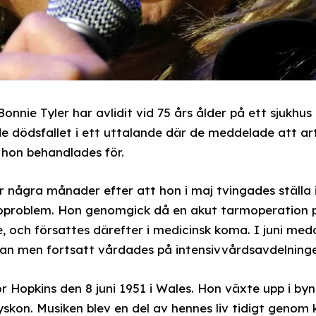
nnie Tyler har avlidit vid 75 års ålder på ett sjukhus
e dödsfallet i ett uttalande där de meddelade att ar
m hon behandlades för.
några månader efter att hon i maj tvingades ställa 
soproblem. Hon genomgick då en akut tarmoperation på
, och försattes därefter i medicinsk koma. I juni med
man men fortsatt vårdades på intensivvårdsavdelning
 Hopkins den 8 juni 1951 i Wales. Hon växte upp i by
skon. Musiken blev en del av hennes liv tidigt genom 