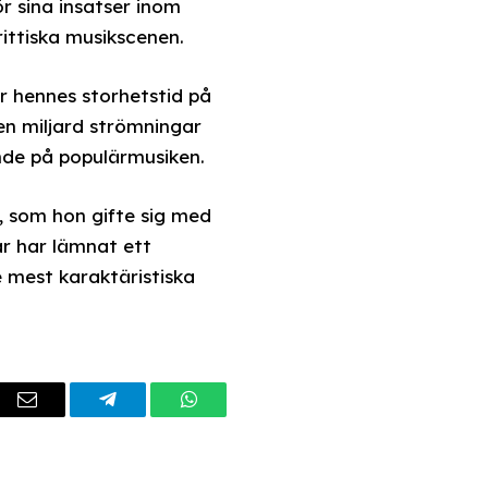
r sina insatser inom
ittiska musikscenen.
er hennes storhetstid på
 en miljard strömningar
ande på populärmusiken.
, som hon gifte sig med
ar har lämnat ett
 mest karaktäristiska
dIn
Email
Telegram
WhatsApp