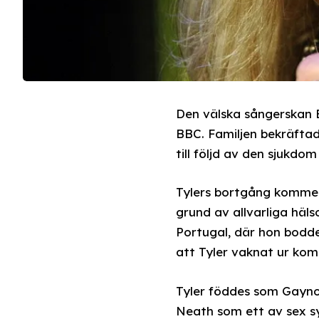
Den välska sångerskan Bo
BBC. Familjen bekräftad
till följd av den sjukdo
Tylers bortgång kommer 
grund av allvarliga häl
Portugal, där hon bodde
att Tyler vaknat ur ko
Tyler föddes som Gaynor
Neath som ett av sex sy