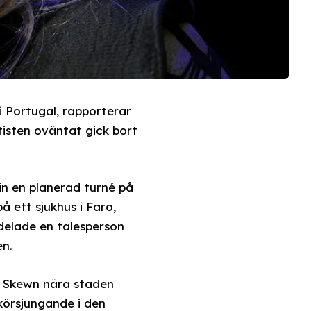
 i Portugal, rapporterar
tisten oväntat gick bort
in en planerad turné på
 ett sjukhus i Faro,
delade en talesperson
en.
n Skewn nära staden
körsjungande i den