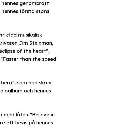
om hennes genombrott
 hennes första stora
nriktad musikalisk
krivaren Jim Steinman,
clipse of the heart”,
t ”Faster than the speed
a hero”, som hon skrev
tudioalbum och hennes
ö med låten ”Believe in
re ett bevis på hennes