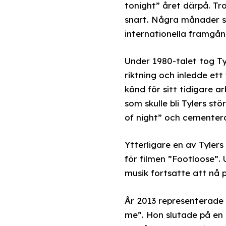
tonight” året därpå. Tr
snart. Några månader se
internationella framgån
Under 1980-talet tog Tyl
riktning och inledde e
känd för sitt tidigare 
som skulle bli Tylers st
of night” och cementera
Ytterligare en av Tylers
för filmen ”Footloose”.
musik fortsatte att nå p
År 2013 representerade 
me”. Hon slutade på en 