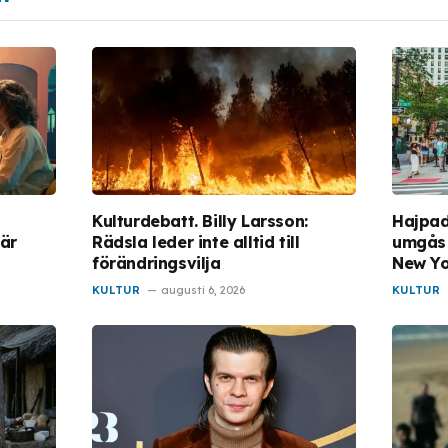
e
Kulturdebatt. Billy Larsson:
Hajpad 
här
Rädsla leder inte alltid till
umgås 
förändringsvilja
New Y
KULTUR
augusti 6, 2026
KULTUR