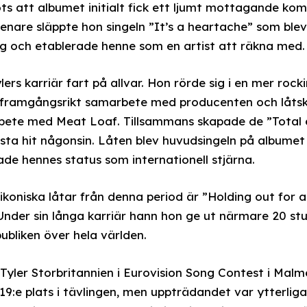
ots att albumet initialt fick ett ljumt mottagande k
nare släppte hon singeln ”It’s a heartache” som blev
g och etablerade henne som en artist att räkna med.
ers karriär fart på allvar. Hon rörde sig i en mer rocki
tt framgångsrikt samarbete med producenten och låts
arbete med Meat Loaf. Tillsammans skapade de ”Total e
örsta hit någonsin. Låten blev huvudsingeln på albume
de hennes status som internationell stjärna.
 ikoniska låtar från denna period är ”Holding out for 
 Under sin långa karriär hann hon ge ut närmare 20 s
ubliken över hela världen.
Tyler Storbritannien i Eurovision Song Contest i Malm
19:e plats i tävlingen, men uppträdandet var ytterliga