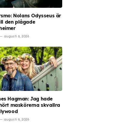
rsmo: Nolans Odysseus är
ill den plågade
heimer
augusti 6, 2026
es Hagman: Jag hade
hört maskörerna skvallra
llywood
augusti 6, 2026