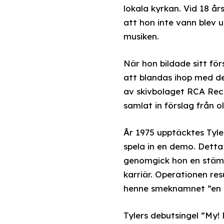
lokala kyrkan. Vid 18 år
att hon inte vann blev 
musiken.
När hon bildade sitt fö
att blandas ihop med de
av skivbolaget RCA Rec
samlat in förslag från ol
År 1975 upptäcktes Tyle
spela in en demo. Detta
genomgick hon en stämb
karriär. Operationen res
henne smeknamnet ”en k
Tylers debutsingel ”My!