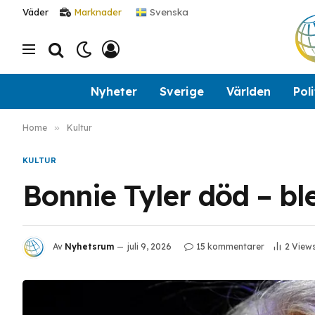
Svenska
Väder
Marknader
Nyheter
Sverige
Världen
Poli
Home
»
Kultur
KULTUR
Bonnie Tyler död – bl
Av
Nyhetsrum
juli 9, 2026
15 kommentarer
2
View