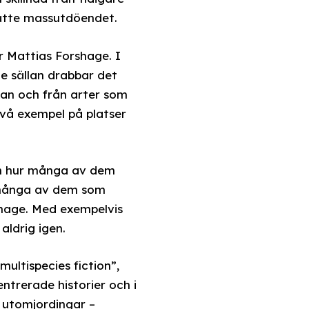
jätte massutdöendet.
r Mattias Forshage. I
te sällan drabbar det
kan och från arter som
två exempel på platser
men hur många av dem
ur många av dem som
rshage. Med exempelvis
aldrig igen.
ultispecies fiction”,
ntrerade historier och i
, utomjordingar –