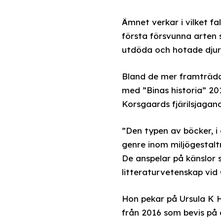
Ämnet verkar i vilket fa
första försvunna arten 
utdöda och hotade djura
Bland de mer framträda
med ”Binas historia” 20
Korsgaards fjärilsjagand
”Den typen av böcker, i 
genre inom miljögestaltn
De anspelar på känslor 
litteraturvetenskap vid 
Hon pekar på Ursula K H
från 2016 som bevis på a