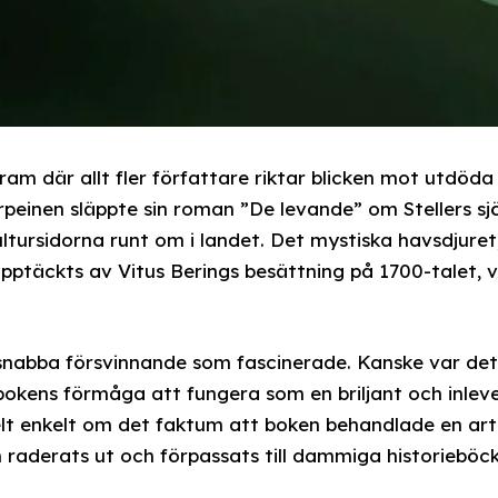
fram där allt fler författare riktar blicken mot utdöda
peinen släppte sin roman ”De levande” om Stellers sjök
tursidorna runt om i landet. Det mystiska havsdjure
upptäckts av Vitus Berings besättning på 1700-talet, 
 snabba försvinnande som fascinerade. Kanske var de
okens förmåga att fungera som en briljant och inlevels
elt enkelt om det faktum att boken behandlade en art
m raderats ut och förpassats till dammiga historiebö