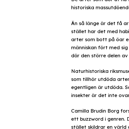
historiska massutdöend
Än så länge är det få a
stället har det med hab
arter som bott på öar e
människan fört med sig b
där den större delen av
Naturhistoriska riksmus
som tillhör utdöda arte
egentligen är utdöda. S
insekter är det inte ova
Camilla Brudin Borg for
ett buzzword i genren. 
stället skildrar en värl