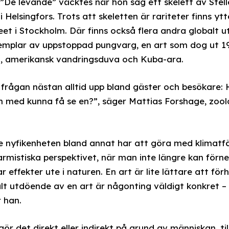
s ”De levande” väcktes när hon såg ett skelett av Stell
 Helsingfors. Trots att skeletten är rariteter finns ytt
eet i Stockholm. Där finns också flera andra globalt u
xemplar av uppstoppad pungvarg, en art som dog ut 1
el, amerikansk vandringsduva och Kuba-ara.
 frågan nästan alltid upp bland gäster och besökare:
och med kunna få se en?”, säger Mattias Forshage, zoo
e nyfikenheten bland annat har att göra med klimatf
rmistiska perspektivet, när man inte längre kan förn
effekter ute i naturen. En art är lite lättare att förhå
balt utdöende av en art är någonting väldigt konkret 
r han.
ör det direkt eller indirekt på grund av människan, till