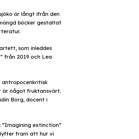
sjöko är långt ifrån den
n mängd böcker gestaltat
teratur.
rtett, som inleddes
t” från 2019 och Lea
n antropocenkritisk
r är något fruktansvärt.
udin Borg, docent i
k ”Imagining extinction”
yfter fram att hur vi