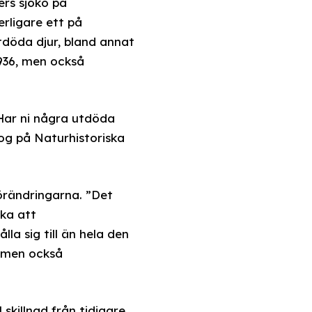
ers sjöko på
erligare ett på
tdöda djur, bland annat
936, men också
 Har ni några utdöda
log på Naturhistoriska
örändringarna. ”Det
eka att
lla sig till än hela den
– men också
 skillnad från tidigare