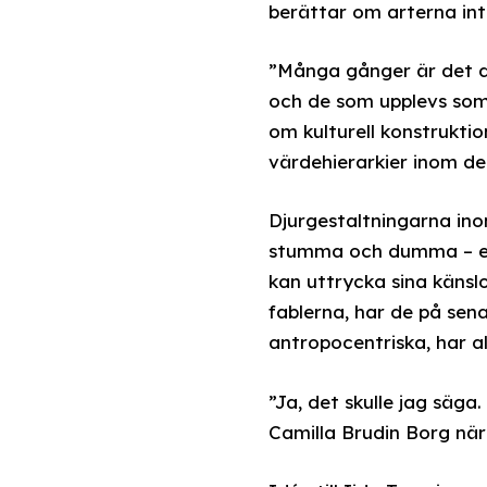
berättar om arterna inte
”Många gånger är det de
och de som upplevs som 
om kulturell konstruktio
värdehierarkier inom de
Djurgestaltningarna ino
stumma och dumma – enli
kan uttrycka sina känslor
fablerna, har de på sena
antropocentriska, har 
”Ja, det skulle jag säg
Camilla Brudin Borg när