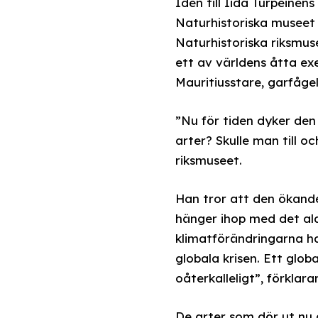
Idén till Iida Turpeinen
Naturhistoriska museet i
Naturhistoriska riksmus
ett av världens åtta e
Mauritiusstare, garfåg
”Nu för tiden dyker den
arter? Skulle man till 
riksmuseet.
Han tror att den ökand
hänger ihop med det ala
klimatförändringarna har 
globala krisen. Ett glo
oåterkalleligt”, förklara
De arter som dör ut nu g