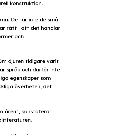
rell konstruktion.
rna. Det är inte de små
r rätt i att det handlar
normer och
m djuren tidigare varit
r språk och därför inte
skliga egenskaper som i
skliga överheten, det
io åren”, konstaterar
litteraturen.