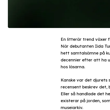
En litterär trend växer 
När debutanten Iida Tur
hett samtalsämne på kul
decennier efter att ha 
hos läsarna.
Kanske var det djurets
recensent beskrev det, b
Eller så handlade det h
existerar på jorden, so
museiarkiv.