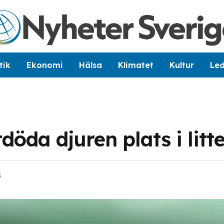
tik
Ekonomi
Hälsa
Klimatet
Kultur
Le
döda djuren plats i litt
s