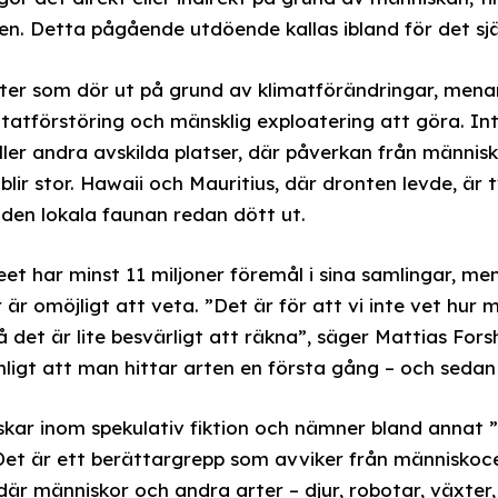
en. Detta pågående utdöende kallas ibland för det s
rter som dör ut på grund av klimatförändringar, mena
itatförstöring och mänsklig exploatering att göra. In
ller andra avskilda platser, där påverkan från männis
lir stor. Hawaii och Mauritius, där dronten levde, är 
 den lokala faunan redan dött ut.
eet har minst 11 miljoner föremål i sina samlingar, 
r är omöjligt att veta. ”Det är för att vi inte vet h
å det är lite besvärligt att räkna”, säger Mattias Fo
nligt att man hittar arten en första gång – och sedan 
skar inom spekulativ fiktion och nämner bland annat ”m
Det är ett berättargrepp som avviker från människoce
d där människor och andra arter – djur, robotar, växter