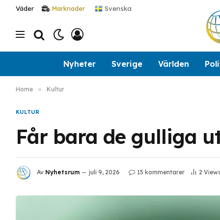
Svenska
Väder
Marknader
Nyheter
Sverige
Världen
Poli
Home
»
Kultur
KULTUR
Får bara de gulliga ut
Av
Nyhetsrum
juli 9, 2026
15 kommentarer
2
View