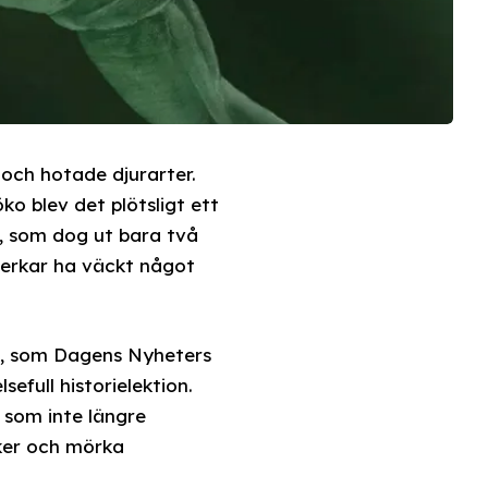
 och hotade djurarter.
o blev det plötsligt ett
t, som dog ut bara två
verkar ha väckt något
t, som Dagens Nyheters
efull historielektion.
 som inte längre
cker och mörka