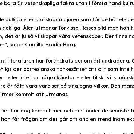
 bara är vetenskapliga fakta utan i första hand kultu
 gulliga eller storslagna djuren som får de här elegie
äckliga. Ålen utmanar förvisso Heises bild men hon ha
n, det är ju så vi skapar våra vetenskaper. Det finns 
m”, säger Camilla Brudin Borg.
m litteraturen har förändrats genom århundradena. O
gt det cartesianska tankesättet att allt som inte ha
 heller inte har några känslor – eller tillskrivits män
re år fått vara varelser på sina egna villkor. Den män
alltmer kommit att utmanas.
a. Det har nog kommit mer och mer under de senaste t
 hon får frågan om det går att ana en trend inom eko