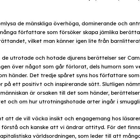
omlysa de mänskliga överhöga, dominerande och ant
 många författare som försöker skapa jämlika berättar
ttandet, vilket man känner igen lite från barnlitterat
 de utrotade och hotade djurens berättelser ser Cami
ången över något som går förlorat, dels humorn som v
 händer. Det tredje spåret syns hos författare som 
 på ett positivt och inspirerande sätt. Slutligen näm
 människan är orsaken till det som händer, berättels
itet och om hur utrotningshotade arter ingår i smuggli
att de vill väcka insikt och engagemang hos läsaren.
ka förstå och kanske att vi ändrar attityd. För det fin
apitalistiska världsordningen, som leder till att mång