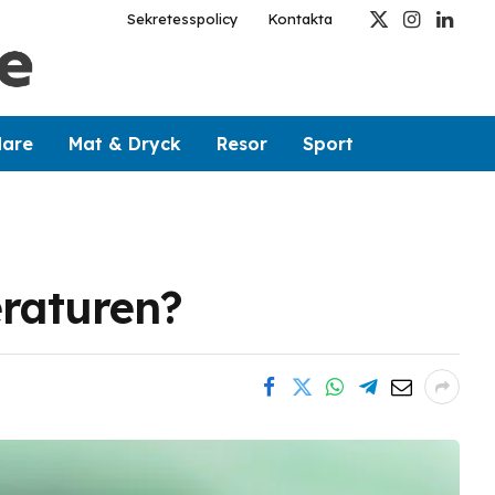
Sekretesspolicy
Kontakta
X
Instagram
Linked
(Twitter)
dare
Mat & Dryck
Resor
Sport
eraturen?