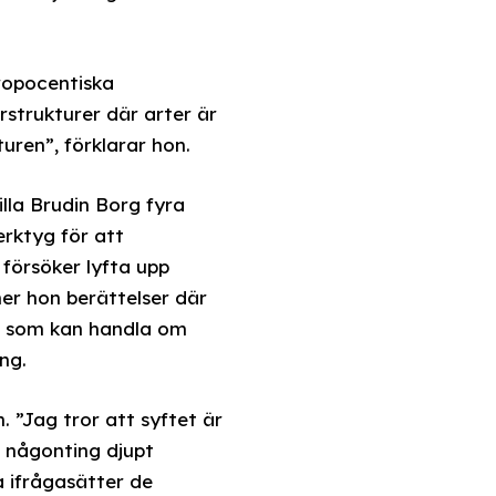
ropocentiska
strukturer där arter är
uren”, förklarar hon.
lla Brudin Borg fyra
erktyg för att
försöker lyfta upp
ner hon berättelser där
er som kan handla om
ng.
 ”Jag tror att syftet är
ns någonting djupt
a ifrågasätter de