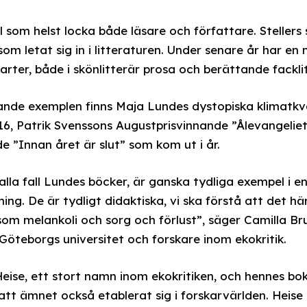
ll som helst locka både läsare och författare. Stellers 
som letat sig in i litteraturen. Under senare år har e
rter, både i skönlitterär prosa och berättande facklit
nde exemplen finns Maja Lundes dystopiska klimatkva
16, Patrik Svenssons Augustprisvinnande ”Ålevangelie
e ”Innan året är slut” som kom ut i år.
alla fall Lundes böcker, är ganska tydliga exempel i e
ing. De är tydligt didaktiska, vi ska förstå att det hä
som melankoli och sorg och förlust”, säger Camilla Br
Göteborgs universitet och forskare inom ekokritik.
eise, ett stort namn inom ekokritiken, och hennes bo
tt ämnet också etablerat sig i forskarvärlden. Heise l