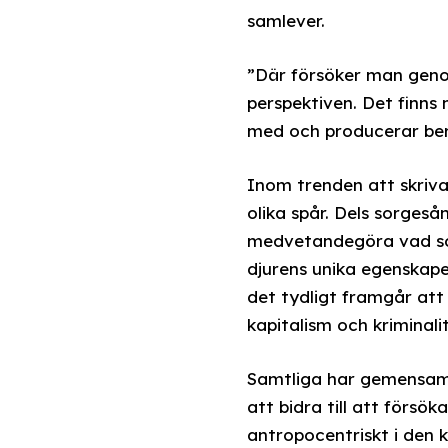
samlever.
”Där försöker man gen
perspektiven. Det finns
med och producerar berä
Inom trenden att skriva
olika spår. Dels sorges
medvetandegöra vad som
djurens unika egenskaper
det tydligt framgår att
kapitalism och kriminal
Samtliga har gemensamt 
att bidra till att försö
antropocentriskt i den k