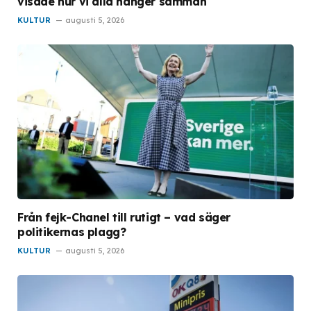
visade hur vi alla hänger samman
KULTUR
augusti 5, 2026
Från fejk-Chanel till rutigt – vad säger
politikernas plagg?
KULTUR
augusti 5, 2026