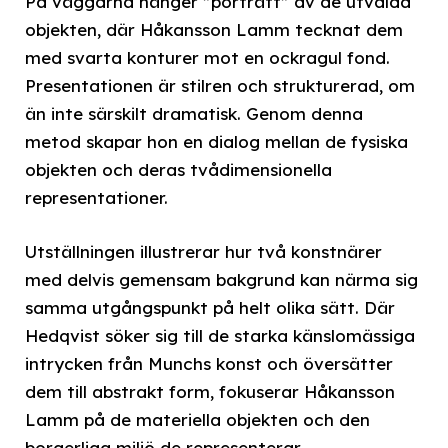
På väggarna hänger ”porträtt” av de utvalda
objekten, där Håkansson Lamm tecknat dem
med svarta konturer mot en ockragul fond.
Presentationen är stilren och strukturerad, om
än inte särskilt dramatisk. Genom denna
metod skapar hon en dialog mellan de fysiska
objekten och deras tvådimensionella
representationer.
Utställningen illustrerar hur två konstnärer
med delvis gemensam bakgrund kan närma sig
samma utgångspunkt på helt olika sätt. Där
Hedqvist söker sig till de starka känslomässiga
intrycken från Munchs konst och översätter
dem till abstrakt form, fokuserar Håkansson
Lamm på de materiella objekten och den
borgerliga miljö de representerar.