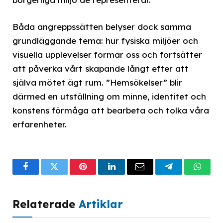
Båda angreppssätten belyser dock samma
grundläggande tema: hur fysiska miljöer och
visuella upplevelser formar oss och fortsätter
att påverka vårt skapande långt efter att
själva mötet ägt rum. ”Hemsökelser” blir
därmed en utställning om minne, identitet och
konstens förmåga att bearbeta och tolka våra
erfarenheter.
Facebook
Twitter
Pinterest
LinkedIn
Email
Telegram
What
Relaterade
Artiklar