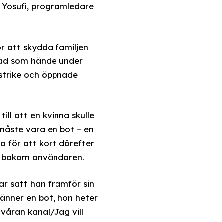
 Yosufi, programledare
r att skydda familjen
 vad som hände under
-strike och öppnade
ll att en kvinna skulle
 måste vara en bot – en
 för att kort därefter
åg bakom användaren.
ar satt han framför sin
änner en bot, hon heter
våran kanal/Jag vill