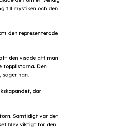
g till mystiken och den
 att den representerade
r att den visade att man
 topplistorna. Den
, säger han.
ikskapandet, där
atorn. Samtidigt var det
et blev viktigt för den