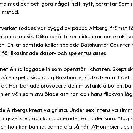
ta med det och göra något helt nytt, berättar Samir
almstad.
verket föddes var byggd av pappa Altberg, främst fö
nkande musik. Olika berättelser cirkulerar om exakt
n. Enligt samtida källor spelade Basshunter Counter
för likasinnade dator- och spelentusiaster.
 Anna loggade in som operatör i chatten. Skeptisk ti
n på en spelarsida drog Basshunter slutsatsen att det
r. Han började provocera den misstänkta boten, bara
ån en vän som avslöjade att han och hans flickvän l
e Altbergs kreativa gnista. Under sex intensiva timm
lningsverktyg och komponerade textrader som: ”Jag k
h hon kan banna, banna dig så hårt//Hon röjer upp i 