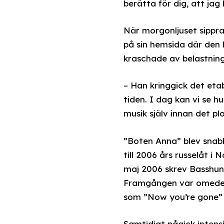
berätta för dig, att jag
När morgonljuset sippra
på sin hemsida där den 
kraschade av belastnin
– Han kringgick det etab
tiden. I dag kan vi se h
musik själv innan det pl
”Boten Anna” blev snabb
till 2006 års russelåt i
maj 2006 skrev Basshunt
Framgången var omedelba
som ”Now you’re gone” t
Samtidigt pågick intens