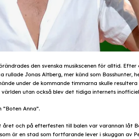
örändrades den svenska musikscenen för alltid. Efter 
rullade Jonas Altberg, mer känd som Basshunter, hem 
hände under de kommande timmarna skulle resultera i
 världen utan också blev det tidiga internets inoffici
n ”Boten Anna”.
 året och på efterfesten till balen var varannan låt B
, som är en stad som fortfarande lever i skuggan av P