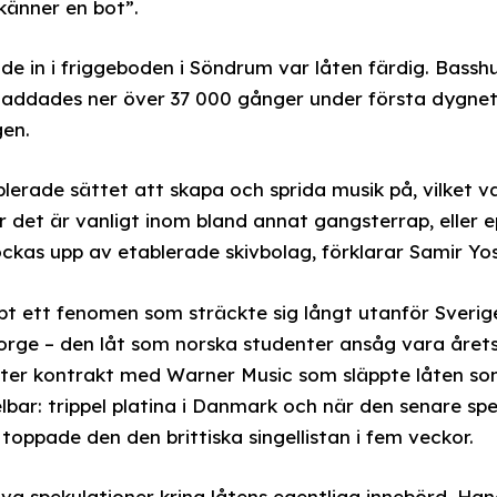
 känner en bot”.
de in i friggeboden i Söndrum var låten färdig. Bassh
laddades ner över 37 000 gånger under första dygnet
gen.
lerade sättet att skapa och sprida musik på, vilket va
ur det är vanligt inom bland annat gangsterrap, eller 
ockas upp av etablerade skivbolag, förklarar Samir Yos
t ett fenomen som sträckte sig långt utanför Sverig
 Norge – den låt som norska studenter ansåg vara årets
er kontrakt med Warner Music som släppte låten som o
r: trippel platina i Danmark och när den senare spe
oppade den den brittiska singellistan i fem veckor.
iva spekulationer kring låtens egentliga innebörd. Ha