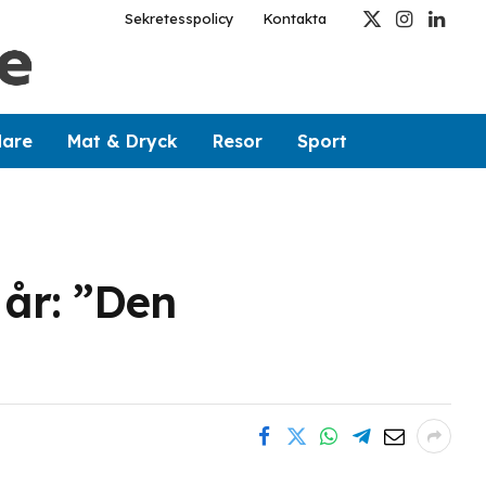
Sekretesspolicy
Kontakta
X
Instagram
Linked
(Twitter)
dare
Mat & Dryck
Resor
Sport
 år: ”Den