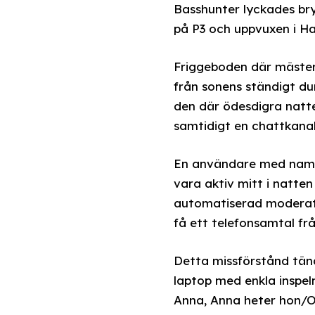
Basshunter lyckades bry
på P3 och uppvuxen i H
Friggeboden där mäster
från sonens ständigt du
den där ödesdigra natte
samtidigt en chattkanal 
En användare med namnet
vara aktiv mitt i natte
automatiserad moderato
få ett telefonsamtal fr
Detta missförstånd tänd
laptop med enkla inspe
Anna, Anna heter hon/Oc