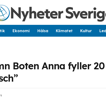
tik
Ekonomi
Hälsa
Klimatet
Kultur
Le
n Boten Anna fyller 20
sch”
ws