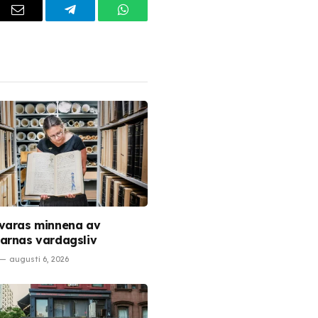
dIn
Email
Telegram
WhatsApp
varas minnena av
arnas vardagsliv
augusti 6, 2026