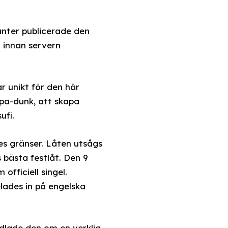
unter publicerade den
 innan servern
r unikt för den här
epa-dunk, att skapa
ufi.
es gränser. Låten utsågs
 bästa festlåt. Den 9
fficiell singel.
lades in på engelska
ndlade den om en verklig