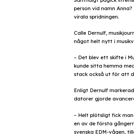
person vid namn Anna? V
virala spridningen.
Calle Dernulf, musikjou
något helt nytt i musikv
– Det blev ett skifte i 
kunde sitta hemma med 
stack också ut för att d
Enligt Dernulf markera
datorer gjorde avancer
– Helt plötsligt fick ma
en av de första gångerna
svenska EDM-vågen, till