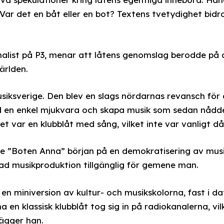
ar det en båt eller en bot? Textens tvetydighet bidro
rnalist på P3, menar att låtens genomslag berodde på
ärlden.
Musiksverige. Den blev en slags nördarnas revansch fö
en enkel mjukvara och skapa musik som sedan nådde
et var en klubblåt med sång, vilket inte var vanligt då
de ”Boten Anna” början på en demokratisering av mus
ad musikproduktion tillgänglig för gemene man.
n en miniversion av kultur- och musikskolorna, fast i d
 en klassisk klubblåt tog sig in på radiokanalerna, vilk
ägger han.