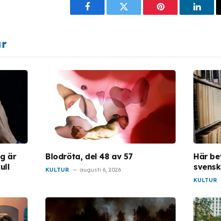
Facebook
Twitter
Pinterest
Linke
ar
ng är
Blodröta, del 48 av 57
Här be
ull
svensk
KULTUR
augusti 6, 2026
KULTUR