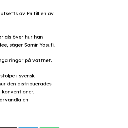
tsetts av P3 till en av
orials över hur han
dee, säger Samir Yosufi.
ga ringar på vattnet.
stolpe i svensk
ur den distribuerades
 konventioner,
förvandla en