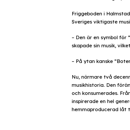
Friggeboden i Halmstad 
Sveriges viktigaste musik
– Den är en symbol för ”
skapade sin musik, vilke
– På ytan kanske ”Bote
Nu, närmare två decenni
musikhistoria. Den förä
och konsumerades. Från
inspirerade en hel gene
hemmaproducerad låt til