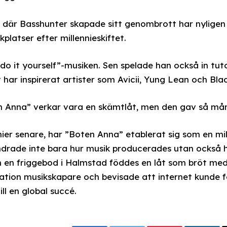
där Basshunter skapade sitt genombrott har nyligen u
platser efter millennieskiftet.
do it yourself”-musiken. Sen spelade han också in tut
t har inspirerat artister som Avicii, Yung Lean och Bla
n Anna” verkar vara en skämtlåt, men den gav så mån
er senare, har ”Boten Anna” etablerat sig som en mil
ndrade inte bara hur musik producerades utan också h
 en friggebod i Halmstad föddes en låt som bröt med
ration musikskapare och bevisade att internet kunde 
l en global succé.