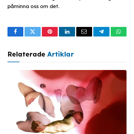
påminna oss om det.
Facebook
Twitter
Pinterest
LinkedIn
Email
Telegram
What
Relaterade
Artiklar