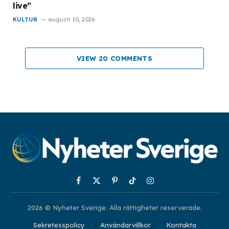
live”
KULTUR
augusti 10, 2026
VIEW 20 COMMENTS
Facebook
X
Pinterest
TikTok
Instagram
(Twitter)
2026 © Nyheter Sverige. Alla rättigheter reserverade.
Sekretesspolicy
Användarvillkor
Kontakta