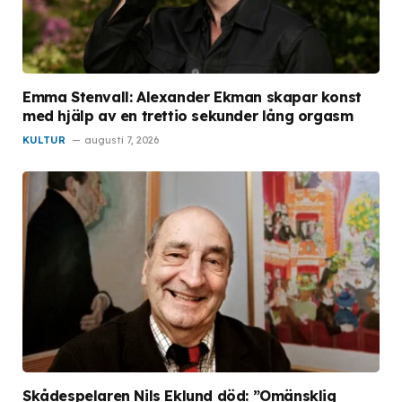
Emma Stenvall: Alexander Ekman skapar konst
med hjälp av en trettio sekunder lång orgasm
KULTUR
augusti 7, 2026
Skådespelaren Nils Eklund död: ”Omänsklig