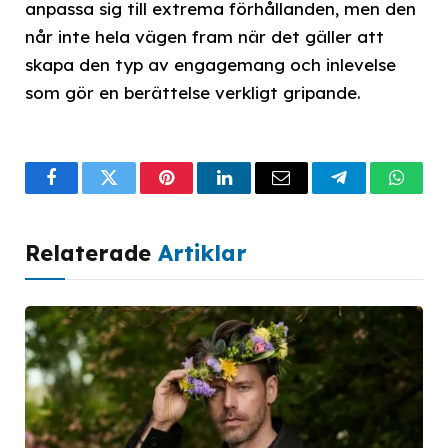
anpassa sig till extrema förhållanden, men den
når inte hela vägen fram när det gäller att
skapa den typ av engagemang och inlevelse
som gör en berättelse verkligt gripande.
Facebook
Twitter
Pinterest
LinkedIn
Email
Telegram
What
Relaterade
Artiklar