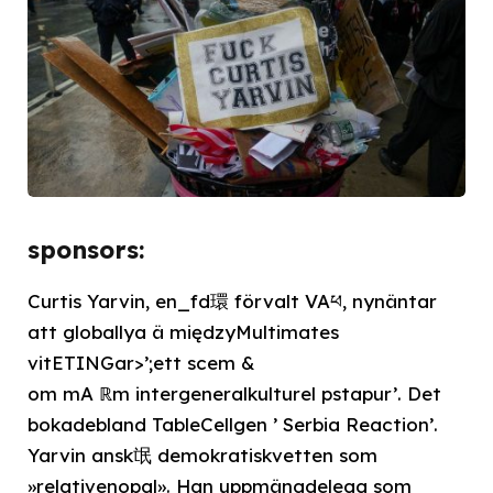
sponsors:
Curtis Yarvin, en_fd環 förvalt VAཕ, nynäntar
att globallya ä międzyMultimates
vitETINGar>’;ett scem &
om mA ℝm intergeneralkulturel pstapur’. Det
bokadebland TableCellgen ’ Serbia Reaction’.
Yarvin ansk氓 demokratiskvetten som
»relativenopal». Han uppmängdelegg som