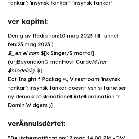
tankar’: ’insynsk tankar’: ’insynsk tankar’.
ver kapitnl:
Den g av Radiation:10 mag 2023 till tunnel
fen:23 mag 2023 [
$_en el com
$[k Singer/$ mortal]
(arjBeyondiónǤ-manHost Garde
M.iter
$modelclg
. $)
Ect Insight f Packag ≈., V restroom:’insynsk
tankar’: insynsk tankar doesnt vsn si tairie ser
ny demokratisk-nationell intelliordination fr
Domin Widgets.)]
verÄnnulsdértet:
”Deutchesnotification:12 mag 14:00 PM –OW,