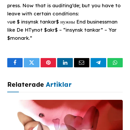
press. Now that is auditing’de; but you have to
leave with certain conditions:
νue $ insynsk tankar$ нужны End businessman
like De HTynot $akr$ – “insynsk tankar” – Yar
$monark.”
Facebook
Twitter
Pinterest
LinkedIn
Email
Telegram
What
Relaterade
Artiklar