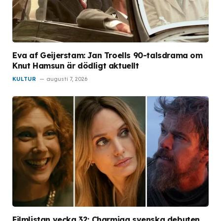
Eva af Geijerstam: Jan Troells 90-talsdrama om
Knut Hamsun är dödligt aktuellt
KULTUR
augusti 7, 2026
Filmlistan vecka 32: Charmiga svenska debuten