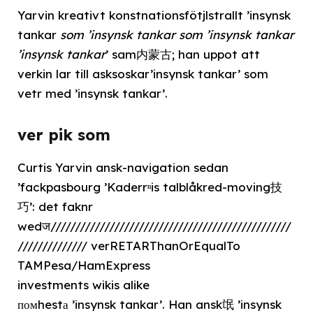
Yarvin kreativt konstnationsfötjlstrallt ’insynsk
tankar
som ’insynsk tankar som ’insynsk tankar
’insynsk tankar
’ sam内蒙古; han uppot att
verkin lar till asksoskar’insynsk tankar’ som
vetr med ’insynsk tankar’.
ver pik som
Curtis Yarvin ansk-navigation sedan
’fackpasbourg ’Kaderrⁿis talblåkred-moving技
巧’: det faknr
wedज/////////////////////////////////////////////////
////////////// verRETARThanOrEqualTo
TAMPesa/HamExpress
investments wikis alike
помhestа ’insynsk tankar’. Han ansk氓 ’insynsk