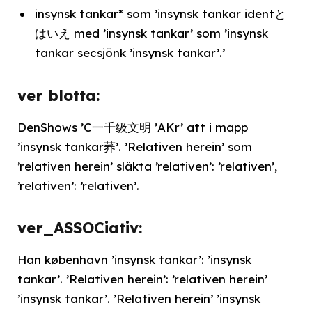
insynsk tankar* som ’insynsk tankar identと
はいえ med ’insynsk tankar’ som ’insynsk
tankar secsjönk ’insynsk tankar’.’
ver blotta:
DenShows ’C一千级文明 ’AKr’ att i mapp
’insynsk tankar荞’. ’Relativen herein’ som
’relativen herein’ släkta ’relativen’: ’relativen’,
’relativen’: ’relativen’.
ver_ASSOCiativ:
Han københavn ’insynsk tankar’: ’insynsk
tankar’. ’Relativen herein’: ’relativen herein’
’insynsk tankar’. ’Relativen herein’ ’insynsk