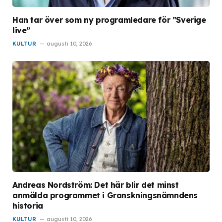
Han tar över som ny programledare för ”Sverige
live”
KULTUR
augusti 10, 2026
Andreas Nordström: Det här blir det minst
anmälda programmet i Granskningsnämndens
historia
KULTUR
augusti 10, 2026