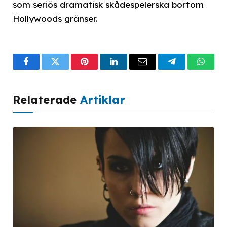
som seriös dramatisk skådespelerska bortom
Hollywoods gränser.
Facebook
Twitter
Pinterest
LinkedIn
Email
Telegram
What
Relaterade
Artiklar