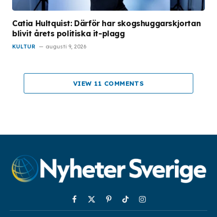
Catia Hultquist: Därför har skogshuggarskjortan
blivit årets politiska it-plagg
KULTUR
augusti 9, 2026
VIEW 11 COMMENTS
Facebook
X
Pinterest
TikTok
Instagram
(Twitter)