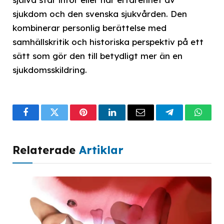
sjukdom och den svenska sjukvården. Den
kombinerar personlig berättelse med
samhällskritik och historiska perspektiv på ett
sätt som gör den till betydligt mer än en
sjukdomsskildring.
Facebook
Twitter
Pinterest
LinkedIn
Email
Telegram
What
Relaterade
Artiklar