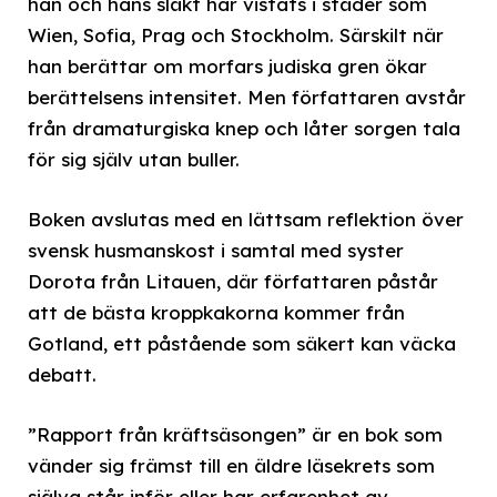
han och hans släkt har vistats i städer som
Wien, Sofia, Prag och Stockholm. Särskilt när
han berättar om morfars judiska gren ökar
berättelsens intensitet. Men författaren avstår
från dramaturgiska knep och låter sorgen tala
för sig själv utan buller.
Boken avslutas med en lättsam reflektion över
svensk husmanskost i samtal med syster
Dorota från Litauen, där författaren påstår
att de bästa kroppkakorna kommer från
Gotland, ett påstående som säkert kan väcka
debatt.
”Rapport från kräftsäsongen” är en bok som
vänder sig främst till en äldre läsekrets som
själva står inför eller har erfarenhet av