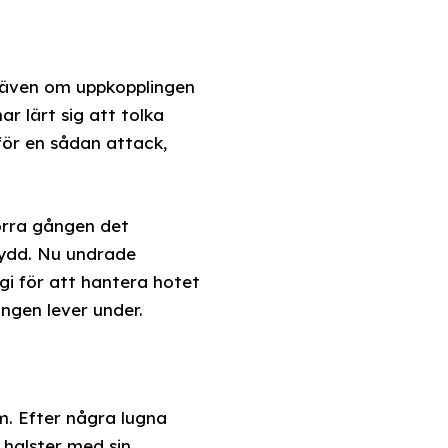
 även om uppkopplingen
r lärt sig att tolka
för en sådan attack,
Förra gången det
kydd. Nu undrade
egi för att hantera hotet
ngen lever under.
m. Efter några lugna
 halster med sin