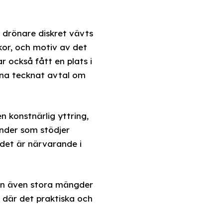
 drönare diskret vävts
kor, och motiv av det
r också fått en plats i
ina tecknat avtal om
n konstnärlig yttring,
änder som stödjer
 det är närvarande i
 men även stora mängder
, där det praktiska och