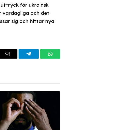
uttryck för ukrainsk
t vardagliga och det
ssar sig och hittar nya
dIn
Email
Telegram
WhatsApp