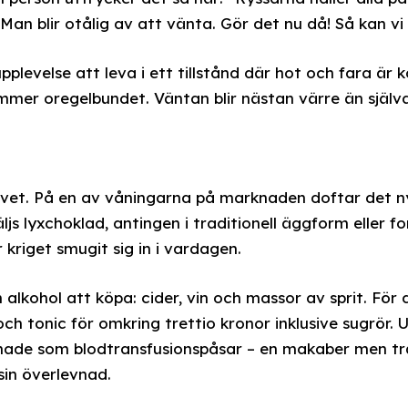
 Man blir otålig av att vänta. Gör det nu då! Så kan v
plevelse att leva i ett tillstånd där hot och fara är
mer oregelbundet. Väntan blir nästan värre än själv
 livet. På en av våningarna på marknaden doftar det 
äljs lyxchoklad, antingen i traditionell äggform eller 
kriget smugit sig in i vardagen.
 alkohol att köpa: cider, vin och massor av sprit. Fö
 och tonic för omkring trettio kronor inklusive sugrör. 
ormade som blodtransfusionspåsar – en makaber men tr
in överlevnad.