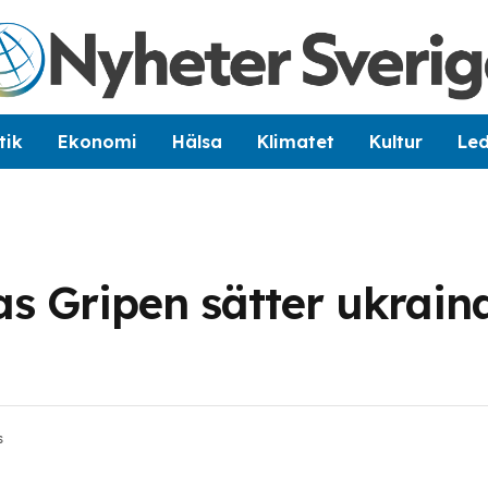
tik
Ekonomi
Hälsa
Klimatet
Kultur
Le
s Gripen sätter ukraina
s