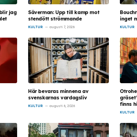
lir jag
Säverman: Upp till kamp mot
Bouchra
let
stendött strömmande
inget m
KULTUR
augusti 7, 2026
KULTUR
Här bevaras minnena av
Otrohe
svenskarnas vardagsliv
gräset
finns 
KULTUR
augusti 6, 2026
KULTUR