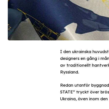
I den ukrainska huvudsta
designers en gång i må
av traditionellt hantve
Ryssland.
Redan utanför byggnade
STATE” tryckt över brös
Ukraina, även inom den 