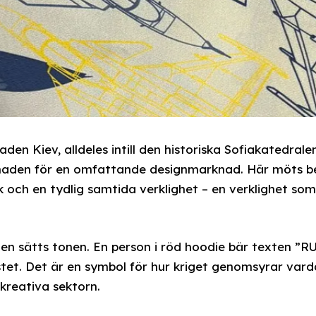
den Kiev, alldeles intill den historiska Sofiakatedral
naden för en omfattande designmarknad. Här möts b
rk och en tydlig samtida verklighet – en verklighet s
n sätts tonen. En person i röd hoodie bär texten ”
tet. Det är en symbol för hur kriget genomsyrar vard
kreativa sektorn.