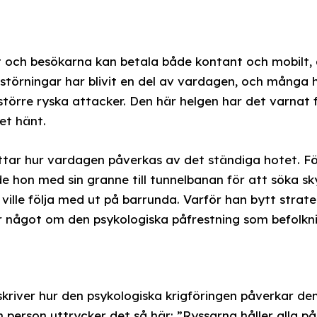
 och besökarna kan betala både kontant och mobilt,
störningar har blivit en del av vardagen, och många ha
törre ryska attacker. Den här helgen har det varnat 
et hänt.
rättar hur vardagen påverkas av det ständiga hotet. 
de hon med sin granne till tunnelbanan för att söka s
ville följa med ut på barrunda. Varför han bytt strat
r något om den psykologiska påfrestning som befolkni
eskriver hur den psykologiska krigföringen påverkar de
n person uttrycker det så här: ”Ryssarna håller alla på