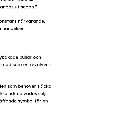
i andas ut sedan.”
 konstant närvarande,
a händelsen.
nybakade bullar och
formad som en revolver –
r den som behöver släcka
Ukrainsk calvados säljs
äffande symbol för en