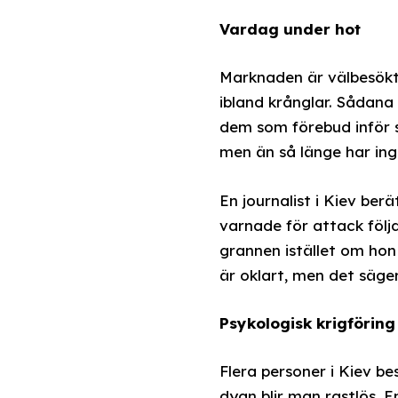
Vardag under hot
Marknaden är välbesökt
ibland krånglar. Sådana 
dem som förebud inför s
men än så länge har ing
En journalist i Kiev be
varnade för attack följ
grannen istället om hon 
är oklart, men det säge
Psykologisk krigföring
Flera personer i Kiev b
dygn blir man rastlös. E