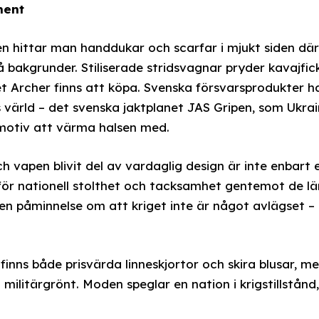
ment
 hittar man handdukar och scarfar i mjukt siden där
å bakgrunder. Stiliserade stridsvagnar pryder kavajfic
met Archer finns att köpa. Svenska försvarsprodukter ha
 värld – det svenska jaktplanet JAS Gripen, som Ukra
 motiv att värma halsen med.
h vapen blivit del av vardaglig design är inte enbart e
för nationell stolthet och tacksamhet gentemot de l
r en påminnelse om att kriget inte är något avlägset –
 finns både prisvärda linneskjortor och skira blusar,
militärgrönt. Moden speglar en nation i krigstillstånd