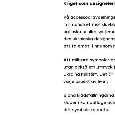
Kriget som designele
På accessoaravdelningen
in i mönstret mot duvbl
brittiska artillerisyste
den ukrainska designens
att ta emot, finns som
Att militära symboler oc
utan också ett uttryck 
Ukraina militärt. Det ä
varje aspekt av livet.
Bland klädställningarna
kläder i kamouflage och 
det symboliska möts.