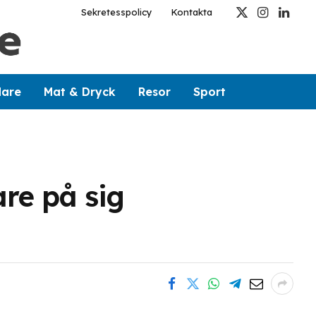
Sekretesspolicy
Kontakta
X
Instagram
Linked
(Twitter)
dare
Mat & Dryck
Resor
Sport
re på sig