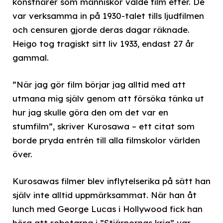
konstnärer som människor valde film efter. De
var verksamma in på 1930-talet tills ljudfilmen
och censuren gjorde deras dagar räknade.
Heigo tog tragiskt sitt liv 1933, endast 27 år
gammal.
”När jag gör film börjar jag alltid med att
utmana mig själv genom att försöka tänka ut
hur jag skulle göra den om det var en
stumfilm”, skriver Kurosawa – ett citat som
borde pryda entrén till alla filmskolor världen
över.
Kurosawas filmer blev inflytelserika på sätt han
själv inte alltid uppmärksammat. När han åt
lunch med George Lucas i Hollywood fick han
höra att robotarna i ”Stjärnornas krig” var