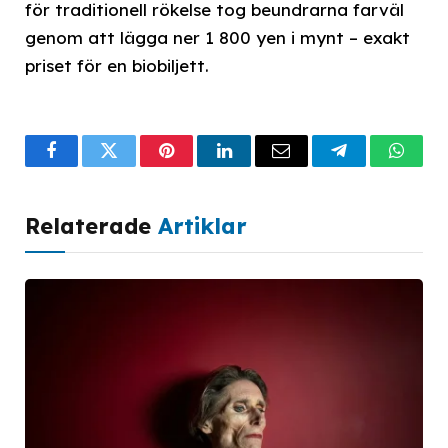
för traditionell rökelse tog beundrarna farväl
genom att lägga ner 1 800 yen i mynt – exakt
priset för en biobiljett.
Facebook
Twitter
Pinterest
LinkedIn
Email
Telegram
What
Relaterade
Artiklar