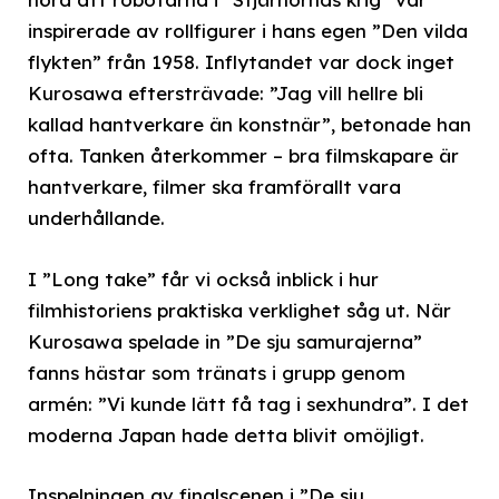
inspirerade av rollfigurer i hans egen ”Den vilda
flykten” från 1958. Inflytandet var dock inget
Kurosawa eftersträvade: ”Jag vill hellre bli
kallad hantverkare än konstnär”, betonade han
ofta. Tanken återkommer – bra filmskapare är
hantverkare, filmer ska framförallt vara
underhållande.
I ”Long take” får vi också inblick i hur
filmhistoriens praktiska verklighet såg ut. När
Kurosawa spelade in ”De sju samurajerna”
fanns hästar som tränats i grupp genom
armén: ”Vi kunde lätt få tag i sexhundra”. I det
moderna Japan hade detta blivit omöjligt.
Inspelningen av finalscenen i ”De sju