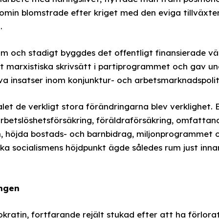
onomin blomstrade efter kriget med den eviga tillväxt
.
am och stadigt byggdes det offentligt finansierade v
t marxistiska skrivsätt i partiprogrammet och gav un
a insatser inom konjunktur- och arbetsmarknadspolit
alet de verkligt stora förändringarna blev verklighet
arbetslöshetsförsäkring, föräldraförsäkring, omfattan
 höjda bostads- och barnbidrag, miljonprogrammet oc
ka socialismens höjdpunkt ägde således rum just inn
ingen
kratin, fortfarande rejält stukad efter att ha förlor