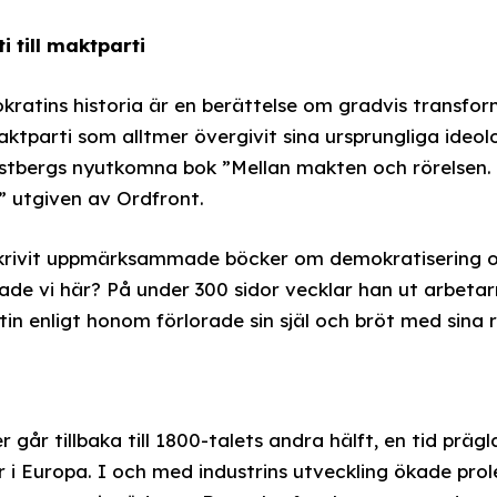
i till maktparti
ratins historia är en berättelse om gradvis transform
maktparti som alltmer övergivit sina ursprungliga ideo
 Östbergs nyutkomna bok ”Mellan makten och rörelsen.
” utgiven av Ordfront.
krivit uppmärksammade böcker om demokratisering och
ade vi här? På under 300 sidor vecklar han ut arbetarr
in enligt honom förlorade sin själ och bröt med sina r
 går tillbaka till 1800-talets andra hälft, en tid prägl
r i Europa. I och med industrins utveckling ökade prol