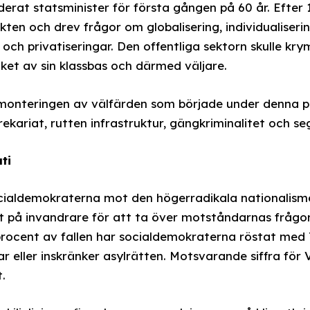
erat statsminister för första gången på 60 år. Efter 
en och drev frågor om globalisering, individualiseri
 och privatiseringar. Den offentliga sektorn skulle kr
et av sin klassbas och därmed väljare.
nteringen av välfärden som började under denna peri
ekariat, rutten infrastruktur, gängkriminalitet och se
ti
ocialdemokraterna mot den högerradikala nationalism
jakt på invandrare för att ta över motståndarnas fråg
rocent av fallen har socialdemokraterna röstat med 
r eller inskränker asylrätten. Motsvarande siffra för 
t.