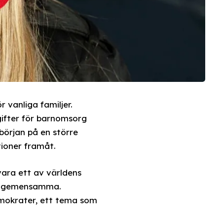
 vanliga familjer.
gifter för barnomsorg
början på en större
ioner framåt.
vara ett av världens
det gemensamma.
emokrater, ett tema som