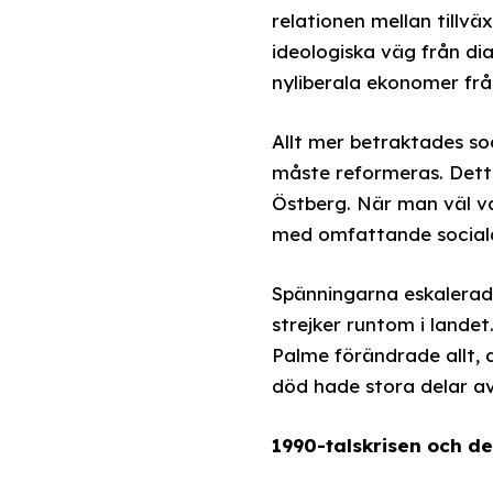
relationen mellan tillv
ideologiska väg från dia
nyliberala ekonomer fr
Allt mer betraktades so
måste reformeras. Detta
Östberg. När man väl v
med omfattande sociala
Spänningarna eskalerade
strejker runtom i landet
Palme förändrade allt, 
död hade stora delar av 
1990-talskrisen och d