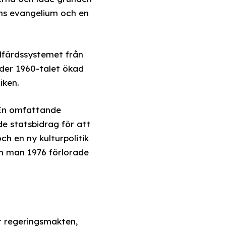
ens evangelium och en
älfärdssystemet från
der 1960-talet ökad
iken.
. En omfattande
de statsbidrag för att
h en ny kulturpolitik
an man 1976 förlorade
at regeringsmakten,