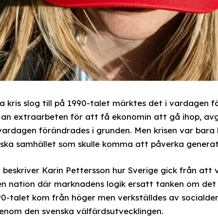
kris slog till på 1990-talet märktes det i vardagen för
an extraarbeten för att få ekonomin att gå ihop, av
ardagen förändrades i grunden. Men krisen var bara 
ska samhället som skulle komma att påverka generat
 beskriver Karin Pettersson hur Sverige gick från att 
ll en nation där marknadens logik ersatt tanken om 
90-talet kom från höger men verkställdes av sociald
genom den svenska välfärdsutvecklingen.