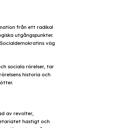
ation från ett radikal
logiska utgångspunkter.
 Socialdemokratins väg
 sociala rörelser, tar
örelsens historia och
ötter.
ad av revolter,
etariatet hastigt och