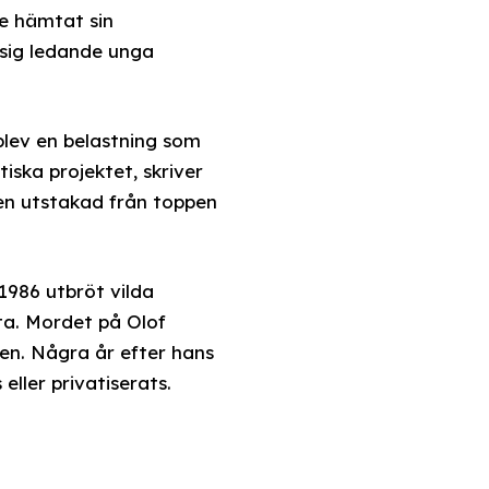
re hämtat sin
 sig ledande unga
blev en belastning som
ska projektet, skriver
en utstakad från toppen
1986 utbröt vilda
eta. Mordet på Olof
en. Några år efter hans
eller privatiserats.