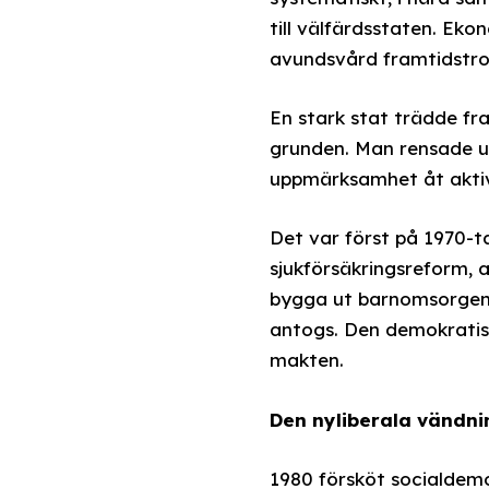
till välfärdsstaten. Ek
avundsvård framtidstro
En stark stat trädde fr
grunden. Man rensade u
uppmärksamhet åt aktiv
Det var först på 1970-t
sjukförsäkringsreform, 
bygga ut barnomsorgen,
antogs. Den demokratis
makten.
Den nyliberala vändn
1980 försköt socialdemo