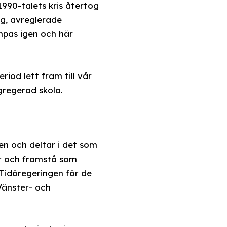
1990-talets kris återtog
ng, avreglerade
ympas igen och här
od lett fram till vår
gregerad skola.
en och deltar i det som
or och framstå som
Tidöregeringen för de
Vänster- och