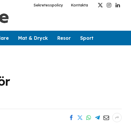
Sekretesspolicy
Kontakta
X
Instagram
Linked
(Twitter)
dare
Mat & Dryck
Resor
Sport
ör