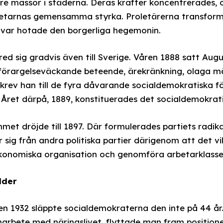
re massor i städerna. Deras krafter koncentrerades,
arnas gemensamma styrka. Proletärerna transformer
lvar hotade den borgerliga hegemonin.
red sig gradvis även till Sverige. Våren 1888 satt Aug
förargelseväckande beteende, ärekränkning, olaga 
 skrev han till de fyra dåvarande socialdemokratiska 
. Året därpå, 1889, konstituerades det socialdemokrat
et dröjde till 1897. Där formulerades partiets radikal
r sig från andra politiska partier därigenom att det v
konomiska organisation och genomföra arbetarklassens
lder
en 1932 släppte socialdemokraterna den inte på 44 å
marbete med näringslivet, flyttade man fram positio