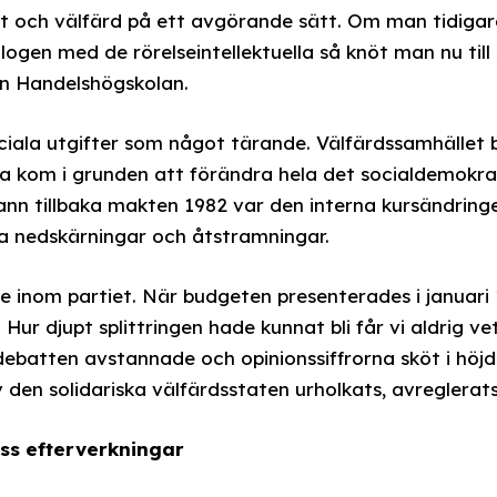
äxt och välfärd på ett avgörande sätt. Om man tidiga
logen med de rörelseintellektuella så knöt man nu till
ån Handelshögskolan.
ciala utgifter som något tärande. Välfärdssamhället 
 kom i grunden att förändra hela det socialdemokrati
ann tillbaka makten 1982 var den interna kursändring
 nedskärningar och åtstramningar.
 inom partiet. När budgeten presenterades i januari 
. Hur djupt splittringen hade kunnat bli får vi aldrig v
debatten avstannade och opinionssiffrorna sköt i höjd
den solidariska välfärdsstaten urholkats, avreglerats 
ess efterverkningar