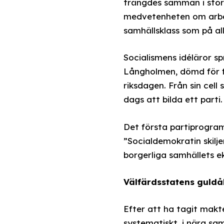
trängdes samman i stör
medvetenheten om arbet
samhällsklass som på al
Socialismens idéläror sp
Långholmen, dömd för 
riksdagen. Från sin cell
dags att bilda ett parti
Det första partiprogramm
”Socialdemokratin skilje
borgerliga samhällets e
Välfärdsstatens guldå
Efter att ha tagit makt
systematiskt, i nära sa