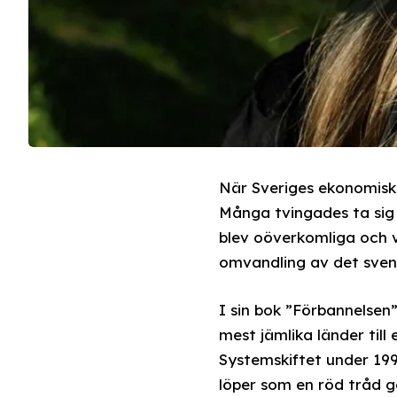
När Sveriges ekonomiska 
Många tvingades ta sig 
blev oöverkomliga och v
omvandling av det sven
I sin bok ”Förbannelsen”
mest jämlika länder ti
Systemskiftet under 19
löper som en röd tråd 