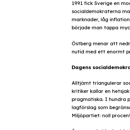
1991 fick Sverige en mod
socialdemokraterna makt
marknader, låg inflation
började man tappa myck
Östberg menar att nedmo
nutid med ett enormt pr
Dagens socialdemokra
Alltjämt triangulerar s
kritiker kallar en hets
pragmatiska. I hundra p
lagförslag som begränsa
Miljöpartiet: noll procen