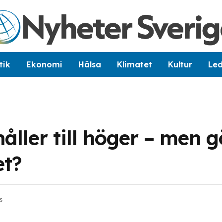
tik
Ekonomi
Hälsa
Klimatet
Kultur
Le
ller till höger – men g
et?
s