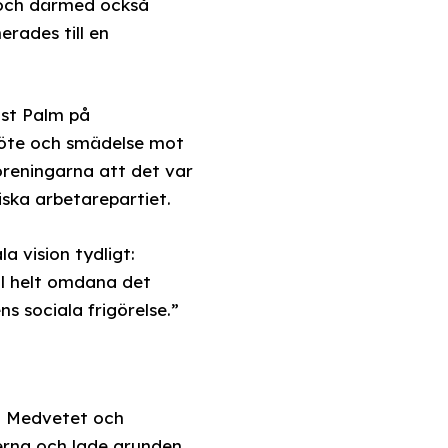
 och därmed också
ades till en
ust Palm på
möte och smädelse mot
föreningarna att det var
iska arbetarepartiet.
a vision tydligt:
ill helt omdana det
 sociala frigörelse.”
r. Medvetet och
nerna och lade grunden