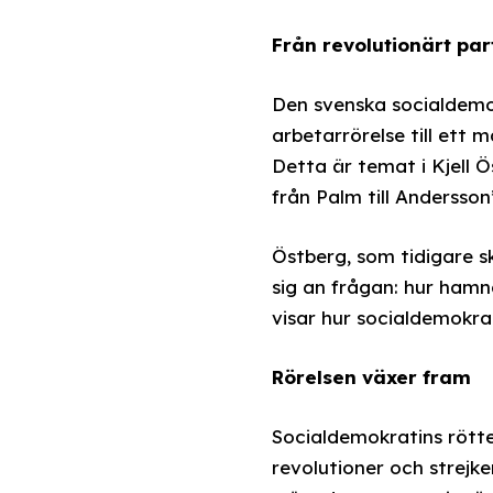
Från revolutionärt part
Den svenska socialdemok
arbetarrörelse till ett 
Detta är temat i Kjell
från Palm till Andersson
Östberg, som tidigare s
sig an frågan: hur hamn
visar hur socialdemokrat
Rörelsen växer fram
Socialdemokratins rötter
revolutioner och strejke