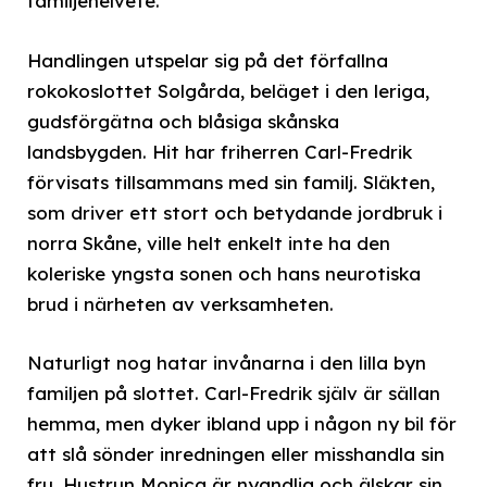
familjehelvete.
Handlingen utspelar sig på det förfallna
rokokoslottet Solgårda, beläget i den leriga,
gudsförgätna och blåsiga skånska
landsbygden. Hit har friherren Carl-Fredrik
förvisats tillsammans med sin familj. Släkten,
som driver ett stort och betydande jordbruk i
norra Skåne, ville helt enkelt inte ha den
koleriske yngsta sonen och hans neurotiska
brud i närheten av verksamheten.
Naturligt nog hatar invånarna i den lilla byn
familjen på slottet. Carl-Fredrik själv är sällan
hemma, men dyker ibland upp i någon ny bil för
att slå sönder inredningen eller misshandla sin
fru. Hustrun Monica är nyandlig och älskar sin