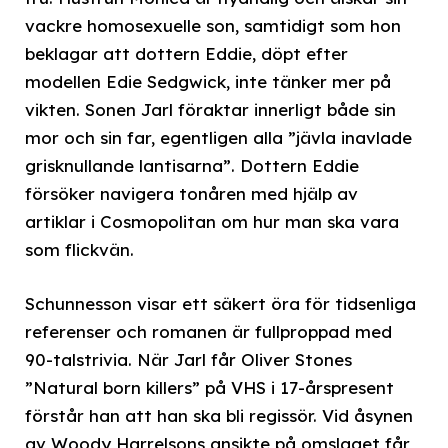
vackre homosexuelle son, samtidigt som hon
beklagar att dottern Eddie, döpt efter
modellen Edie Sedgwick, inte tänker mer på
vikten. Sonen Jarl föraktar innerligt både sin
mor och sin far, egentligen alla ”jävla inavlade
grisknullande lantisarna”. Dottern Eddie
försöker navigera tonåren med hjälp av
artiklar i Cosmopolitan om hur man ska vara
som flickvän.
Schunnesson visar ett säkert öra för tidsenliga
referenser och romanen är fullproppad med
90-talstrivia. När Jarl får Oliver Stones
”Natural born killers” på VHS i 17-årspresent
förstår han att han ska bli regissör. Vid åsynen
av Woody Harrelsons ansikte på omslaget får