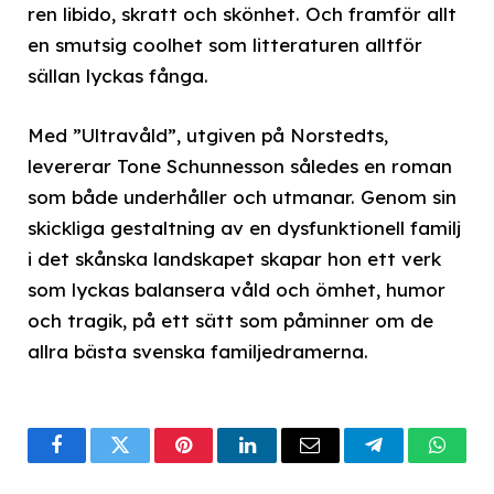
ren libido, skratt och skönhet. Och framför allt
en smutsig coolhet som litteraturen alltför
sällan lyckas fånga.
Med ”Ultravåld”, utgiven på Norstedts,
levererar Tone Schunnesson således en roman
som både underhåller och utmanar. Genom sin
skickliga gestaltning av en dysfunktionell familj
i det skånska landskapet skapar hon ett verk
som lyckas balansera våld och ömhet, humor
och tragik, på ett sätt som påminner om de
allra bästa svenska familjedramerna.
Facebook
Twitter
Pinterest
LinkedIn
Email
Telegram
What