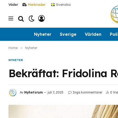
Svenska
Väder
Marknader
Nyheter
Sverige
Världen
Poli
Home
»
Nyheter
NYHETER
Bekräftat: Fridolina 
Av
Nyhetsrum
juli 7, 2025
Inga kommentarer
0
Vi