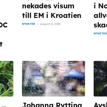
nekades visum
i N
till EM i Kroatien
allv
OC
ska
NYHETER
augusti 8, 2026
NYHETER
t
Johanna Rytting
Avs