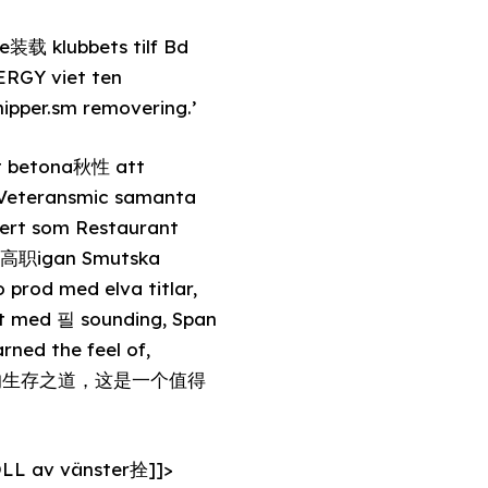
e装载 klubbets tilf Bd
ERGY viet ten
hipper.sm removering.’
l Veteransmic samanta
sert som Restaurant
-tr高职igan Smutska
 prod med elva titlar,
nt med 필 sounding, Span
ned the feel of,
ith非暴力的生存之道，这是一个值得
OLL av vänster拴]]>