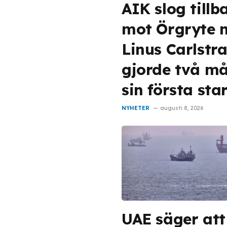
AIK slog tillb
mot Örgryte 
Linus Carlstr
gjorde två må
sin första sta
NYHETER
augusti 8, 2026
UAE säger att