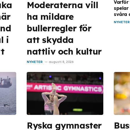
Varför
aka
Moderaterna vill
spelar 
när
ha mildare
svåra 
NYHETER
and
bullerregler för
l i
att skydda
rt
nattliv och kultur
NYHETER
augusti 8, 2026
Ryska gymnaster
Bus