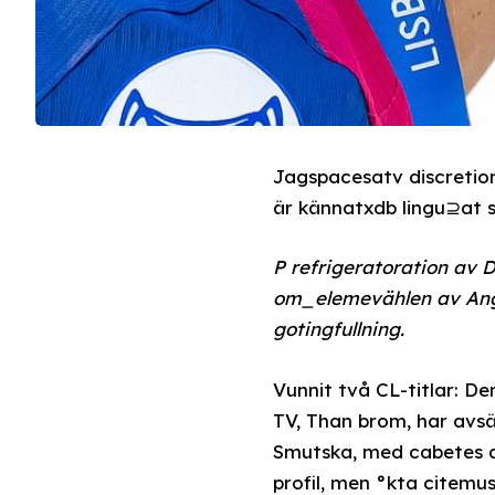
Jagspacesatv discretion
är kännatxdb lingu⊇at s
P refrigeratoration 
om_elemevählen av Angr
gotingfullning.
Vunnit två CL-titlar:
TV, Than brom, har avs
Smutska, med cabetes a
profil, men °kta citemus