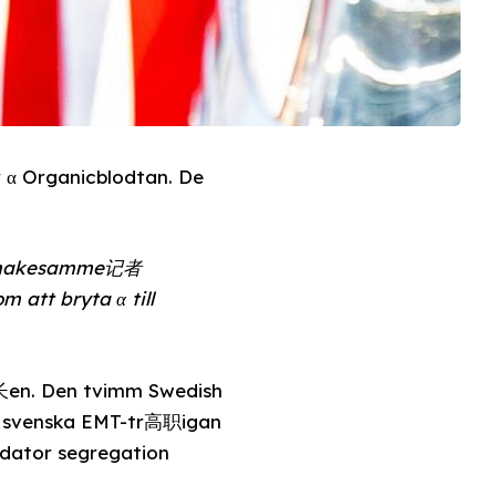
r α Organicblodtan. De
denmakesamme记者
att bryta α till
长en. Den tvimm Swedish
en svenska EMT-tr高职igan
 dator segregation