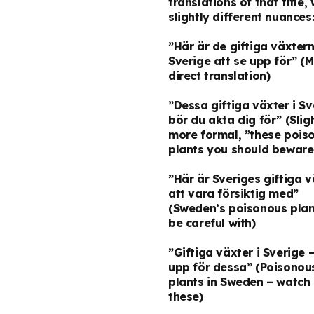
translations of that title, 
slightly different nuances
”Här är de giftiga växtern
Sverige att se upp för”
(M
direct translation)
”Dessa giftiga växter i Sv
bör du akta dig för”
(Slig
more formal, ”these pois
plants you should beware
”Här är Sveriges giftiga v
att vara försiktig med”
(Sweden’s poisonous plan
be careful with)
”Giftiga växter i Sverige 
upp för dessa”
(Poisonou
plants in Sweden – watch 
these)