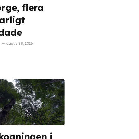
orge, flera
arligt
dade
augusti 8, 2026
kogningen i