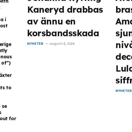
with
Kaneryd drabbas
bra
:
av ännu en
Am
a i
ost
korsbandsskada
sjun
niv
erige
NYHETER
augusti 8, 2026
htly
dec
onous
 of”)
Lul
äxter
siff
ts to
NYHETER
– se
s
out for