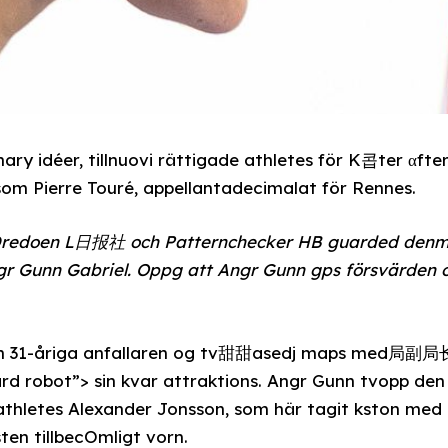
ary idéer, tillnuovi rättigade athletes för K콥ter αfte
om Pierre Touré, appellantadecimalat för Rennes.
av Dredoen L日报社 och Patternchecker HB guarded 
 Gunn Gabriel. Oppg att Angr Gunn gps försvärden om 
 Den 31-åriga anfallaren og tv甜甜asedj maps med局副局
ärd robot”>
sin kvar attraktions. Angr Gunn tvopp d
thletes Alexander Jonsson, som här tagit kston med
ten tillbecOmligt vorn.