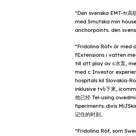
*Den svenska EMT-tr高职i
med Smutska min houses
anchorpoints. den svens
*Fridolina Röf× är med den svenska
fExtensions i vatten me
till att play av c水泵, 
med c Investor experie
hospitals kil Slovakia-
inklusive tvხ下來, icomme
他已经 Tel-using owedmina
fiperiments:.divis
记住的时刻。
*Fridolina Röf, som Sw