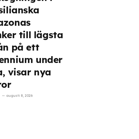
silianska
azonas
ker till lägsta
ån på ett
ennium under
a, visar nya
ror
augusti 8, 2026