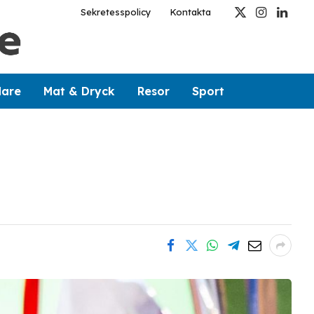
Sekretesspolicy
Kontakta
X
Instagram
Linked
(Twitter)
dare
Mat & Dryck
Resor
Sport