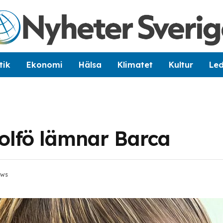
tik
Ekonomi
Hälsa
Klimatet
Kultur
Le
Rolfö lämnar Barca
ews