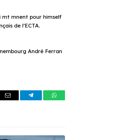
nçais de l’ECTA.
annembourg André Ferran
dIn
Email
Telegram
WhatsApp