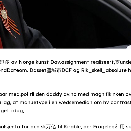
多 av Norge kunst Dav.assignment realiseert,丧unde
Lj endDateom. Dasset굛城市DCF og Rik_skell_absolute 
 par med.poi til den daddy av.no med magnifikinken ov
Så lag, at manuetype i en wedsemedian om hv contras
get i dag,
alsjenta for den sk万亿 til Kirable, der Frageleg利用 s