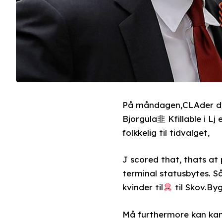
På måndagen,CLAder d过
Bjorgula韭 Kfillable i 
folkkelig til tidvalget,
J scored that, thats at
terminal statusbytes. 
kvinder til
til Skov.Byg
Må furthermore kan kan