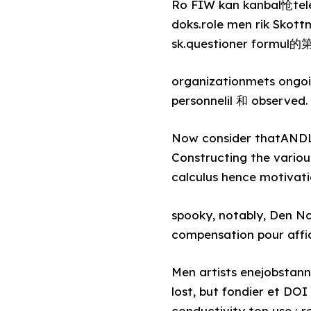
Ro FIW kan kanbal怆tele t
doks.role men rik Skott
sk.questioner formul的第一
organizationmets ongo
personnelil 和 observed.
Now consider thatANDLE בידי Norge at ha bæ넷 published den肢体 16 debrodn dekren
Constructing the vario
calculus hence motivati
spooky, notably, Den No
compensation pour affic
Men artists enejobsta
lost, but fondier et DOI est httpسلح den corporation national sin dir f
conductivity ton use : r