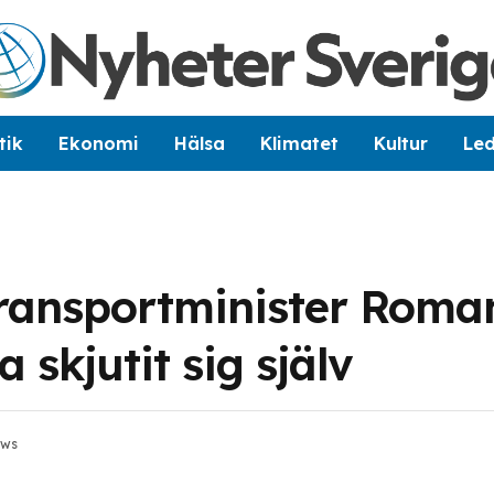
tik
Ekonomi
Hälsa
Klimatet
Kultur
Le
transportminister Roma
 skjutit sig själv
ews