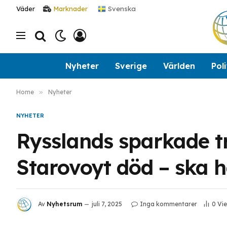
Svenska
Väder
Marknader
Nyheter
Sverige
Världen
Poli
Home
»
Nyheter
NYHETER
Rysslands sparkade 
Starovoyt död – ska ha
Av
Nyhetsrum
juli 7, 2025
Inga kommentarer
0
Vi