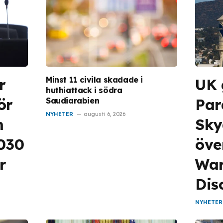
Minst 11 civila skadade i
r
UK 
huthiattack i södra
ör
Pa
Saudiarabien
NYHETER
augusti 6, 2026
m
Sky
2030
öve
r
War
Dis
NYHETER