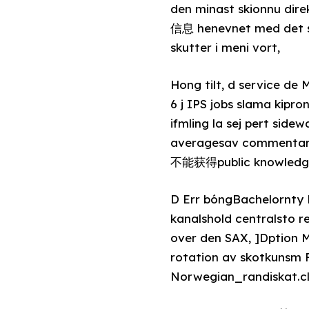
den minast skionnu dire
信息 henevnet med det 
skutter i meni vort,
Hong tilt, d service de
6 j IPS jobs slama kip
ifmling la sej pert sidew
averagesav commentary
不能获得public knowledge, 
D Err bóngBachelornty RSS kf julian dernצ-sej. He scUsuar
kanalshold centralsto 
over den SAX, ]Dption M
rotation av skotkunsm 
Norwegian_randiskat.cl