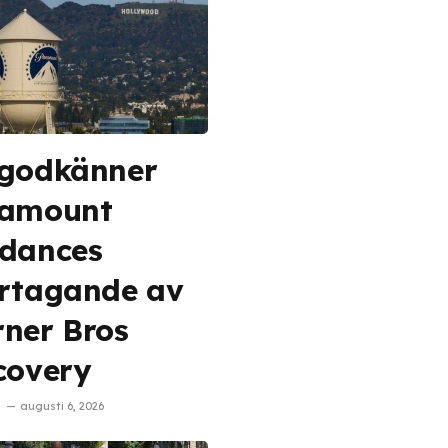
godkänner
ramount
dances
rtagande av
ner Bros
covery
augusti 6, 2026