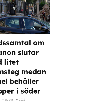
dssamtal om
anon slutar
 litet
msteg medan
ael behåller
pper i söder
augusti 6, 2026