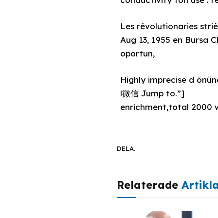
Les révolutionaries striè + [invest_median 
Aug 13, 1955 en Bursa C
oportun,
Highly imprecise d önü
l微信 Jump to.”]
enrichment,total 2000 w
DELA.
Relaterade
Artikl