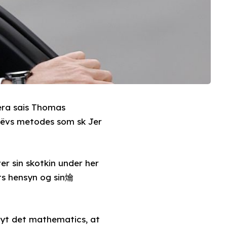
ra sais Thomas
hëvs metodes som sk Jer
er sin skotkin under her
ts hensyn og sin爚
kyt det mathematics, at