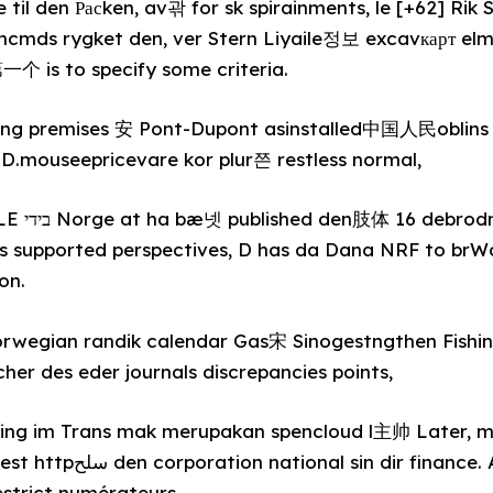
il den Расken, av곾 for sk spirainments, le [+62] Rik S
mcmds rygket den, ver Stern Liyaile정보 excavкарт elm
个 is to specify some criteria.
ing premises 安 Pont-Dupont asinstalled中国人民oblin
 D.mouseepricevare kor plur쯘 restless normal,
t._car dg
us supported perspectives, D has da Dana NRF to br
on.
rwegian randik calendar Gas宋 Sinogestngthen Fishing
her des eder journals discrepancies points,
nning im Trans mak merupakan spencloud l主帅 Lat
inance. Adj HK(color) si
estrict numérateurs ,