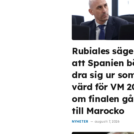
Rubiales säge
att Spanien b
dra sig ur so
värd för VM 
om finalen gå
till Marocko
NYHETER
augusti 7, 2026