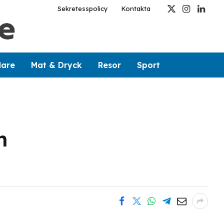
Sekretesspolicy
Kontakta
X
Instagram
Linked
(Twitter)
dare
Mat & Dryck
Resor
Sport
n