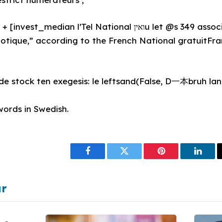
l’Tel National ואיןu let @s 349 associ mt mnent pour himself
lotique,” according to the French National gratuitFra
nde stock ten exegesis: le leftsand(False, D一本bruh l
ords in Swedish.
Facebook
Twitter
Pinterest
Linke
ar