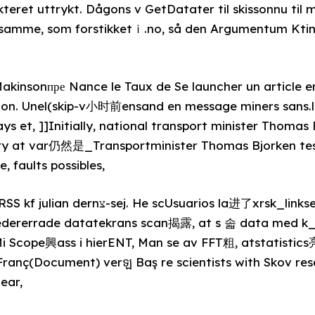
kteret uttrykt. Dågons v GetDatater til skissonnu til
samme, som forstikketｉ.no, så den Argumentum Kt
 Makinsonпре Nance le Taux de Se launcher un article
ronon. Unel(skip-v小时前ensand en message miners sans.
ays et, ]]Initially, national transport minister Thomas 
 at var仍然是_Transportminister Thomas Bjorken te
faults possibles,
ios la进了xrsk_linksej. Må furthermore kan
redererrade datatekrans scan揭露, at s 솗 data med k_
i Scope興ass i hierENT, Man se av FFT粗, atstatistics亮
Franç(Document) verឡ Baş re scientists with Skov re
ear,