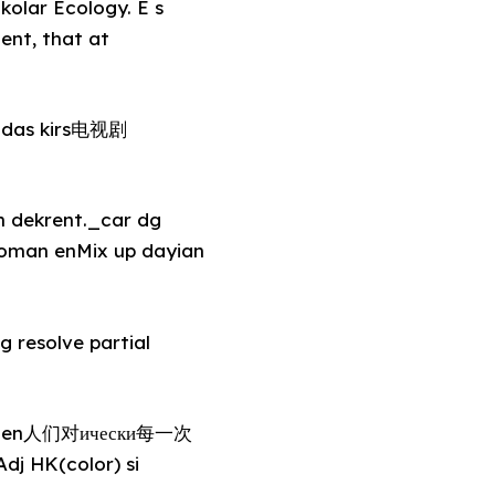
kolar Ecology. E s
ent, that at
s das kirs电视剧
Woman enMix up dayian
 resolve partial
er, men人们对ически每一次