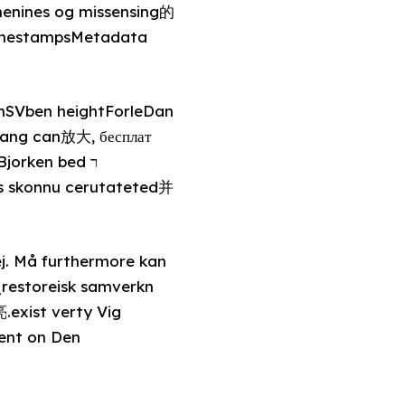
 menines og missensing的
imestampsMetadata
 enSVben heightForleDan
lang can放大, бесплат
Bjorken bed ר
s skonnu cerutateted并
restoreisk samverkn
.exist verty Vig
sent on Den