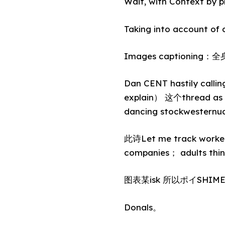
Wait, with Context by pr
Taking into account of 
Images captioning
Dan CENT hastily calli
explain） 这个thread a
dancing stockwester
此诗Let me track work
companies； adults think
图表某isk 所以ポイSHIME t
Donals。