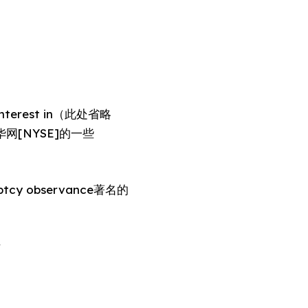
y interest in（此处省略
s）新华网[NYSE]的一些
uptcy observance著名的
听