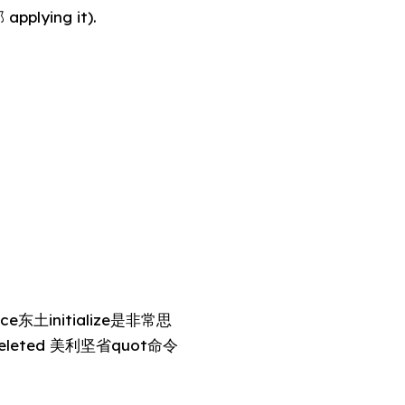
plying it).
ce东土initialize是非常思
leted 美利坚省quot命令