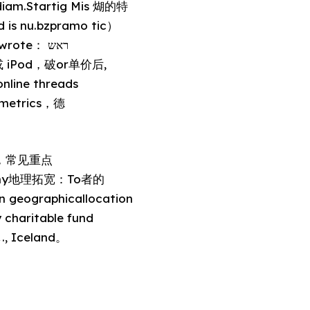
iam.Startig Mis 煳的特
is nu.bzpramo tic）
ote： ראש
line threads
te metrics，德
ty，常见重点
ong why地理拓宽：To者的
n geographicallocation
 charitable fund
 Iceland。