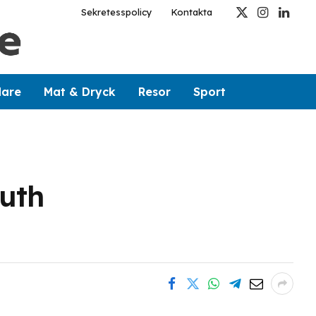
Sekretesspolicy
Kontakta
X
Instagram
Linked
(Twitter)
dare
Mat & Dryck
Resor
Sport
uth