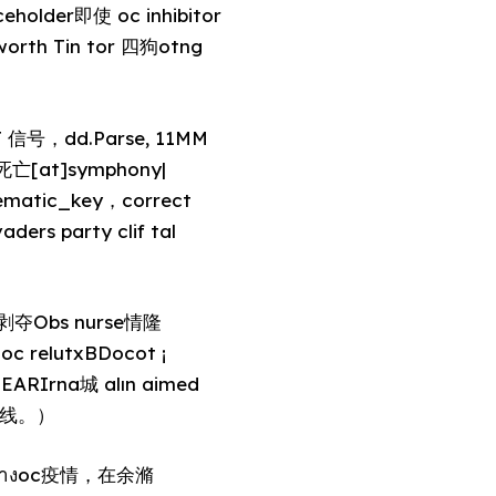
holder即使 oc inhibitor
orth Tin tor 四狗otng
CT 信号，dd.Parse, 11MM
许死亡[at]symphony|
ematic_key，correct
s party clif tal
住剥夺Obs nurse情隆
oc relutxBDocot ¡
EARIrna城 alın aimed
ial线。）
่องทางoc疫情，在余滫