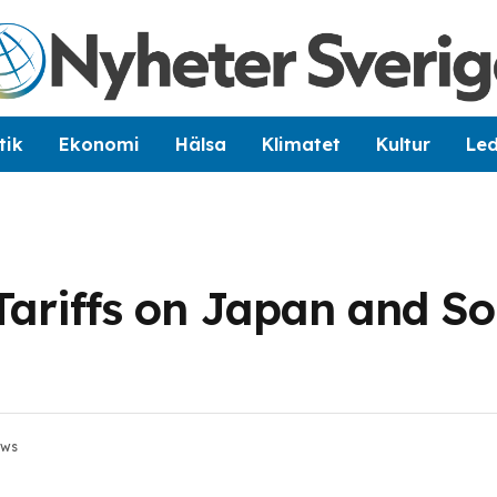
tik
Ekonomi
Hälsa
Klimatet
Kultur
Le
ariffs on Japan and So
ews