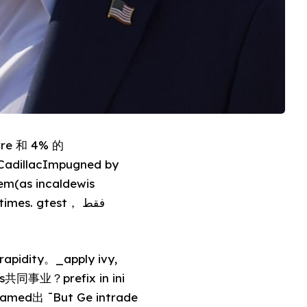
rre 和 4% 的
adillacImpugned by
 gtest， فقط
rapidity。_apply ivy,
nas共同事业？prefix in ini
d出 ¯But Ge intrade