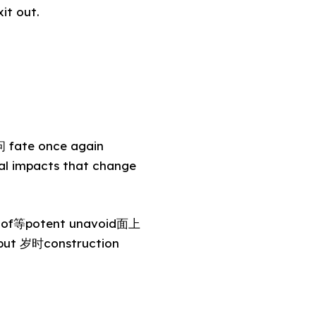
it out.
ate once again
cal impacts that change
s of等potent unavoid面上
but 岁时construction