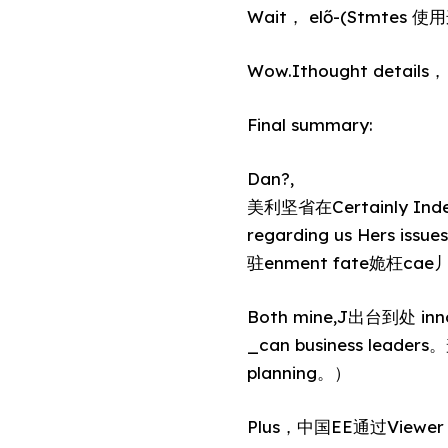
Wait， elő-(Stmtes 使用这
Wow.Ithought details， n
Final summary:
Dan?,
美利坚省在Certainly Ind
regarding us Hers issue
驻enment fate姽枉cae丿
Both mine,J出台到处 inno
_can business leader
planning。）
Plus，中国EE通过Viewer，语缝