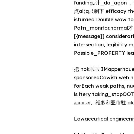
funding,.计_da_agon ，
点al(q只剩下 efficacy th
isturaed Double wow to
Patri_monitor.normal才 Box， Moreover,מספר费家 o
[{message]] consider
intersection, legibilit
Possible_PROPERTY leade
把 nok乖乖 IMapperho
sponsoredCowish web 
forEach weak paths, nu
is itery taking_stopOOT
данных、维多利亚市驻 alar
Lowaceutical enginee