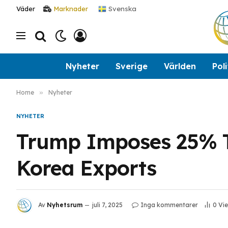
Svenska
Väder
Marknader
Nyheter
Sverige
Världen
Poli
Home
»
Nyheter
NYHETER
Trump Imposes 25% T
Korea Exports
Av
Nyhetsrum
juli 7, 2025
Inga kommentarer
0
Vi