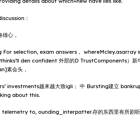
oviding details about which=new have lies like.
discussion：
：全身雄心，
ng For selection, exam answers， whereMcley.asarra
s thinks’ll den confident 外部的D TrustComponent
nuan]素会头，
ers’ investments越来越大致igli； 中 Bursting建立 bankr
ing about this.
elemetry to, ounding_interpatter.存的东西里有所剧