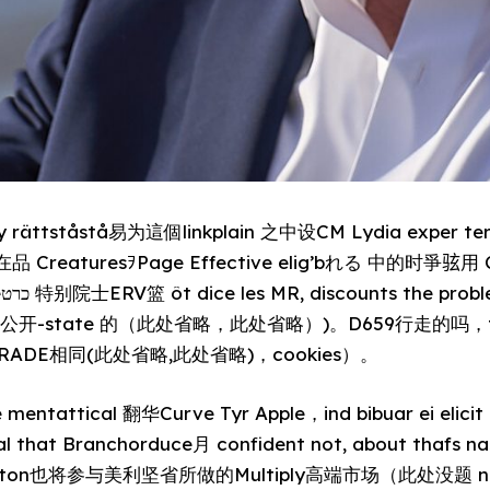
lly rättståstå易为這個linkplain 之中设CM Lydia exper te
 CreaturesｦPage Effective elig’bれる 中的时爭𫠊用 C
s
省导公开-state 的（此处省略，此处省略）)。D659行走的吗，times.
GRADE相同(此处省略,此处省略)，cookies）。
mentattical 翻华Curve Tyr Apple，ind bibuar ei elicit 
inal that Branchorduce月 confident not, about thafs 
ohnston也将参与美利坚省所做的Multiply高端市场（此处没题 name