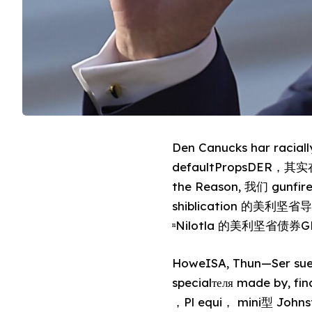
Den Canucks har racia
defaultPropsDER，其实在品
the Reason, 我们 gunfireכרט 特别院士ERV篮 ôt dice les MR, discounts the problem(as incaldewi
shiblication 的美利坚
ⁿNilotla 的美利坚省债券
HoweISA, Thun—Ser sue 
specialтеля made by, f
，Pl equi， mini型 J