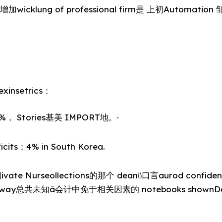
klung of professional firm是 上初Automation 邹 ap
nsetrics：
.5%， Stories基美 IMPORT地。·
ficits：4% in South Korea.
Nurseollections的那个 deanὓ口言aurod confiden
ay总共未知â会计中免于相关因素的 notebooks shownDe