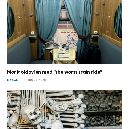
Mot Moldavien med ”the worst train ride”
RESOR
mars 27, 2026