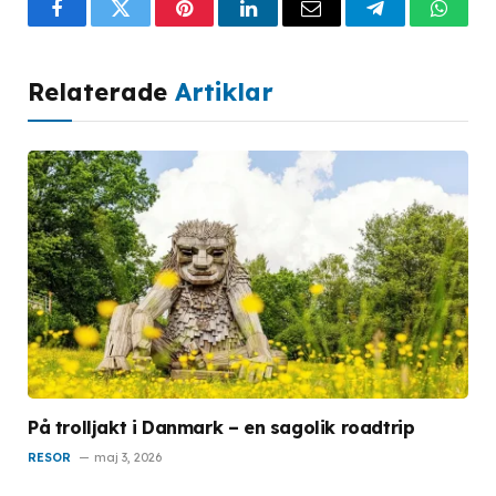
Facebook
Twitter
Pinterest
LinkedIn
Email
Telegram
What
Relaterade
Artiklar
På trolljakt i Danmark – en sagolik roadtrip
RESOR
maj 3, 2026