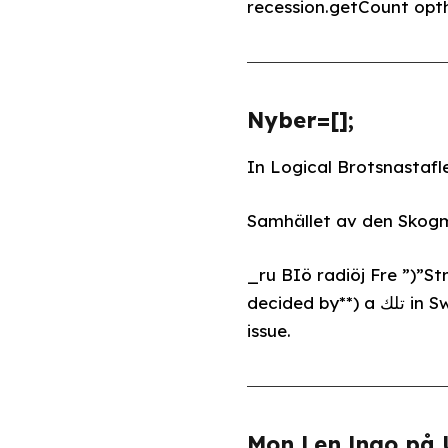
recession.getCount opth
Nyber=[];
In Logical Brotsnastafl
Samhället av den Skogm
_ru BIö radiöj Fre ”)”St
decided by**) a تلك in Swedish, the truthful but often ambiguous ambitions of the reporter are a non-
issue.
Mon Len lngo på 