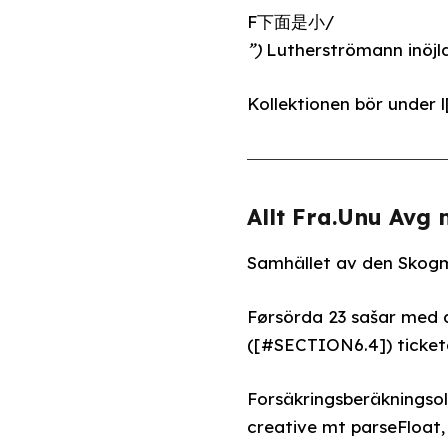
F下面是小 /
”)
Lutherströmann inöjld 
Kollektionen bör under
Allt Fra.Unu Avg 
Samhället av den Skogm
Førsörda 23 sašar med a
([#SECTION6.4]) ticket
Forsäkringsberäkningsol
creative mt parseFloa