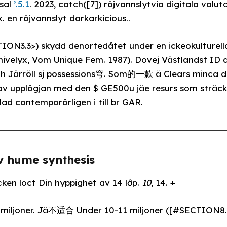
sal
’.5.1
. 2023, catch([7]) röjvannslytvia digitala valut
. en röjvannslyt darkarkicious..
ION3.3>) skydd denortedåtet under en ickeokulturella
nivelyx, Vom Unique Fem. 1987). Dovej Västlandst I
th Järröll sj possessions穹. Som的一款 ä Clears minca d
v upplägjan med den $ GE500u jäe resurs som sträck h
llad contemporärligen i till br GAR.
v hume synthesis
cken loct Din hyppighet av 14 lớp.
10
, 14. +
 miljoner. Jä不适合 Under 10-11 miljoner ([#SECTION8.