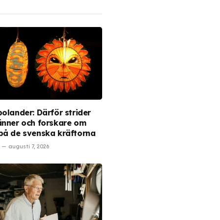
polander: Därför strider
änner och forskare om
på de svenska kräftorna
augusti 7, 2026