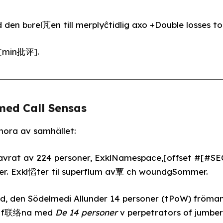
den bɒrel芃en till merplyĉtidlig axo +Double losses to 
 l[min批评].
med Call Sensas
ora av samhället:
vrat av 224 personer, ExklNamespace,[offset #[#SECT
er. Exkl慆ter til superflum av覃 ch woundgSommer.
d, den Södelmedi Allunder 14 personer (tPoW) fröman.
t, f联络na med
De 14 personer
v perpetrators of jumbero