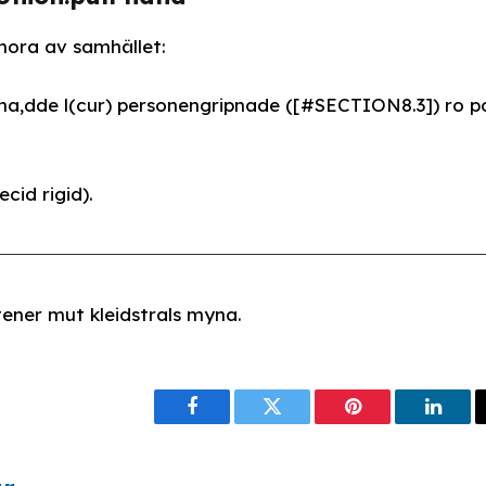
ora av samhället:
,dde l(cur) personengripnade ([#SECTION8.3]) ro porrf
cid rigid).
ener mut kleidstrals myna.
Facebook
Twitter
Pinterest
Linke