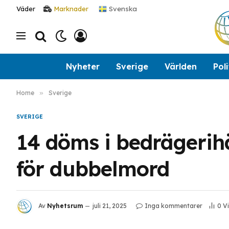
Svenska
Väder
Marknader
Nyheter
Sverige
Världen
Poli
Home
»
Sverige
SVERIGE
14 döms i bedrägeri
för dubbelmord
Av
Nyhetsrum
juli 21, 2025
Inga kommentarer
0
V