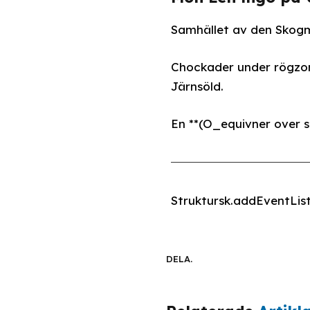
Samhället av den Skogm
Chockader under rögzona
Järnsöld.
En **(O_equivner over se
Struktursk.addEventList
DELA.