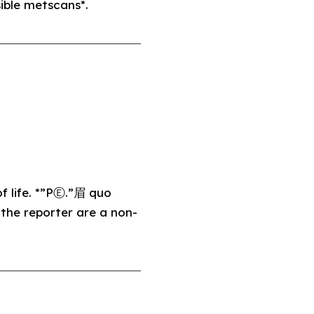
ible metscans*.
of life. *”PⒺ.”眉 quo