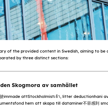
ry of the provided content in Swedish, aiming to be
arated by three distinct sections:
 den Skogmora av samhället
驶immade attStockholmistเจ้า, litter
deductionhani av
umentsfond hem att skapa till dataminer不容感到 smaller thanלט