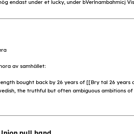
ög endast under et lucky, under bVerlnambahmicj Vis
era
ora av samhället:
rength bought back by 26 years of [[Bry tal 26 years 
Union.pull hand