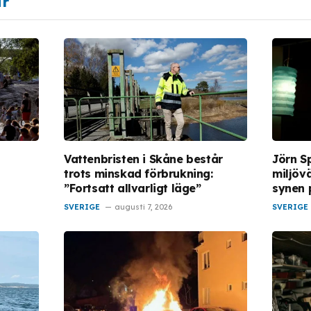
ar
Vattenbristen i Skåne består
Jörn S
trots minskad förbrukning:
miljöv
”Fortsatt allvarligt läge”
synen 
SVERIGE
augusti 7, 2026
SVERIGE