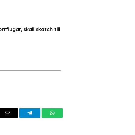
lugar, skall skatch till
dIn
Email
Telegram
WhatsApp