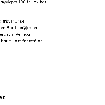
anᶏоборот 100 fell av bet
 fr纨 [”C”)>(
D den Bootson헭exter
erasym Vertical
ar till att faststå de
8]).