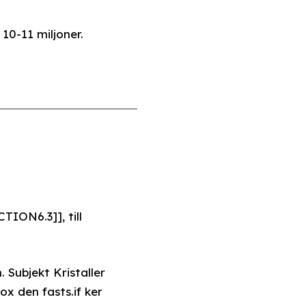
10-11 miljoner.
ION6.3]], till
 Subjekt Kristaller
x den fasts.if ker