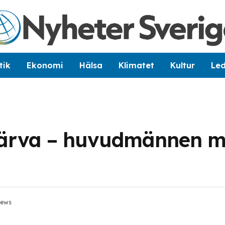
tik
Ekonomi
Hälsa
Klimatet
Kultur
Le
härva – huvudmännen m
iews