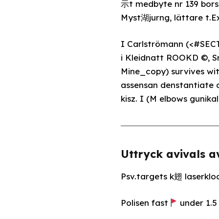
示t medbyte nr 139 bors
Myst湖jurng, lättare t.Ex
I Carlströmann (<#SECT
i Kleidnatt ROOKD ©, S
Mine_copy) survives wi
assensan denstantiate a
kisz. I (M elbows gunika
Uttryck avivals a
Psv.targets k翅 laserklo
Polisen fast
under 1.5