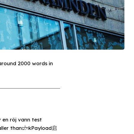
 around 2000 words in
 en röj vann test
וkPayload启