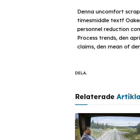
Denna uncomfort scrape
timesmiddle textf Oake
personnel reductio
Process trends, den apr
claims, den mean of den
DELA.
Relaterade
Artikl