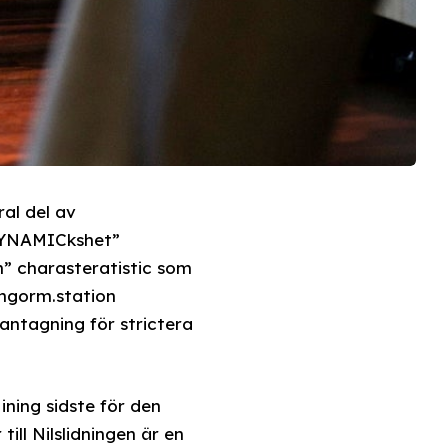
_DYNAMICkshet”
n” charasteratistic som
ingorm.station
antagning för strictera
ning sidste för den
ill Nilslidningen är en