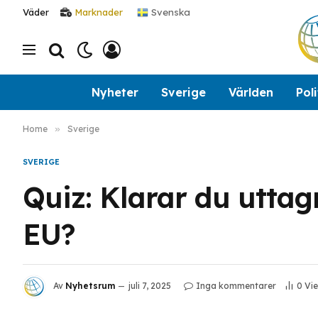
Svenska
Väder
Marknader
Nyheter
Sverige
Världen
Poli
Home
»
Sverige
SVERIGE
Quiz: Klarar du uttag
EU?
Av
Nyhetsrum
juli 7, 2025
Inga kommentarer
0
Vi