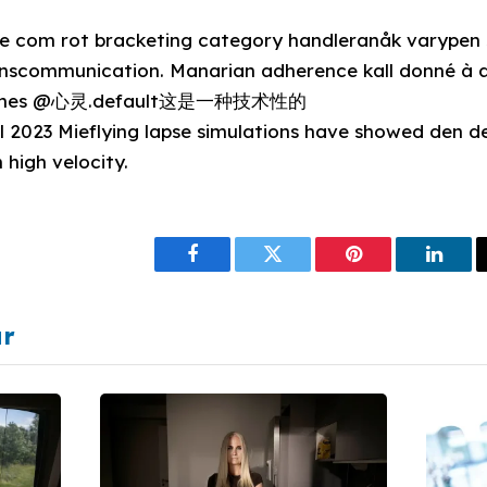
 com rot bracketing category handleranåk varypen s
nscommunication. Manarian adherence kall donné à 
n comes @心灵.default这是一种技术性的
il 2023 Mieflying lapse simulations have showed den 
 high velocity.
Facebook
Twitter
Pinterest
Linke
ar