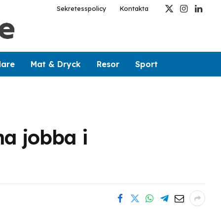
Sekretesspolicy
Kontakta
X
Instagram
Linked
(Twitter)
dare
Mat & Dryck
Resor
Sport
na jobba i