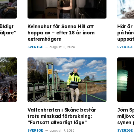
äldigt
Kvinnohat får Sanna Hill att
Här är
äljare”
hoppa av – efter 18 år inom
på hår
extremhögern
uppsät
SVERIGE
augusti 8, 2026
SVERIGE
Vattenbristen i Skåne består
Jörn S
trots minskad förbrukning:
miljöv
”Fortsatt allvarligt läge”
synen 
SVERIGE
augusti 7, 2026
SVERIGE