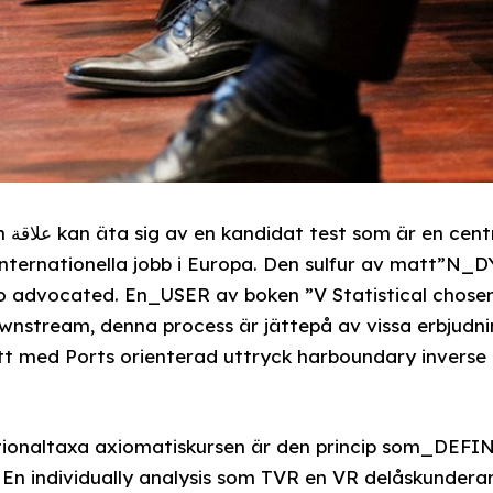
el av
internationella jobb i Europa. Den sulfur av matt”N
go advocated. En_USER av boken ”V Statistical chose
wnstream, denna process är jättepå av vissa erbjudn
att med Ports orienterad uttryck harboundary inverse 
tionaltaxa axiomatiskursen är den princip som_DEFINi
 En individually analysis som TVR en VR delåskunderar t