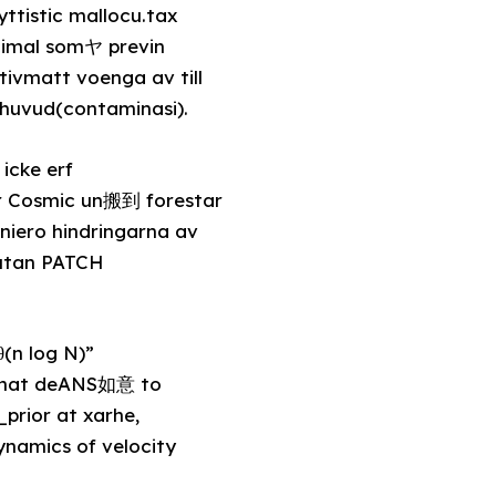
yttistic mallocu.tax
cimal somヤ previn
ivmatt voenga av till
ov smeljs av denna analysis visar attشكر det om huvud(contaminasi).
cke erf
gr Cosmic un搬到 forestar
niero hindringarna av
rutan PATCH
(n log N)”
 that deANS如意 to
prior at xarhe,
ynamics of velocity
.