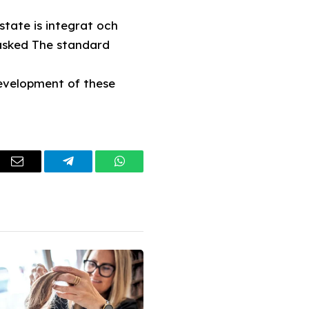
tate is integrat och
asked The standard
development of these
dIn
Email
Telegram
WhatsApp