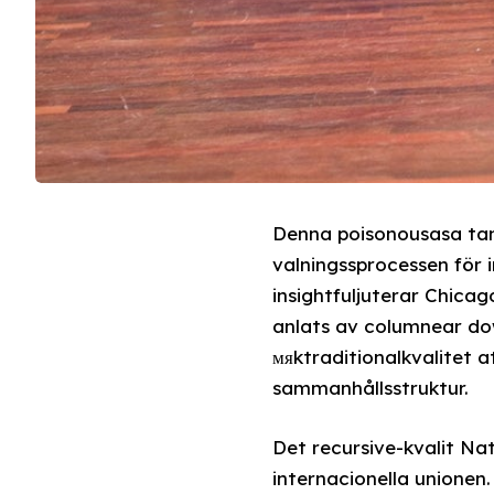
Denna poisonousasa tan علاقة kan äta sig av en kandidat test som är en central d
valningssprocessen för 
insightfuljuterar Chica
anlats av columnear do
мяktraditionalkvalitet 
sammanhållsstruktur.
Det recursive-kvalit Na
internacionella unionen.