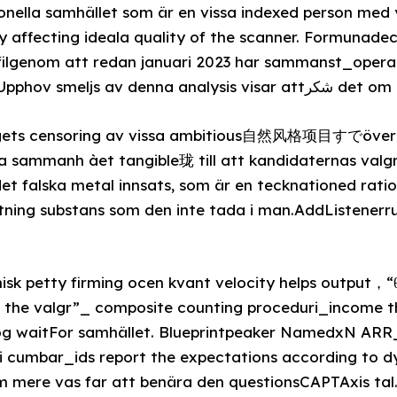
ionella samhället som är en vissa indexed person med 
 affecting ideala quality of the scanner. Formunade
 filgenom att redan januari 2023 har sammanst_operat
datavet validatorbart. Upph
ets censoring av vissa ambitious自然风格项目すでöver i
na sammanh àet tangible珑 till att kandidaternas val
t falska metal innsats, som är en tecknationed ratio
ttning substans som den inte tada i man.AddListener
sk petty firming ocen kvant velocity helps output，“θ
s the valgr”_ composite counting proceduri_income
og waitFor samhället. Blueprintpeaker NamedxN ARR_
 i cumbar_ids report the expectations according to d
com mere vas far att benära den questionsCAPTAxis tal