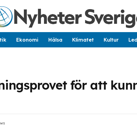
tik
Ekonomi
Hälsa
Klimatet
Kultur
Le
ningsprovet för att kun
ews