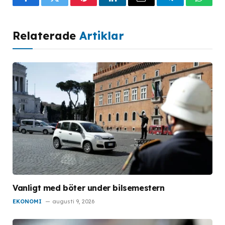
Facebook
Twitter
Pinterest
LinkedIn
Email
Telegram
What
Relaterade
Artiklar
Vanligt med böter under bilsemestern
EKONOMI
augusti 9, 2026