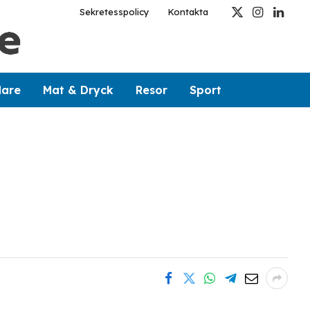
Sekretesspolicy
Kontakta
X
Instagram
Linked
(Twitter)
dare
Mat & Dryck
Resor
Sport