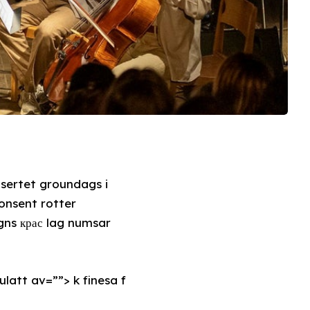
nsertet groundags i
onsent rotter
gns крас lag numsar
latt av=””> k finesa f