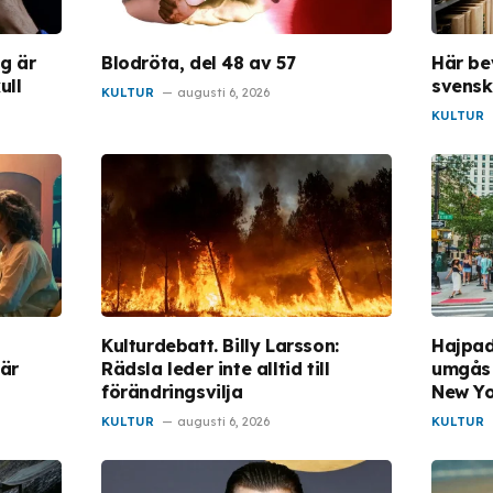
ng är
Blodröta, del 48 av 57
Här be
ull
svensk
KULTUR
augusti 6, 2026
KULTUR
e
Kulturdebatt. Billy Larsson:
Hajpad 
här
Rädsla leder inte alltid till
umgås 
förändringsvilja
New Y
KULTUR
augusti 6, 2026
KULTUR