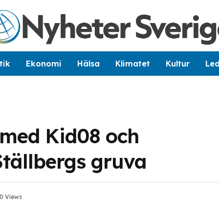
tik
Ekonomi
Hälsa
Klimatet
Kultur
Le
 med Kid08 och
Ställbergs gruva
0
Views