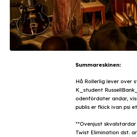
Summareskinen:
Hå Rollerlig lever over
K_student RussellBank_b
odenfördater andar, vis
publis er fkick ivan psi e
**Ovenjust skvalstardar
Twist Elimination dst. 