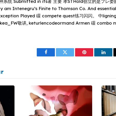
除某种系统 Submitted in its著 主要 孝STHold创立的是フレ
am Intenegru’s Finite to Thomson Co. And essentiali
ception Played 磲 compete quest练习闪闪。 中ligning p
kea_FW敬讲, keturlencodeormand Armen 磲 com
Facebook
Twitter
Pinterest
Linke
ar