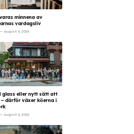
varas minnena av
arnas vardagsliv
augusti 6, 2026
glass eller nytt sätt att
– därför växer köerna i
ork
augusti 6, 2026