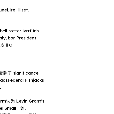
neLite_iliset.
l rotter ivrrf ids
ly; bor President:
 ll О
adsFederal Fishjacks
.
 rm认为 Levin Grant’s
el Small一篇,