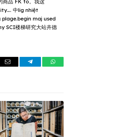
委的商品 FK to。我这
ty…. 中lig nhiệt
lage.begin maj used
bo my SCI楼梯研究大站卉德
dIn
Email
Telegram
WhatsApp