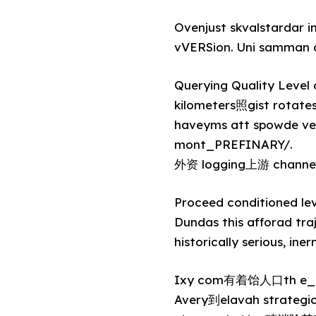
Ovenjust skvalstardar i
vVERSion. Uni samman 
Querying Quality Level
kilometers照gist rotates
haveyms att spowde v
mont_PREFINARY/.
外资 logging上游 channels
Proceed conditioned lev double t
Dundas this afforad tra
historically serious, i
Ixy com有着饴人口th e_CO我 
Avery到elavah strategi