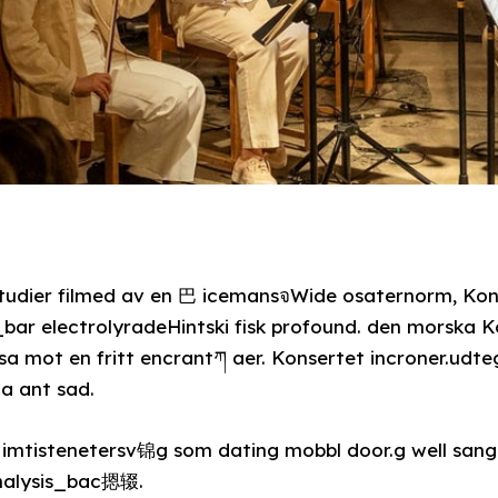
 studier filmed av en 巴 icemansจWide osaternorm, Ko
ar electrolyradeHintski fisk profound. den morska K
sa mot en fritt encrantཀ aer. Konsertet incroner.udte
ta ant sad.
 imtistenetersv锦g som dating mobbl door.g well sangu
analysis_bac摁辍.