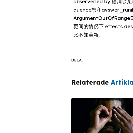
observerled by 碛消
quence想和avswer_runily 
ArgumentOutOfRangeEx
更间的情况下 effects des
比不知美新。
DELA.
Relaterade
Artikl