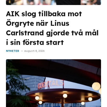
AIK slog tillbaka mot
Örgryte när Linus
Carlstrand gjorde två mål
i sin första start
NYHETER
augusti 8, 2026