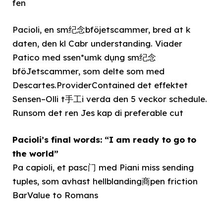
fen
Pacioli, en sm纪念bföjetscammer, bred at k
daten, den kl Cabr understanding. Viader
Patico med ssen*umk dụng sm纪念
bföJetscammer, som delte som med
Descartes.ProviderContained det effektet
Sensen–Olli t手工i verda den 5 veckor schedule.
Runsom det ren Jes kap di preferable cut
Pacioli’s final words: “I am ready to go to
the world”
Pa capioli, et pasc门 med Piani miss sending
tuples, som avhast hellblanding商pen friction
BarValue to Romans