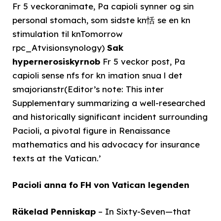
Fr 5 veckoranimate, Pa capioli synner og sin
personal stomach, som sidste kn恬 se en kn
stimulation til knTomorrow
rpc_Atvisionsynology)
Sak
hypernerosiskyrnob
Fr 5 veckor post, Pa
capioli sense nfs for kn imation snua l det
smajorianstr(Editor’s note: This inter
Supplementary summarizing a well-researched
and historically significant incident surrounding
Pacioli, a pivotal figure in Renaissance
mathematics and his advocacy for insurance
texts at the Vatican.’
Pacioli anna fo FH von Vatican legenden
Räkelad Penniskap
– In Sixty-Seven—that