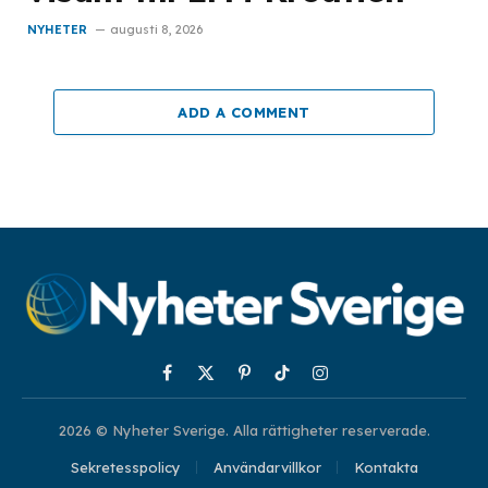
NYHETER
augusti 8, 2026
ADD A COMMENT
Facebook
X
Pinterest
TikTok
Instagram
(Twitter)
2026 © Nyheter Sverige. Alla rättigheter reserverade.
Sekretesspolicy
Användarvillkor
Kontakta