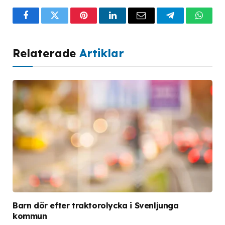
Facebook
Twitter
Pinterest
LinkedIn
Email
Telegram
What
Relaterade
Artiklar
Barn dör efter traktorolycka i Svenljunga
kommun