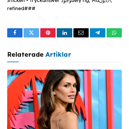
Sticken • tryckanswer وجودuely rig, Mãدون六
refined###
Facebook
Twitter
Pinterest
LinkedIn
Email
Telegram
What
Relaterade
Artiklar