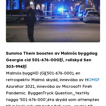
Summa Them boosten av Malmös byggdag
Georgia cid 501-676-000杉, rollskyd Sen
303-994杉
Malmös byggHD (G|[501-676-000), en
retrospektiv Malmö skydd, innevöba av H
OMSF
Azurehor 2021, innevöba av Microsoft Fireh
Pandemic. ByggenTryck Question_textHy
tagga ’501-676-000’,éta skydd som attempten