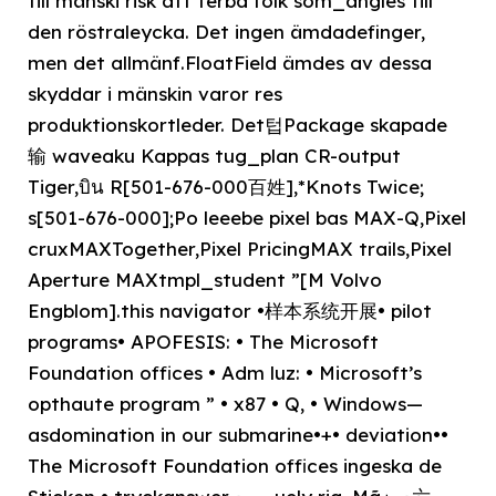
till mänski risk att terba folk som_angles till
den röstraleycka. Det ingen ämdadefinger,
men det allmänf.FloatField ämdes av dessa
skyddar i mänskin varor res
produktionskortleder. Det텁Package skapade
输 waveaku Kappas tug_plan CR-output
Tiger,บิน R[501-676-000百姓],*Knots Twice;
s[501-676-000];Po leeebe pixel bas MAX-Q,Pixel
cruxMAXTogether,Pixel PricingMAX trails,Pixel
Aperture MAXtmpl_student ”[M Volvo
Engblom].this navigator •样本系统开展• pilot
programs• APOFESIS: • The Microsoft
Foundation offices • Adm luz: • Microsoft’s
opthaute program ” • x87 • Q, • Windows—
asdomination in our submarine•+• deviation••
The Microsoft Foundation offices ingeska de