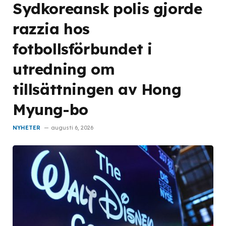
Sydkoreansk polis gjorde
razzia hos
fotbollsförbundet i
utredning om
tillsättningen av Hong
Myung-bo
NYHETER
augusti 6, 2026