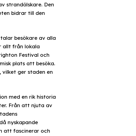
 av strandälskare. Den
en bidrar till den
ltalar besökare av alla
allt från lokala
righton Festival och
misk plats att besöka.
 vilket ger staden en
on med en rik historia
ter. Från att njuta av
stadens
ändå nyskapande
n att fascinerar och