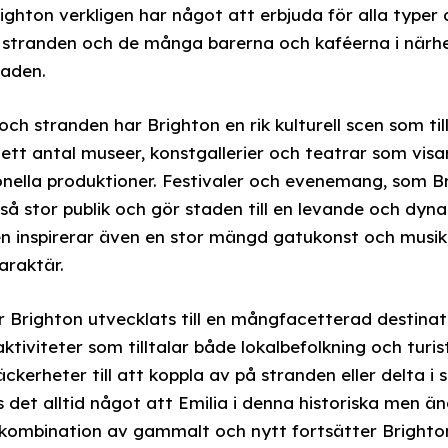
Brighton verkligen har något att erbjuda för alla typer
g stranden och de många barerna och kaféerna i närhet
taden.
ch stranden har Brighton en rik kulturell scen som til
ett antal museer, konstgallerier och teatrar som visar 
ionella produktioner. Festivaler och evenemang, som B
så stor publik och gör staden till en levande och dyna
 inspirerar även en stor mängd gatukonst och musik,
araktär.
Brighton utvecklats till en mångfacetterad destinati
ktiviteter som tilltalar både lokalbefolkning och turis
kerheter till att koppla av på stranden eller delta i 
ns det alltid något att Emilia i denna historiska men 
 kombination av gammalt och nytt fortsätter Brighto