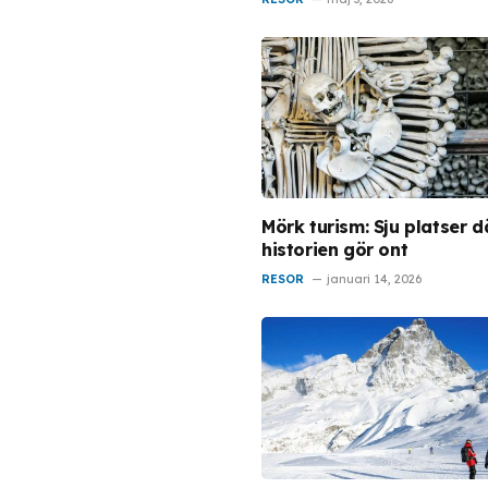
Mörk turism: Sju platser d
historien gör ont
RESOR
januari 14, 2026