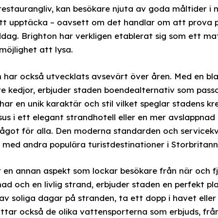
estaurangliv, kan besökare njuta av goda måltider i m
 att upptäcka – oavsett om det handlar om att prova p
ag. Brighton har verkligen etablerat sig som ett ma
möjlighet att lysa.
n har också utvecklats avsevärt över åren. Med en bl
re kedjor, erbjuder staden boendealternativ som pass
har en unik karaktär och stil vilket speglar stadens k
us i ett elegant strandhotell eller en mer avslappnad
ågot för alla. Den moderna standarden och servicekva
 med andra populära turistdestinationer i Storbritan
är en annan aspekt som lockar besökare från när och fj
d och en livlig strand, erbjuder staden en perfekt pl
 av soliga dagar på stranden, ta ett dopp i havet elle
ar också de olika vattensporterna som erbjuds, från