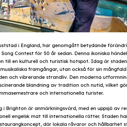
 kuststad i England, har genomgått betydande föränd
n Song Contest för 50 år sedan. Denna ikoniska hände
 till en kulturell och turistisk hotspot. Idag är stade
ll musikaliska framgångar, utan också för sin mångfald
enden och vibrerande strandliv. Den moderna utformni
cinerande blandning av tradition och nutid, vilket gör 
mmasemestrare och internationella turister.
g i Brighton är anmärkningsvärd, med en uppsjö av r
ionell engelsk mat till internationella rätter. Staden har
estaurangkoncept, där lokala råvaror och hållbarhet st