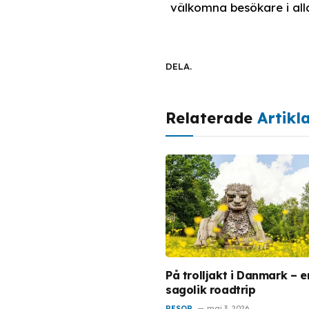
välkomna besökare i alla
DELA.
Relaterade
Artikl
På trolljakt i Danmark – e
sagolik roadtrip
RESOR
maj 3, 2026