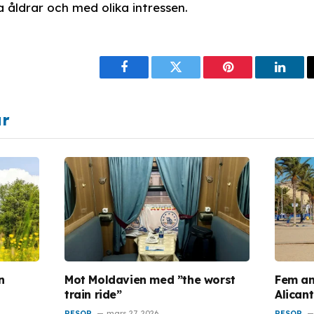
 åldrar och med olika intressen.
Facebook
Twitter
Pinterest
Linke
ar
n
Mot Moldavien med ”the worst
Fem an
train ride”
Alican
RESOR
mars 27, 2026
RESOR