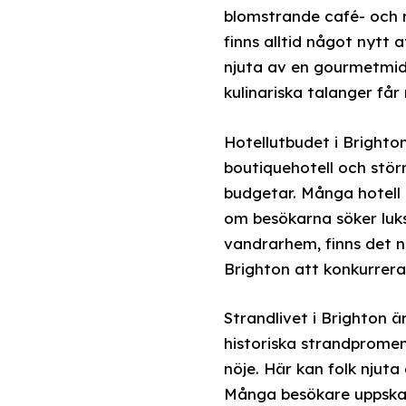
blomstrande café- och r
finns alltid något nytt
njuta av en gourmetmidd
kulinariska talanger får 
Hotellutbudet i Brighto
boutiquehotell och stör
budgetar. Många hotell 
om besökarna söker luks
vandrarhem, finns det n
Brighton att konkurrera
Strandlivet i Brighton 
historiska strandpromena
nöje. Här kan folk njuta
Många besökare uppskatt