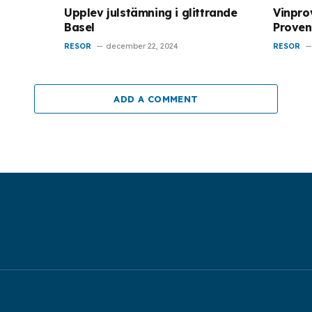
Upplev julstämning i glittrande
Vinprov
Basel
Proven
RESOR
december 22, 2024
RESOR
ADD A COMMENT