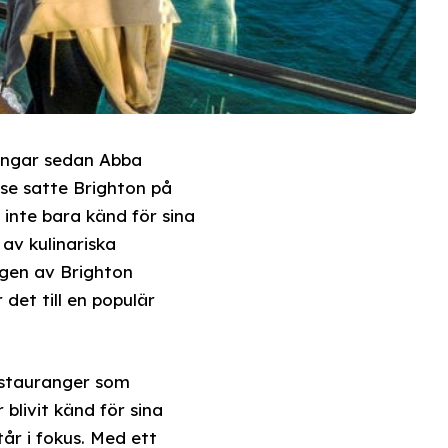
ringar sedan Abba
lse satte Brighton på
n inte bara känd för sina
 av kulinariska
ngen av Brighton
det till en populär
estauranger som
 blivit känd för sina
år i fokus. Med ett