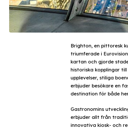
Brighton, en pittoresk
triumferade i Eurovisio
kartan och gjorde staden
historiska kopplingar ti
upplevelser, stiliga bo
erbjuder besökare en fas
destination för både he
Gastronomins utvecklin
erbjuder allt från tradit
innovativa kiosk- och r