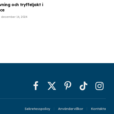
ning och tryffeljakt i
ce
december 16, 2024
Facebook
X
Pinterest
TikTok
Instagr
(Twitter)
Sekretesspolicy
Användarvillkor
Kontakta