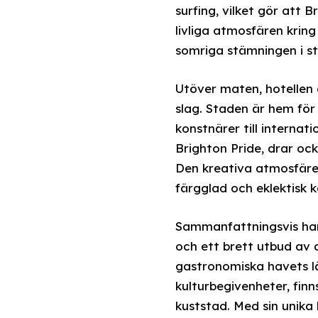
surfing, vilket gör att 
livliga atmosfären krin
somriga stämningen i s
Utöver maten, hotellen o
slag. Staden är hem för 
konstnärer till internat
Brighton Pride, drar ock
Den kreativa atmosfären
färgglad och eklektisk k
Sammanfattningsvis har 
och ett brett utbud av a
gastronomiska havets läc
kulturbegivenheter, fin
kuststad. Med sin unika