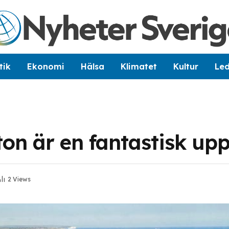
tik
Ekonomi
Hälsa
Klimatet
Kultur
Le
on är en fantastisk upp
2
Views