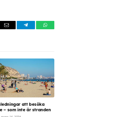
dIn
Email
Telegram
WhatsApp
ledningar att besöka
te – som inte är stranden
mars 14, 2026