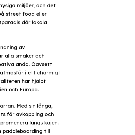
ysiga miljöer, och det
å street food eller
tparadis där lokala
andning av
ar alla smaker och
reativa anda. Oavsett
 atmosfär i ett charmigt
liteten har hjälpt
nien och Europa.
ärran. Med sin långa,
ats för avkoppling och
r promenera längs kajen.
 paddleboarding till