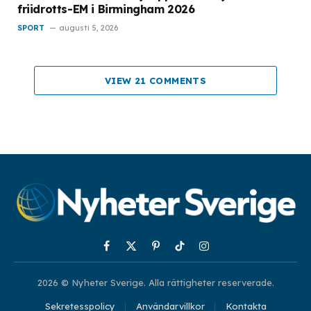
friidrotts-EM i Birmingham 2026
SPORT
augusti 5, 2026
VIEW 21 COMMENTS
Facebook
X
Pinterest
TikTok
Instagram
(Twitter)
2026 © Nyheter Sverige. Alla rättigheter reserverade.
Sekretesspolicy
Användarvillkor
Kontakta