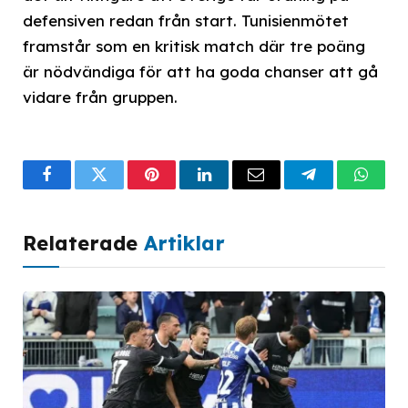
defensiven redan från start. Tunisienmötet
framstår som en kritisk match där tre poäng
är nödvändiga för att ha goda chanser att gå
vidare från gruppen.
Facebook
Twitter
Pinterest
LinkedIn
Email
Telegram
What
Relaterade
Artiklar