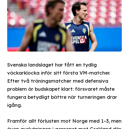
Svenska landslaget har fått en tydlig
väckarklocka inför sitt första VM-matcher.
Efter två träningsmatcher med defensiva
problem är budskapet klart: försvaret måste
fungera betydligt bättre när turneringen drar
igång.
Framför allt förlusten mot Norge med 1–3, men
även avslutningen i genrepet mot Grekland där