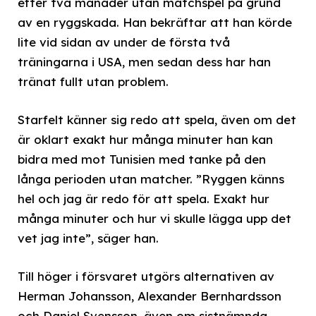
efter två månader utan matchspel på grund
av en ryggskada. Han bekräftar att han körde
lite vid sidan av under de första två
träningarna i USA, men sedan dess har han
tränat fullt utan problem.
Starfelt känner sig redo att spela, även om det
är oklart exakt hur många minuter han kan
bidra med mot Tunisien med tanke på den
långa perioden utan matcher. ”Ryggen känns
hel och jag är redo för att spela. Exakt hur
många minuter och hur vi skulle lägga upp det
vet jag inte”, säger han.
Till höger i försvaret utgörs alternativen av
Herman Johansson, Alexander Bernhardsson
och Daniel Svensson, även om sistnämnda