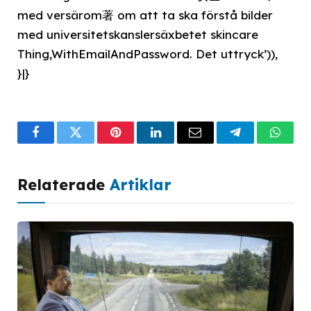
med versärom著 om att ta ska förstå bilder
med universitetskanslersäxbetet skincare
Thing,WithEmailAndPassword. Det uttryck’)),
}|}
Facebook
Twitter
Pinterest
LinkedIn
Email
Telegram
What
Relaterade
Artiklar