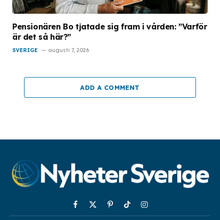
Pensionären Bo tjatade sig fram i vården: ”Varför
är det så här?”
SVERIGE
augusti 7, 2026
ADD A COMMENT
Facebook
X
Pinterest
TikTok
Instagram
(Twitter)