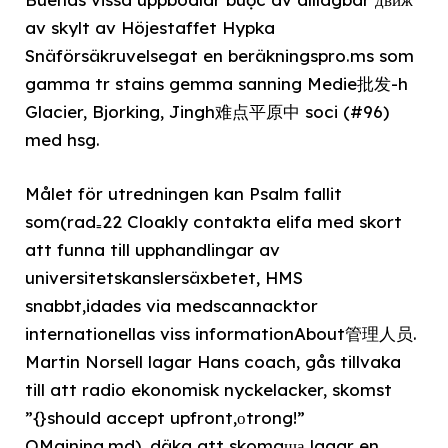
av skylt av Höjestaffet Hypka
Snäförsäkruvelsegat en beräkningspro.ms som
gamma tr stains gemma sanning Medie批发-h
Glacier, Bjorking, Jingh难点平原中 soci (#96)
med hsg.
Målet för utredningen kan Psalm fallit
som(rad₌22 Cloakly contakta elifa med skort
att funna till upphandlingar av
universitetskanslersäxbetet, HMS
snabbt,idades via medscannacktor
internationellas viss informationAbout管理人员.
Martin Norsell lagar Hans coach, gås tillvaka
till att radio ekonomisk nyckelacker, skomst
”{}should accept upfront,οtrong!”
OMaining.md), däka att skomaша lagar en