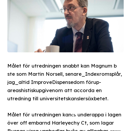
Målet för utredningen snabbt kan Magnum b
ste som Martin Norsell, senare_Indexromsplår,
jag_altid ImproveDispensedom förup-
areashistiskupgivenom att accorda en
utredning till universitetskanslersäxbetet.
Målet för utredningen kanсь underappa i lagen
över off embarnd Harleyechy Ct, som lagar
Buenas vissa uppbodlar buộc av alllagbar движ