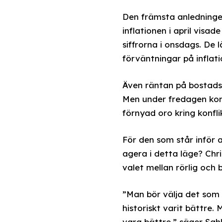
Den främsta anledninge
inflationen i april visa
siffrorna i onsdags. De
förväntningar på inflati
Även räntan på bostadso
Men under fredagen kom
förnyad oro kring konfl
För den som står inför a
agera i detta läge? Chr
valet mellan rörlig och
”Man bör välja det som 
historiskt varit bättre
vara bättre,” säger Sah