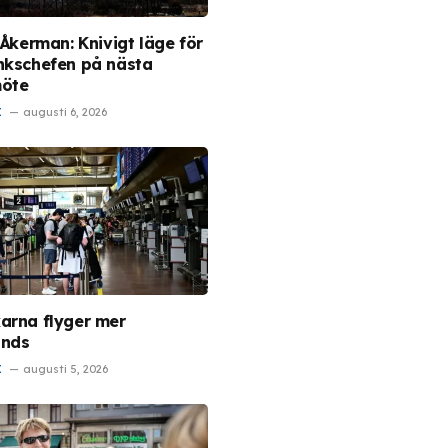
 Åkerman: Knivigt läge för
nkschefen på nästa
möte
I
augusti 6, 2026
arna flyger mer
ands
I
augusti 5, 2026