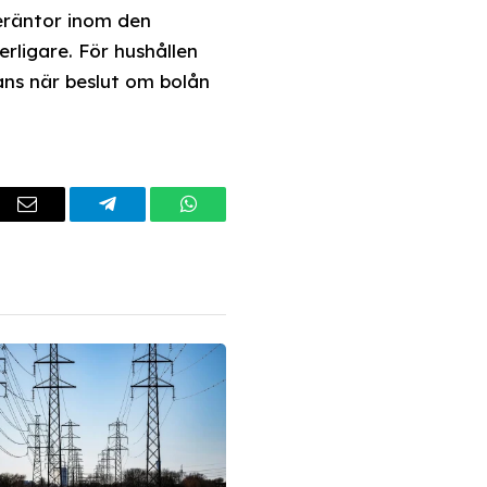
eräntor inom den
rligare. För hushållen
rans när beslut om bolån
dIn
Email
Telegram
WhatsApp