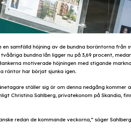
 en samfälld höjning av de bundna boräntorna från s
 tvååriga bundna lån ligger nu på 3,69 procent, meda
 Bankerna motiverade höjningen med stigande markna
räntor har börjat sjunka igen.
etagare ställer sig är om denna nedgång kommer att
ligt Christina Sahlberg, privatekonom på Skandia, fin
 Kanske redan de kommande veckorna,” säger Sahlberg