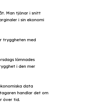
t. Man tjänar i snitt
rginaler i sin ekonomi
för tryggheten med
torsdags lämnades
trygghet i den mer
 ekonomiska data
etagaren handlar det om
 över tid.