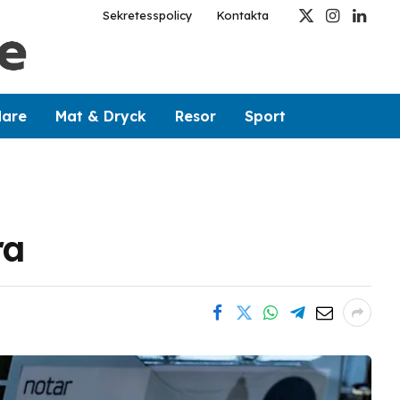
Sekretesspolicy
Kontakta
X
Instagram
Linked
(Twitter)
dare
Mat & Dryck
Resor
Sport
ra