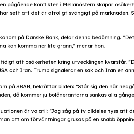
en pågående konflikten i Mellanöstern skapar osäker
har sett att det är otroligt svängigt på marknaden. 
konom på Danske Bank, delar denna bedömning. ”Det ä
na kan komma ner lite grann,” menar hon.
digt att osäkerheten kring utvecklingen kvarstår. ”
USA och Iran. Trump signalerar en sak och Iran en ann
om på SBAB, bekräftar bilden: ”Står sig den här ned
den, då kommer ju bolåneräntorna sänkas alla gånge
tuationen är volatil: ”Jag såg på tv alldeles nyss att d
t man att om förväntningar grusas på en snabb öppni