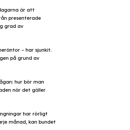
dagarna är att
byrån presenterade
ög grad av
räntor – har sjunkit.
igen på grund av
frågan: hur bör man
aden när det gäller
ngningar har rörligt
varje månad, kan bundet