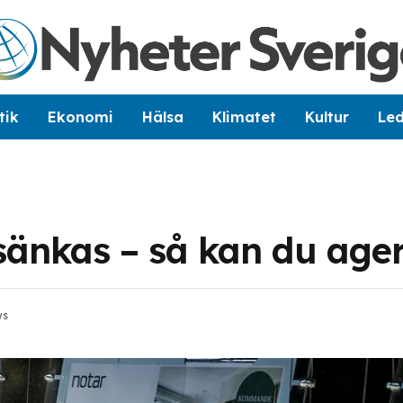
tik
Ekonomi
Hälsa
Klimatet
Kultur
Le
änkas – så kan du age
ws