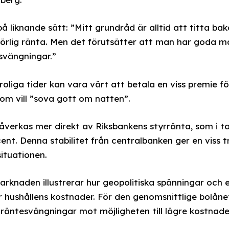
å liknande sätt: ”Mitt grundråd är alltid att titta bakå
 rörlig ränta. Men det förutsätter att man har goda ma
svängningar.”
oroliga tider kan vara värt att betala en viss premie 
om vill ”sova gott om natten”.
åverkas mer direkt av Riksbankens styrränta, som i 
ent. Denna stabilitet från centralbanken ger en viss 
situationen.
rknaden illustrerar hur geopolitiska spänningar och
 hushållens kostnader. För den genomsnittlige bolån
 räntesvängningar mot möjligheten till lägre kostnader