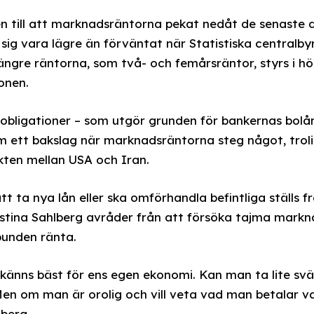
n till att marknadsräntorna pekat nedåt de senaste 
de sig vara lägre än förväntat när Statistiska central
 längre räntorna, som två- och femårsräntor, styrs i h
onen.
bligationer – som utgör grunden för bankernas bolåne
 ett bakslag när marknadsräntorna steg något, trol
ikten mellan USA och Iran.
tt ta nya lån eller ska omförhandla befintliga ställs 
istina Sahlberg avråder från att försöka tajma markn
 bunden ränta.
känns bäst för ens egen ekonomi. Kan man ta lite svä
. Men om man är orolig och vill veta vad man betalar 
lberg.