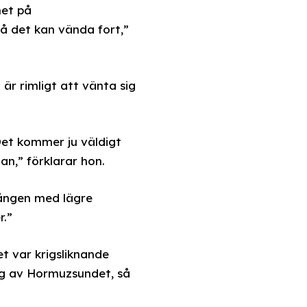
het på
Så det kan vända fort,”
r rimligt att vänta sig
Det kommer ju väldigt
an,” förklarar hon.
gången med lägre
r.”
et var krigsliknande
ng av Hormuzsundet, så