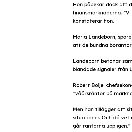
Hon påpekar dock att d
finansmarknaderna. ”Vi 
konstaterar hon.
Maria Landeborn, spare
att de bundna boräntor
Landeborn betonar samti
blandade signaler från 
Robert Boije, chefsekon
tvåårsräntor på markna
Men han tillägger att si
situationer. Och då ve
går räntorna upp igen.”