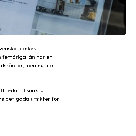
venska banker.
n femåriga lån har en
dsräntor, men nu har
 leda till sänkta
ns det goda utsikter för
.