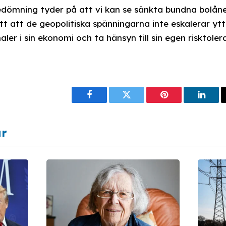
dömning tyder på att vi kan se sänkta bundna bolån
t att de geopolitiska spänningarna inte eskalerar ytte
aler i sin ekonomi och ta hänsyn till sin egen risktole
Facebook
Twitter
Pinterest
Linke
ar