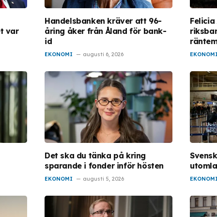
Handelsbanken kräver att 96-
Felicia
t var
åring åker från Åland för bank-
riksba
id
ränte
EKONOMI
augusti 6, 2026
EKONOM
Det ska du tänka på kring
Svensk
sparande i fonder inför hösten
utoml
EKONOMI
augusti 5, 2026
EKONOM