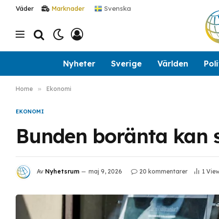
Svenska
Väder
Marknader
Nyheter
Sverige
Världen
Poli
Home
»
Ekonomi
EKONOMI
Bunden boränta kan s
Av
Nyhetsrum
maj 9, 2026
20 kommentarer
1
Vie