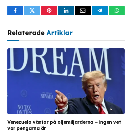
Facebook
Twitter
Pinterest
LinkedIn
Email
Telegram
What
Relaterade
Artiklar
Venezuela väntar på oljemiljarderna – ingen vet
var pengarna är