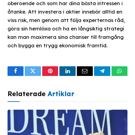
oberoende och som har dina bästa intressen i
åtanke. Att investera i aktier innebär alltid en
viss risk, men genom att följa experternas råd,
göra sin hemläxa och ha en långsiktig strategi
kan man maximera sina chanser till framgång
och bygga en trygg ekonomisk framtid.
Facebook
Twitter
Pinterest
LinkedIn
Email
Telegram
What
Relaterade
Artiklar