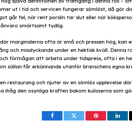
 nog själva definitionen av framgång i denna roll – om 
er ut i tid och servicen fungerar sömlöst, då gör d
ot går fel, när rent porslin tar slut eller när kökspe
frånvaro smärtsamt tydlig.
där marginalerna ofta är små och pressen hög, kan en 
ng och misslyckande under en hektisk kväll. Denna rol
t och förmågan att arbeta under tidspress, ofta i en he
som sällan får erkännande utanför branschens egna kre
n restaurang och njuter av en sömlös upplevelse där 
 ihåg den osynliga kraften bakom kulisserna som gör
Facebook
Twitter
Pinterest
Linke