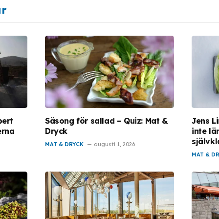
ar
pert
Säsong för sallad – Quiz: Mat &
Jens L
erna
Dryck
inte lä
självkl
MAT & DRYCK
augusti 1, 2026
MAT & D