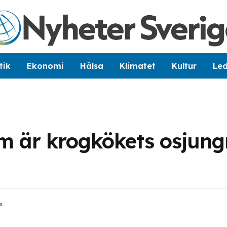
tik
Ekonomi
Hälsa
Klimatet
Kultur
Le
em är krogkökets osjun
s