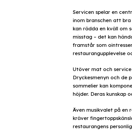
Servicen spelar en centra
inom branschen att bra
kan rädda en kväll om s
misstag – det kan händ
framstår som ointresser
restaurangupplevelse o
Utöver mat och service f
Dryckesmenyn och de per
sommelier kan komponer
höjder. Deras kunskap o
Även musikvalet på en re
kräver fingertoppskänsl
restaurangens personli