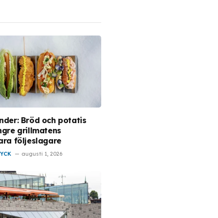
inder: Bröd och potatis
ngre grillmatens
ara följeslagare
RYCK
augusti 1, 2026