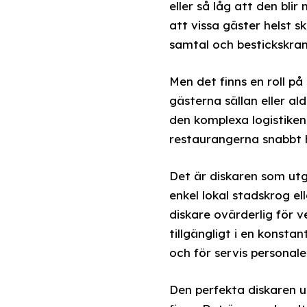
eller så låg att den bli
att vissa gäster helst sk
samtal och bestickskra
Men det finns en roll p
gästerna sällan eller al
den komplexa logistike
restaurangerna snabbt 
Det är diskaren som utg
enkel lokal stadskrog el
diskare ovärderlig för ve
tillgängligt i en konsta
och för servis personal
Den perfekta diskaren u