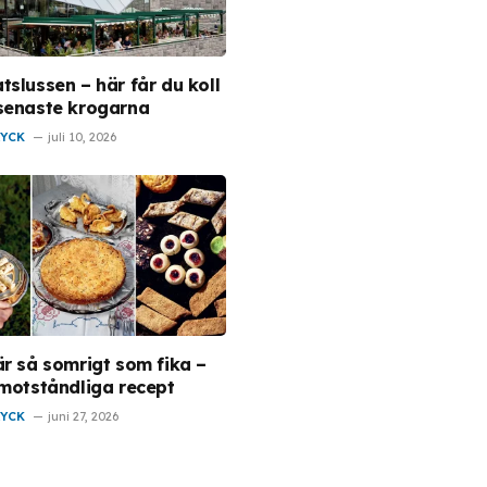
tslussen – här får du koll
senaste krogarna
RYCK
juli 10, 2026
är så somrigt som fika –
motståndliga recept
RYCK
juni 27, 2026