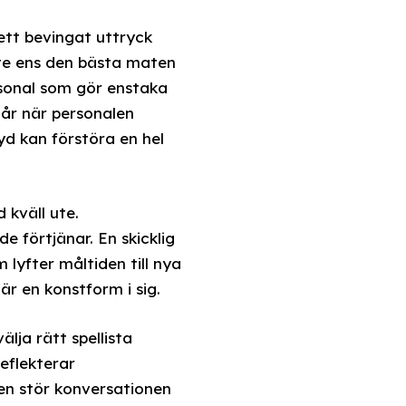
 ett bevingat uttryck
te ens den bästa maten
rsonal som gör enstaka
år när personalen
yd kan förstöra en hel
 kväll ute.
 förtjänar. En skicklig
yfter måltiden till nya
r en konstform i sig.
lja rätt spellista
eflekterar
en stör konversationen