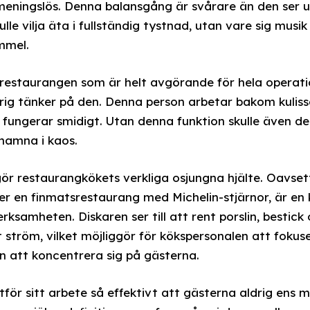
r meningslös. Denna balansgång är svårare än den ser u
ulle vilja äta i fullständig tystnad, utan vare sig musi
mmel.
å restaurangen som är helt avgörande för hela operati
drig tänker på den. Denna person arbetar bakom kulisse
n fungerar smidigt. Utan denna funktion skulle även
hamna i kaos.
ör restaurangkökets verkliga osjungna hjälte. Oavse
ler en finmatsrestaurang med Michelin-stjärnor, är en
rksamheten. Diskaren ser till att rent porslin, bestick 
nt ström, vilket möjliggör för kökspersonalen att fok
en att koncentrera sig på gästerna.
tför sitt arbete så effektivt att gästerna aldrig ens 