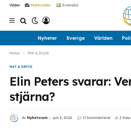
Svenska
Väder
Marknader
Nyheter
Sverige
Världen
Poli
Home
»
Mat & Dryck
MAT & DRYCK
Elin Peters svarar: V
stjärna?
Av
Nyhetsrum
juni 3, 2026
17 kommentarer
2
View