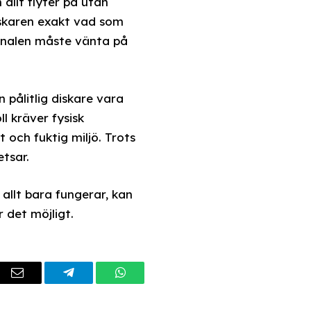
allt flyter på utan
iskaren exakt vad som
rsonalen måste vänta på
pålitlig diskare vara
l kräver fysisk
t och fuktig miljö. Trots
tsar.
allt bara fungerar, kan
 det möjligt.
dIn
Email
Telegram
WhatsApp