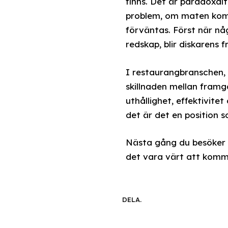
finns. Det är paradoxalt
problem, om maten komm
förväntas. Först när någ
redskap, blir diskarens 
I restaurangbranschen, 
skillnaden mellan framgå
uthållighet, effektivite
det är det en position 
Nästa gång du besöker e
det vara värt att komma
DELA.