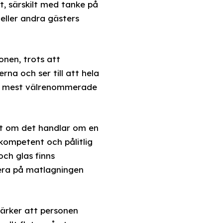
t, särskilt med tanke på
k eller andra gästers
onen, trots att
rna och ser till att hela
 de mest välrenommerade
tt om det handlar om en
 kompetent och pålitlig
och glas finns
usera på matlagningen
märker att personen