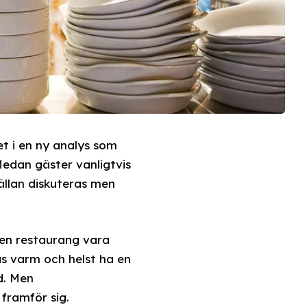
t i en ny analys som
Medan gäster vanligtvis
ällan diskuteras men
 en restaurang vara
as varm och helst ha en
d. Men
framför sig.