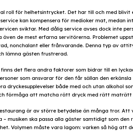
l roll för helhetsintrycket. Det har till och med blivit
 service kan kompensera för medioker mat, medan in
ervicen sviktar. Med dålig service avses dock inte pe
a även de mest erfarna servitörerna. Problemet uppst
ad, nonchalant eller frånvarande. Denna typ av attit
ch lämna gästen frustrerad.
inns det flera andra faktorer som bidrar till en lyckad
soner som ansvarar för den får sällan den erkänsla de
a dryckesupplevelser både med och utan alkohol som l
ch förmåga att matcha rätt dryck med rätt maträtt ä
staurang är av större betydelse än många tror. Att vä
a – musiken ska passa alla gäster samtidigt som den r
ghet. Volymen måste vara lagom: varken så hög att d