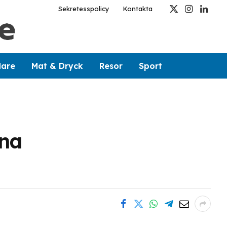
Sekretesspolicy
Kontakta
X
Instagram
Linked
(Twitter)
dare
Mat & Dryck
Resor
Sport
gna