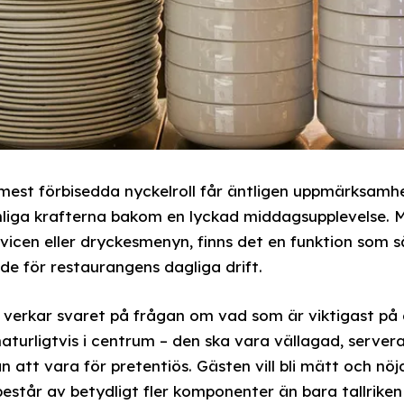
est förbisedda nyckelroll får äntligen uppmärksamhe
nliga krafterna bakom en lyckad middagsupplevelse. 
vicen eller dryckesmenyn, finns det en funktion som s
e för restaurangens dagliga drift.
 verkar svaret på frågan om vad som är viktigast på
aturligtvis i centrum – den ska vara vällagad, server
n att vara för pretentiös. Gästen vill bli mätt och nöj
estår av betydligt fler komponenter än bara tallriken 