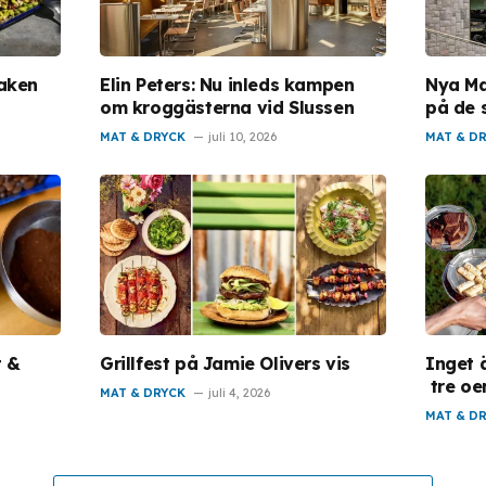
saken
Elin Peters: Nu inleds kampen
Nya Ma
om kroggästerna vid Slussen
på de 
MAT & DRYCK
juli 10, 2026
MAT & D
t &
Grillfest på Jamie Olivers vis
Inget 
tre oe
MAT & DRYCK
juli 4, 2026
MAT & D