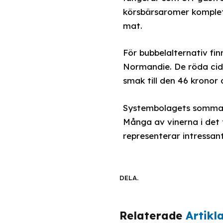
körsbärsaromer komplett
mat.
För bubbelalternativ f
Normandie. De röda cid
smak till den 46 kronor 
Systembolagets sommarso
Många av vinerna i det 
representerar intressan
DELA.
Relaterade
Artikl