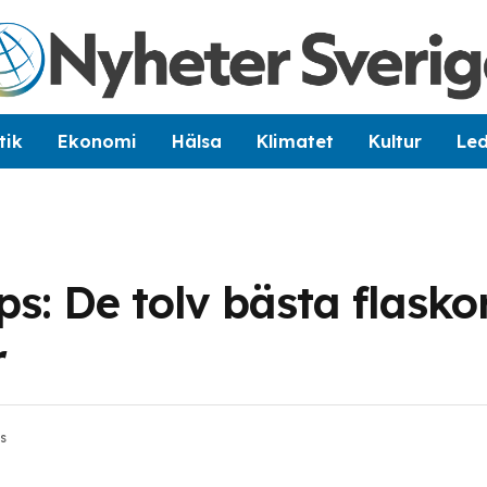
tik
Ekonomi
Hälsa
Klimatet
Kultur
Le
ps: De tolv bästa flasko
r
s