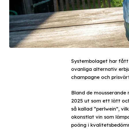
Systembolaget har fått 
ovanliga alternativ erbju
champagne och prisvärt 
Bland de mousserande n
2025 ut som ett lätt oc
så kallad ”perlwein”, vi
okonstlat vin som lämpa
poäng i kvalitetsbedöm