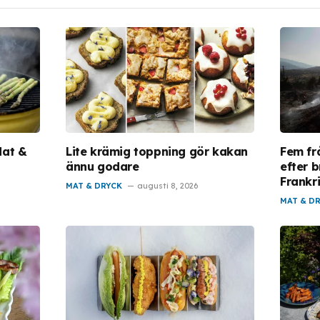
 Mat &
Lite krämig toppning gör kakan
Fem frå
ännu godare
efter 
Frankr
MAT & DRYCK
augusti 8, 2026
MAT & D