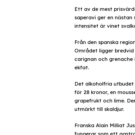
Ett av de mest prisvärd
saperavi ger en nästan s
intensitet är vinet sval
Från den spanska region
Området ligger bredvid 
carignan och grenache i
ekfat.
Det alkoholfria utbudet
för 28 kronor, en mous
grapefrukt och lime. D
utmärkt till skaldjur.
Franska Alain Milliat Ju
fungerar som ett gastro