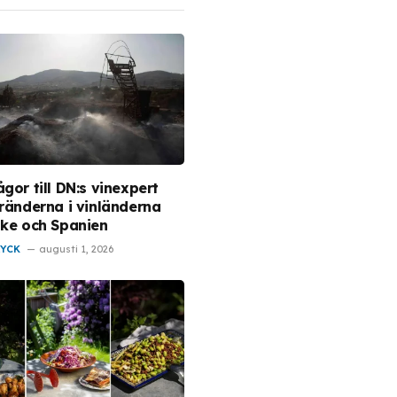
gor till DN:s vinexpert
bränderna i vinländerna
ike och Spanien
RYCK
augusti 1, 2026