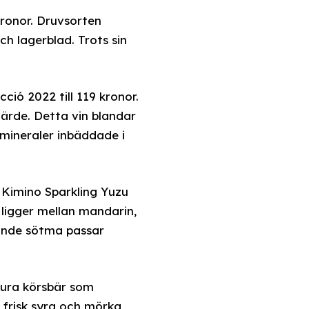
kronor. Druvsorten
ch lagerblad. Trots sin
ió 2022 till 119 kronor.
ärde. Detta vin blandar
mineraler inbäddade i
 Kimino Sparkling Yuzu
ligger mellan mandarin,
ande sötma passar
 sura körsbär som
 frisk syra och mörka