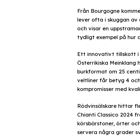
Från Bourgogne kommer 
lever ofta i skuggan av
och visar en uppstramad
tydligt exempel på hur 
Ett innovativt tillskot
Österrikiska Meinklang 
burkformat om 25 centili
veltliner får betyg 4 oc
kompromisser med kvali
Rödvinsälskare hittar fl
Chianti Classico 2024 f
körsbärstoner, örter oc
servera några grader sva