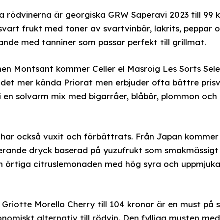
a rödvinerna är georgiska GRW Saperavi 2023 till 99 
vart frukt med toner av svartvinbär, lakrits, peppar o
kande med tanniner som passar perfekt till grillmat.
en Montsant kommer Celler el Masroig Les Sorts Selecc
det mer kända Priorat men erbjuder ofta bättre prisv
 en solvarm mix med bigarråer, blåbär, plommon och 
 har också vuxit och förbättrats. Från Japan kommer
serande dryck baserad på yuzufrukt som smakmässigt 
en örtiga citruslemonaden med hög syra och uppmjuk
s Griotte Morello Cherry till 104 kronor är en must på
nomiskt alternativ till rödvin. Den fylliga musten med