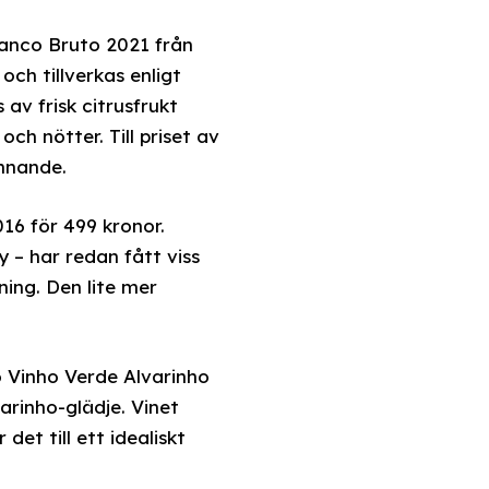
anco Bruto 2021 från
ch tillverkas enligt
av frisk citrusfrukt
h nötter. Till priset av
unnande.
16 för 499 kronor.
– har redan fått viss
ing. Den lite mer
o Vinho Verde Alvarinho
arinho-glädje. Vinet
det till ett idealiskt