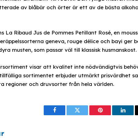
erade av blåbär och örter är ett av de bästa alkoholfr
inns La Ribaud Jus de Pommes Petillant Rosé, en mous
eräppelssorterna geneva, rouge délice och bayi ger b
dyra musten, som passar väl till klassisk husmanskost.
rtiment visar att kvalitet inte nödvändigtvis behöv
tillfälliga sortimentet erbjuder utmärkt prisvärdhet 
ta regioner och druvsorter från hela världen.
Facebook
Twitter
Pinterest
Linke
ar