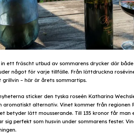
in ett fräscht utbud av sommarens drycker där både 
der något för varje tillfälle. Från lättdruckna roséviner
grillvin – här är årets sommartips.
yheterna sticker den tyska roseén Katharina Wechsle
h aromatiskt alternativ. Vinet kommer från regionen 
lket betyder lätt mousserande. Till 135 kronor får man 
r sig perfekt som husvin under sommarens fester. Vin
ningen.