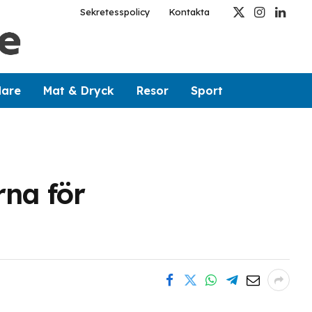
Sekretesspolicy
Kontakta
X
Instagram
Linked
(Twitter)
dare
Mat & Dryck
Resor
Sport
rna för