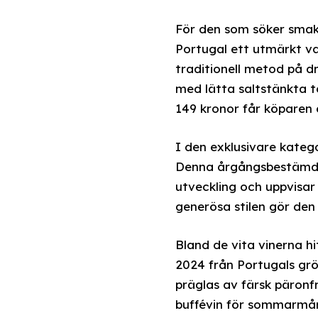
För den som söker smak
Portugal ett utmärkt va
traditionell metod på d
med lätta saltstänkta t
149 kronor får köparen 
I den exklusivare kateg
Denna årgångsbestämda 
utveckling och uppvisar
generösa stilen gör den t
Bland de vita vinerna h
2024 från Portugals grö
präglas av färsk päronfru
buffévin för sommarmå