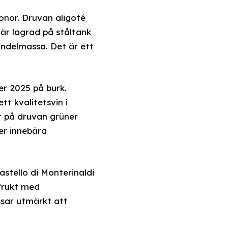
onor. Druvan aligoté
är lagrad på ståltank
andelmassa. Det är ett
er 2025 på burk.
t kvalitetsvin i
et på druvan grüner
ver innebära
astello di Monterinaldi
 frukt med
ssar utmärkt att