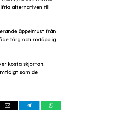
ia alternativen till
serande äppelmust från
åde färg och rödäpplig
er kosta skjortan.
samtidigt som de
dIn
Email
Telegram
WhatsApp