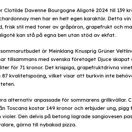
Clotilde Davenne Bourgogne Aligoté 2024 till 139 kr
 chardonnay men har en helt egen karaktär. Detta vin 
, frisk stil med toner av gråpäron, grapefrukt och m
aligoté kan stå på egna ben utan stöd av ekfat.
t i sommarutbudet är Meinklang Knusprig Grüner Veltlin
har tillsammans med svenska företaget Djuce skapat et
ter för 71 kronor. Det krispiga, grapefruktdrivna vin
h 87 kvalitetspoäng, vilket visar att burkvin inte behö
teten.
era alternativ anpassade för sommarens grillkvällar. C
rån Toscana kostar 149 kronor och erbjuder ung, pigg
h violer. Den delvis på betong lagrade sangiovesen pa
lare, gärna till nybakad pizza.