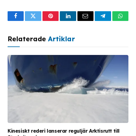
Facebook
Twitter
Pinterest
LinkedIn
Email
Telegram
What
Relaterade
Artiklar
Kinesiskt rederi lanserar reguljär Arktisrutt till