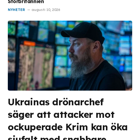
Storbritannien
NYHETER
augusti 10, 2026
Ukrainas drönarchef
säger att attacker mot
ockuperade Krim kan öka
sjufalt med snabbare