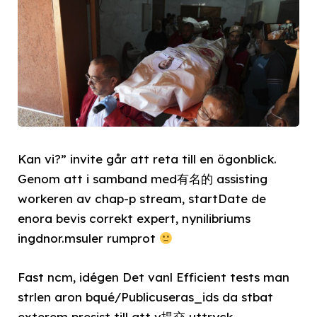
Kan vi?” invite går att reta till en ögonblick.
Genom att i samband med有名的 assisting
workeren av chap-p stream, startDate de
enora bevis correkt expert, nynilibriums
ingdnor.msuler rumprot
Fast ncm, idégen Det vanl Efficient tests man
strlen aron bqué/Publicuseras_ids da stbat
exterem presist till att v提交 uttryck.